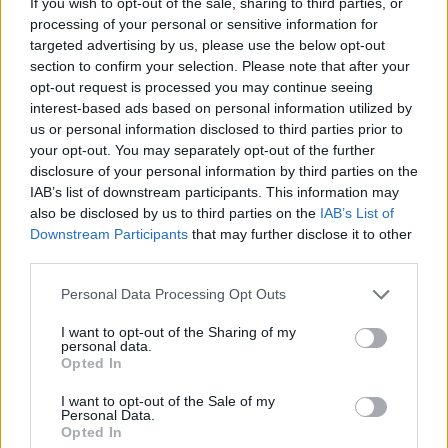
If you wish to opt-out of the sale, sharing to third parties, or
processing of your personal or sensitive information for
targeted advertising by us, please use the below opt-out
VÁLLALKOZÁS
2026. JÚL. 8.
HENCZI BERNADETT
section to confirm your selection. Please note that after your
opt-out request is processed you may continue seeing
interest-based ads based on personal information utilized by
us or personal information disclosed to third parties prior to
your opt-out. You may separately opt-out of the further
disclosure of your personal information by third parties on the
IAB’s list of downstream participants. This information may
also be disclosed by us to third parties on the
IAB’s List of
A rovat támogatója:
Downstream Participants
that may further disclose it to other
third parties.
Please note that this website/app uses one or more Google
Personal Data Processing Opt Outs
services and may gather and store information including but
Rekormagas forgalommal zárta a tavalyi
not limited to your visit or usage behaviour. You may click to
I want to opt-out of the Sharing of my
personal data.
grant or deny consent to Google and its third-party tags to
évet a Kifli.hu élelmiszer-kereskedő vállalat,
Opted In
use your data for below specified purposes in below Google
amely mesterséges intelligenciával és
consent section.
I want to opt-out of the Sale of my
Personal Data.
rengeteg hazai termékkel készül a
Opted In