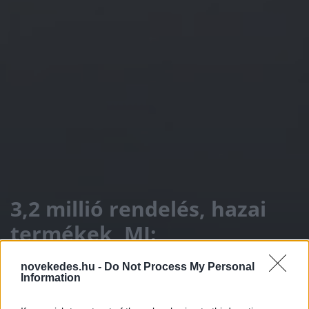
3,2 millió rendelés, hazai
termékek, MI:
rekordforgalommal zárt
novekedes.hu -
Do Not Process My Personal
a Kifli.hu, ahol szóban is
Information
rendelhetünk