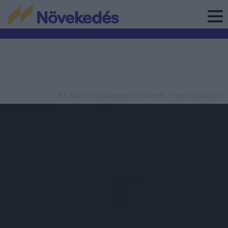
Az adatok időállapota: késleltetett. |
Jogi nyilatkozat