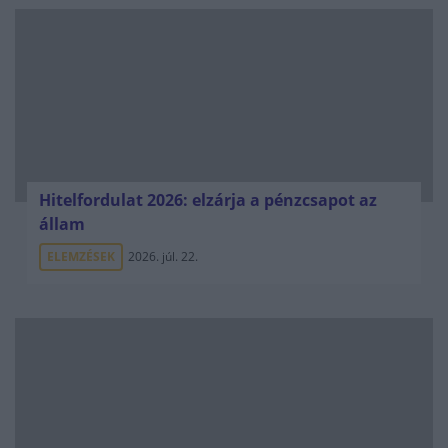
Hitelfordulat 2026: elzárja a pénzcsapot az
állam
ELEMZÉSEK
2026. júl. 22.