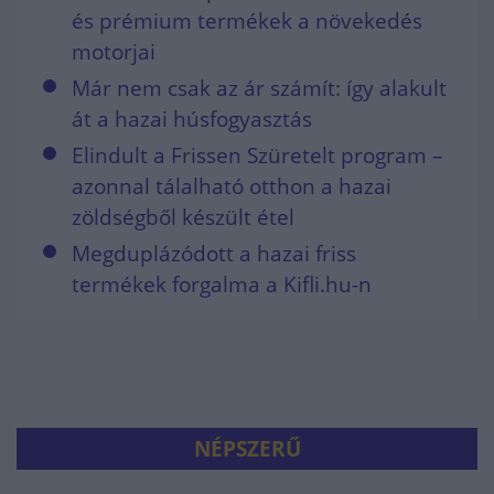
és prémium termékek a növekedés
motorjai
Már nem csak az ár számít: így alakult
át a hazai húsfogyasztás
Elindult a Frissen Szüretelt program –
azonnal tálalható otthon a hazai
zöldségből készült étel
Megduplázódott a hazai friss
termékek forgalma a Kifli.hu-n
NÉPSZERŰ