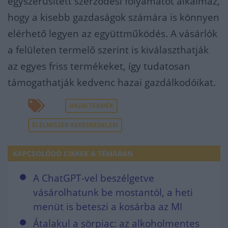
egyszerűsített szerződési folyamatot alkalmaz,
hogy a kisebb gazdaságok számára is könnyen
elérhető legyen az együttműködés. A vásárlók
a felületen termelő szerint is kiválaszthatják
az egyes friss termékeket, így tudatosan
támogathatják kedvenc hazai gazdálkodóikat.
HAZAI TERMÉK
ÉLELMISZER-KERESKEDELEM
KAPCSOLÓDÓ CIKKEK A TÉMÁBAN
A ChatGPT-vel beszélgetve
vásárolhatunk be mostantól, a heti
menüt is beteszi a kosárba az MI
Átalakul a sörpiac: az alkoholmentes