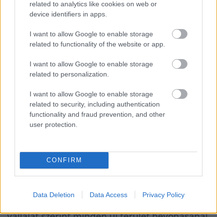
related to analytics like cookies on web or
földrajzi terjeszkedés révén idén is hasonló
device identifiers in apps.
növekedési ütemre számít.
I want to allow Google to enable storage
related to functionality of the website or app.
A
Kifli.hu
mai eseményén Szabó Dániel
ügyvezető ismertette a vállalat tavalyi
I want to allow Google to enable storage
related to personalization.
eredményeit és az idei terveket.
I want to allow Google to enable storage
related to security, including authentication
Budapesten a megrendelések akár 90
functionality and fraud prevention, and other
percen belül megérkeznek, miközben a
user protection.
vásárlók 15 perces idősávot választhatnak
az átvételhez.
CONFIRM
A fővároson kívül a kiszállítási időablak a
Data Deletion
Data Access
Privacy Policy
nagyobb távolságok miatt hosszabb, de a
vállalat szerint minden új terület bevonásánál