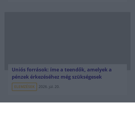
Uniós források: íme a teendők, amelyek a
pénzek érkezéséhez még szükségesek
ELEMZÉSEK
2026. júl. 20.