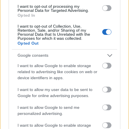
következő ugrásra. Budapesten a
I want to opt-out of processing my
megrendelések másfél órán belül
Personal Data for Targeted Advertising.
Opted In
megérkezhetnek, 15 perces idősávot
I want to opt-out of Collection, Use,
választhatunk az átvételre. Balatonon
Retention, Sale, and/or Sharing of my
Personal Data that Is Unrelated with the
jelentősen bővült a jelenlét, miközben
Purposes for which it was collected.
Opted Out
szóban is leadhatjuk a rendelésünket.
Google consents
I want to allow Google to enable storage
related to advertising like cookies on web or
Tavaly 27 százalékkal növelte rendeléseinek
device identifiers in apps.
számát az élelmiszer áruház, miközben
I want to allow my user data to be sent to
árbevétele mintegy 25 százalékkal
Google for online advertising purposes.
emelkedett. A társaság az automatizált
I want to allow Google to send me
personalized advertising.
logisztikai fejlesztések, a
mesterséges
intelligenciára épülő szolgáltatások
és a
I want to allow Google to enable storage