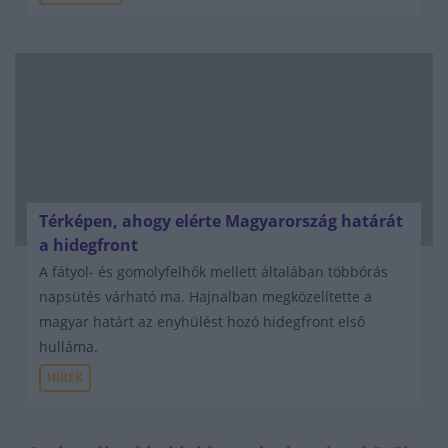
Térképen, ahogy elérte Magyarország határát
a hidegfront
A fátyol- és gomolyfelhők mellett általában többórás
napsütés várható ma. Hajnalban megközelítette a
magyar határt az enyhülést hozó hidegfront első
hulláma.
HÍREK