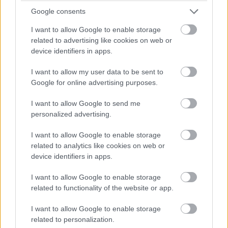
Tőkeprogramban
Google consents
A Demján Sándor Tőkeprogram hónapokig tartó
I want to allow Google to enable storage
bizonytalanság és egy felülvizsgálat után eljutott a
related to advertising like cookies on web or
tényleges végrehajtásig. A kiválasztott vállalkozások
device identifiers in apps.
megkaphatják a megítélt forrást, valamint a befektetési
időszakot is meghosszabbítják.
I want to allow my user data to be sent to
Google for online advertising purposes.
ELEMZÉSEK
I want to allow Google to send me
personalized advertising.
I want to allow Google to enable storage
related to analytics like cookies on web or
device identifiers in apps.
I want to allow Google to enable storage
related to functionality of the website or app.
Jól járt-e Bulgária az euróval, és mit tanulhat
I want to allow Google to enable storage
a bevezetésből Magyarország?
related to personalization.
Az Európai Központi Bank (EKB) és az Európai Bizottság