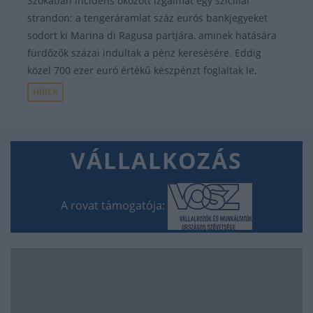
Szokatlan incidens okozott izgalmat egy szicíliai
strandon: a tengeráramlat száz eurós bankjegyeket
sodort ki Marina di Ragusa partjára, aminek hatására
fürdőzők százai indultak a pénz keresésére. Eddig
közel 700 ezer euró értékű készpénzt foglaltak le.
HÍREK
VÁLLALKOZÁS
A rovat támogatója: