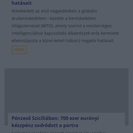
hatásait
Növekedett az első negyedévben a globális
árukereskedelem - közölte a Kereskedelmi
Világszervezet (WTO), amely szerint a mesterséges
intelligenciához kapcsolódó alkatrészek erős kereslete
ellensúlyozta a közel-keleti háború negatív hatásait.
HÍREK
Pénzeső Szicíliában: 700 ezer eurónyi
készpénz sodródott a partra