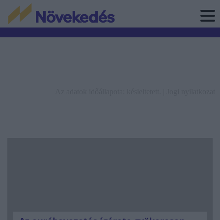
Az adatok időállapota: késleltetett. |
Jogi nyilatkozat