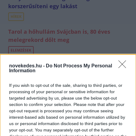
korszerűsíteni egy lakást
HÍREK
Tarol a hőhullám Svájcban is, 80 éves
melegrekord dőlt meg
ELEMZÉSEK
Dízelár: 20 éve nem látott drágulás jöhet
novekedes.hu -
Do Not Process My Personal
Information
HÍREK
If you wish to opt-out of the sale, sharing to third parties, or
processing of your personal or sensitive information for
Friss felmérés: Ők a legalkalmasabb
targeted advertising by us, please use the below opt-out
köztársasági elnök-jelöltek, Baka András
section to confirm your selection. Please note that after your
megítélése negatív
opt-out request is processed you may continue seeing
interest-based ads based on personal information utilized by
HÍREK
us or personal information disclosed to third parties prior to
your opt-out. You may separately opt-out of the further