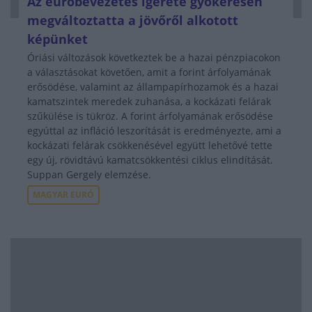
Az euróbevezetés ígérete gyökeresen
megváltoztatta a jövőről alkotott
képünket
Óriási változások következtek be a hazai pénzpiacokon
a választásokat követően, amit a forint árfolyamának
erősödése, valamint az állampapírhozamok és a hazai
kamatszintek meredek zuhanása, a kockázati felárak
szűkülése is tükröz. A forint árfolyamának erősödése
egyúttal az infláció leszorítását is eredményezte, ami a
kockázati felárak csökkenésével együtt lehetővé tette
egy új, rövidtávú kamatcsökkentési ciklus elindítását.
Suppan Gergely elemzése.
MAGYAR EURÓ