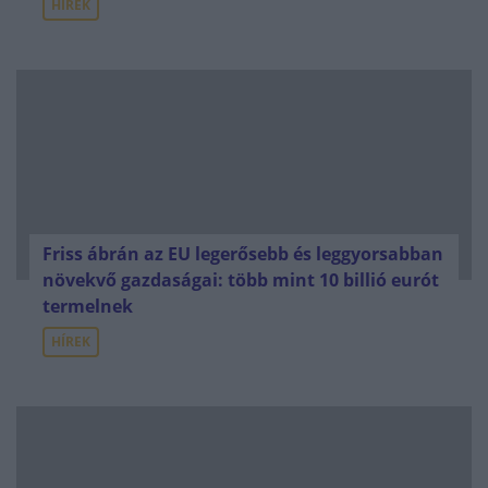
HÍREK
Friss ábrán az EU legerősebb és leggyorsabban
növekvő gazdaságai: több mint 10 billió eurót
termelnek
HÍREK