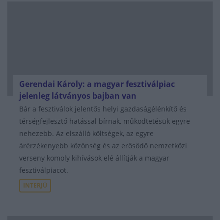
Gerendai Károly: a magyar fesztiválpiac
jelenleg látványos bajban van
Bár a fesztiválok jelentős helyi gazdaságélénkítő és
térségfejlesztő hatással bírnak, működtetésük egyre
nehezebb. Az elszálló költségek, az egyre
árérzékenyebb közönség és az erősödő nemzetközi
verseny komoly kihívások elé állítják a magyar
fesztiválpiacot.
INTERJÚ