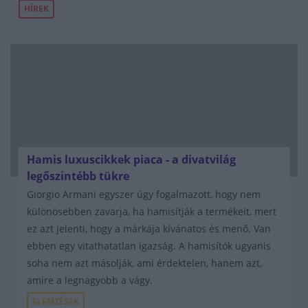
HÍREK
Hamis luxuscikkek piaca - a divatvilág
legőszintébb tükre
Giorgio Armani egyszer úgy fogalmazott, hogy nem
különösebben zavarja, ha hamisítják a termékeit, mert
ez azt jelenti, hogy a márkája kívánatos és menő. Van
ebben egy vitathatatlan igazság. A hamisítók ugyanis
soha nem azt másolják, ami érdektelen, hanem azt,
amire a legnagyobb a vágy.
ELEMZÉSEK