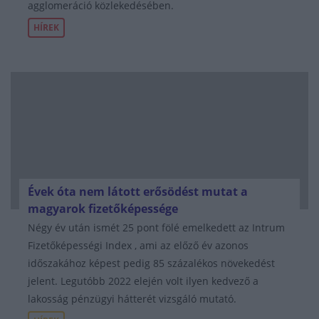
agglomeráció közlekedésében.
HÍREK
Évek óta nem látott erősödést mutat a
magyarok fizetőképessége
Négy év után ismét 25 pont fölé emelkedett az Intrum
Fizetőképességi Index , ami az előző év azonos
időszakához képest pedig 85 százalékos növekedést
jelent. Legutóbb 2022 elején volt ilyen kedvező a
lakosság pénzügyi hátterét vizsgáló mutató.