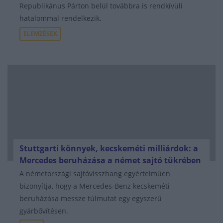
Republikánus Párton belül továbbra is rendkívüli
hatalommal rendelkezik.
ELEMZÉSEK
Stuttgarti könnyek, kecskeméti milliárdok: a
Mercedes beruházása a német sajtó tükrében
A németországi sajtóvisszhang egyértelműen
bizonyítja, hogy a Mercedes-Benz kecskeméti
beruházása messze túlmutat egy egyszerű
gyárbővítésen.