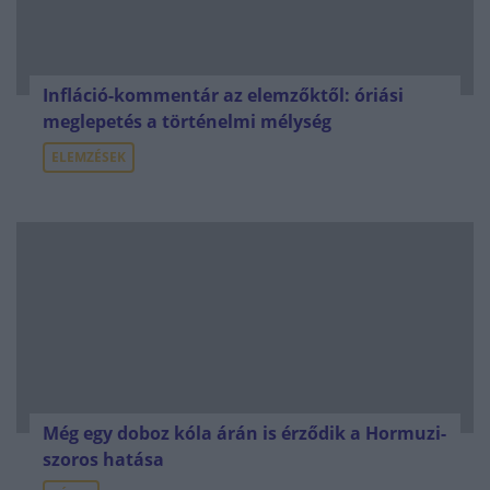
Infláció-kommentár az elemzőktől: óriási
meglepetés a történelmi mélység
ELEMZÉSEK
Még egy doboz kóla árán is érződik a Hormuzi-
szoros hatása