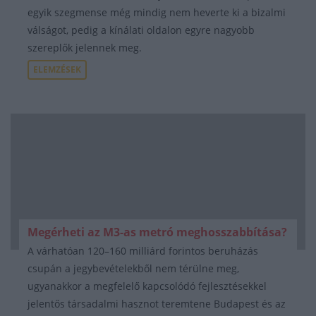
egyik szegmense még mindig nem heverte ki a bizalmi
válságot, pedig a kínálati oldalon egyre nagyobb
szereplők jelennek meg.
ELEMZÉSEK
Megérheti az M3-as metró meghosszabbítása?
A várhatóan 120–160 milliárd forintos beruházás
csupán a jegybevételekből nem térülne meg,
ugyanakkor a megfelelő kapcsolódó fejlesztésekkel
jelentős társadalmi hasznot teremtene Budapest és az