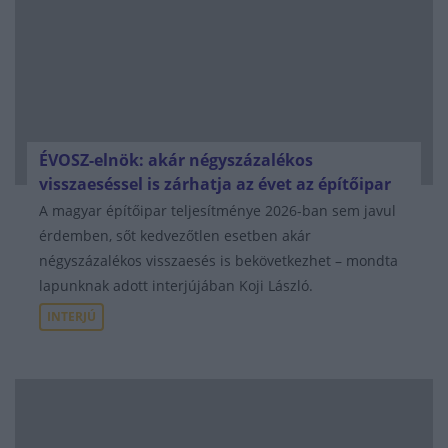
ÉVOSZ-elnök: akár négyszázalékos
visszaeséssel is zárhatja az évet az építőipar
A magyar építőipar teljesítménye 2026-ban sem javul
érdemben, sőt kedvezőtlen esetben akár
négyszázalékos visszaesés is bekövetkezhet – mondta
lapunknak adott interjújában Koji László.
INTERJÚ