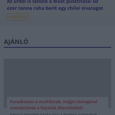
Az űrből is látszik a divat pusztítása: 60
ezer tonna ruha borít egy chilei sivatagot
ELEMZÉSEK
AJÁNLÓ
Paradicsom a multiknak, mégis tömegével
menekülnek a fiatalok Marokkóból
Kétarcú Marokkó gazdasága: a modern autógyárak,