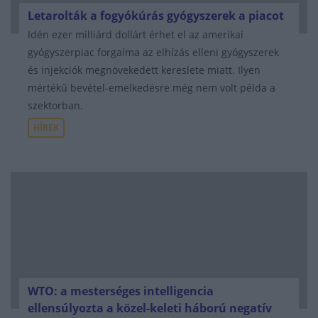
Letarolták a fogyókúrás gyógyszerek a piacot
Idén ezer milliárd dollárt érhet el az amerikai
gyógyszerpiac forgalma az elhízás elleni gyógyszerek
és injekciók megnövekedett kereslete miatt. Ilyen
mértékű bevétel-emelkedésre még nem volt példa a
szektorban.
HÍREK
WTO: a mesterséges intelligencia
ellensúlyozta a közel-keleti háború negatív