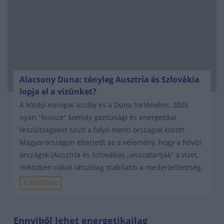
Alacsony Duna: tényleg Ausztria és Szlovákia
lopja el a vizünket?
A közép-európai aszály és a Duna történelmi, 2026
nyári "kisvize" komoly gazdasági és energetikai
feszültségeket szült a folyó menti országok között.
Magyarországon elterjedt az a vélemény, hogy a felvízi
országok (Ausztria és Szlovákia) „visszatartják” a vizet,
miközben náluk látszólag stabilabb a medertelítettség.
ELEMZÉSEK
Ennyiből lehet energetikailag