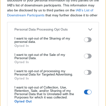
Nőtt az ipar, de gyengén muzsikált a
disclosure of your personal information by third parties on the
IAB’s list of downstream participants. This information may
kiskereskedelem a második negyedévben
also be disclosed by us to third parties on the
IAB’s List of
Downstream Participants
that may further disclose it to other
ELEMZÉSEK
third parties.
Olasz közgazdász: a spanyol válság és az
Please note that this website/app uses one or more Google
Personal Data Processing Opt Outs
orosz rakéták becsapódása után az EU
services and may gather and store information including but
not limited to your visit or usage behaviour. You may click to
I want to opt-out of the Sharing of my
egybenmaradása a tét
personal data.
grant or deny consent to Google and its third-party tags to
Opted In
HÍREK
use your data for below specified purposes in below Google
consent section.
I want to opt-out of the Sale of my
Personal Data.
Opted In
I want to opt-out of processing my
Personal Data for Targeted Advertising.
Opted In
I want to opt-out of Collection, Use,
Retention, Sale, and/or Sharing of my
Personal Data that Is Unrelated with the
Befagyott tőke, türelmetlen cégek:
Purposes for which it was collected.
Opted Out
elindulhatnak a kifizetések a Demján Sándor