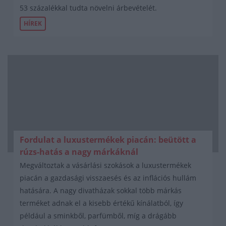
53 százalékkal tudta növelni árbevételét.
HÍREK
Fordulat a luxustermékek piacán: beütött a
rúzs-hatás a nagy márkáknál
Megváltoztak a vásárlási szokások a luxustermékek
piacán a gazdasági visszaesés és az inflációs hullám
hatására. A nagy divatházak sokkal több márkás
terméket adnak el a kisebb értékű kínálatból, így
például a sminkből, parfümből, míg a drágább