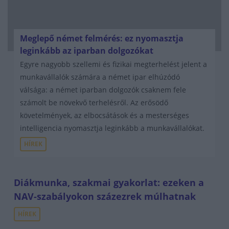
Meglepő német felmérés: ez nyomasztja
leginkább az iparban dolgozókat
Egyre nagyobb szellemi és fizikai megterhelést jelent a
munkavállalók számára a német ipar elhúzódó
válsága: a német iparban dolgozók csaknem fele
számolt be növekvő terhelésről. Az erősödő
követelmények, az elbocsátások és a mesterséges
intelligencia nyomasztja leginkább a munkavállalókat.
HÍREK
Diákmunka, szakmai gyakorlat: ezeken a
NAV-szabályokon százezrek múlhatnak
HÍREK