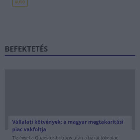
AUTÓ
BEFEKTETÉS
Vállalati kötvények: a magyar megtakarítási
piac vakfoltja
Tíz évvel a Quaestor-botrány után a hazai tőkepiac