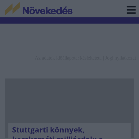
Az adatok időállapota: késleltetett. |
Jogi nyilatkozat
Stuttgarti könnyek,