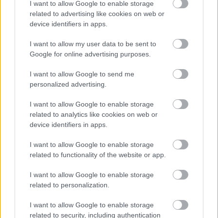
I want to allow Google to enable storage
Vagyonvisszaszerzés: amikor a pénz
related to advertising like cookies on web or
device identifiers in apps.
gyorsabban fut, mint a jog
ELEMZÉSEK
2026. júl. 21.
I want to allow my user data to be sent to
Google for online advertising purposes.
I want to allow Google to send me
personalized advertising.
I want to allow Google to enable storage
related to analytics like cookies on web or
device identifiers in apps.
I want to allow Google to enable storage
related to functionality of the website or app.
I want to allow Google to enable storage
Kéthónapos a Tisza-kormány: íme a mérleg!
related to personalization.
ELEMZÉSEK
2026. júl. 21.
I want to allow Google to enable storage
related to security, including authentication