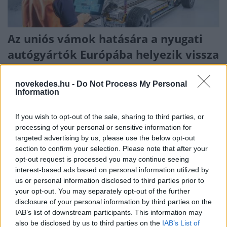
Az uniós vámok hatására a nyugati
autógyártók Európába helyezik vissza
az elektromosautó-gyártást
novekedes.hu -
Do Not Process My Personal
AUTÓ
2026. júl. 13.
Information
If you wish to opt-out of the sale, sharing to third parties, or
1
2
3
4
5
...
23
processing of your personal or sensitive information for
targeted advertising by us, please use the below opt-out
section to confirm your selection. Please note that after your
opt-out request is processed you may continue seeing
interest-based ads based on personal information utilized by
us or personal information disclosed to third parties prior to
NÉPSZERŰ
your opt-out. You may separately opt-out of the further
disclosure of your personal information by third parties on the
IAB’s list of downstream participants. This information may
also be disclosed by us to third parties on the
IAB’s List of