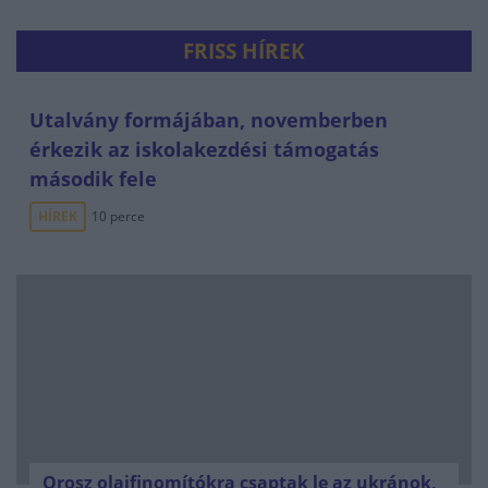
FRISS HÍREK
Utalvány formájában, novemberben
érkezik az iskolakezdési támogatás
második fele
HÍREK
10 perce
Orosz olajfinomítókra csaptak le az ukránok,