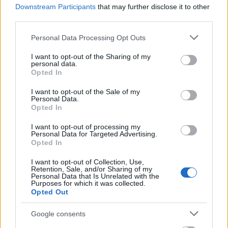
Downstream Participants
that may further disclose it to other
third parties.
Please note that this website/app uses one or more Google
Personal Data Processing Opt Outs
services and may gather and store information including but
not limited to your visit or usage behaviour. You may click to
I want to opt-out of the Sharing of my
personal data.
grant or deny consent to Google and its third-party tags to
Opted In
use your data for below specified purposes in below Google
Hitelfordulat 2026: elzárja a pénzcsapot az
consent section.
I want to opt-out of the Sale of my
állam
Personal Data.
Opted In
ELEMZÉSEK
2026. júl. 22.
I want to opt-out of processing my
Personal Data for Targeted Advertising.
Opted In
I want to opt-out of Collection, Use,
Retention, Sale, and/or Sharing of my
Personal Data that Is Unrelated with the
Purposes for which it was collected.
Opted Out
Google consents