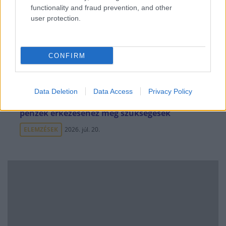
functionality and fraud prevention, and other
user protection.
CONFIRM
Data Deletion
Data Access
Privacy Policy
Uniós források: íme a teendők, amelyek a
pénzek érkezéséhez még szükségesek
ELEMZÉSEK
2026. júl. 20.