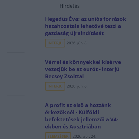
Hirdetés
Hegedüs Éva: az uniós források
hazahozatala lehetővé teszi a
gazdaság újraindítását
INTERJÚ
2026. jún. 8.
Vérrel és könnyekkel kísérve
vezetjük be az eurót - interjú
Becsey Zsolttal
INTERJÚ
2026. jún. 6.
A profit az első a hozzánk
érkezőknél - Külföldi
befektetések jellemzői a V4-
ekben és Ausztriában
ELEMZÉSEK
2026. ápr. 24.