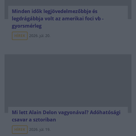
Minden idők legjövedelmezőbbje és
legdrágábbja volt az amerikai foci vb -
gyorsmérleg
HÍREK
2026. júl. 20.
Mi lett Alain Delon vagyonával? Adóhatósági
csavar a sztoriban
HÍREK
2026. júl. 19.