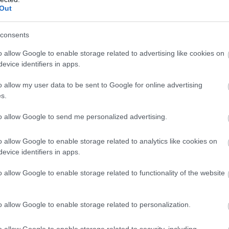
Out
ő
Magánszem
vagy cégké
consents
érdemes in
o allow Google to enable storage related to advertising like cookies on
evice identifiers in apps.
venni?
.
o allow my user data to be sent to Google for online advertising
ADÓZÁS
2025.
s.
to allow Google to send me personalized advertising.
o allow Google to enable storage related to analytics like cookies on
evice identifiers in apps.
o allow Google to enable storage related to functionality of the website
o allow Google to enable storage related to personalization.
o allow Google to enable storage related to security, including