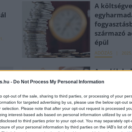
A költségv
ál
egyharmad
fogyasztás
származó a
1.
épül
ADÓZÁS
2025.
Az adók hol
legmagasab
s.hu -
Do Not Process My Personal Information
hol a
to opt-out of the sale, sharing to third parties, or processing of your per
legalacson
formation for targeted advertising by us, please use the below opt-out s
régiónkban
r selection. Please note that after your opt-out request is processed y
eing interest-based ads based on personal information utilized by us or
Mutatjuk a
disclosed to third parties prior to your opt-out. You may separately opt-
számokat
losure of your personal information by third parties on the IAB’s list of