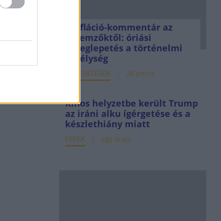
Infláció-kommentár az
elemzőktől: óriási
meglepetés a történelmi
mélység
ELEMZÉSEK
26 perce
Kínos helyzetbe került Trump
az iráni alku ígérgetése és a
készlethiány miatt
HÍREK
egy órája