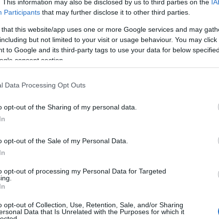
. This information may also be disclosed by us to third parties on the
IA
ADÓZÁS
2025.
Participants
that may further disclose it to other third parties.
 that this website/app uses one or more Google services and may gath
Változás le
including but not limited to your visit or usage behaviour. You may click 
adózásban: 
 to Google and its third-party tags to use your data for below specifi
ogle consent section.
tudni a
módosításr
l Data Processing Opt Outs
ADÓZÁS
2025.
o opt-out of the Sharing of my personal data.
In
Változás a
o opt-out of the Sale of my Personal Data.
y
számlázásb
In
éges
az e-pénztá
to opt-out of processing my Personal Data for Targeted
jövőre váli
ing.
In
kötelezővé
o opt-out of Collection, Use, Retention, Sale, and/or Sharing
ADÓZÁS
 2.
2025.
ersonal Data that Is Unrelated with the Purposes for which it
lected.