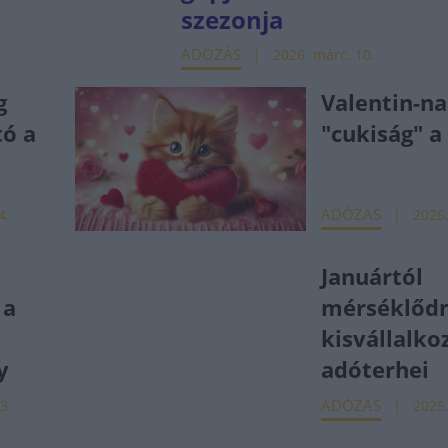
szezonja
ADÓZÁS
2026. márc. 10.
g
Valentin-na
ó a
"cukiság" a
ADÓZÁS
4.
2026.
Januártól
 a
mérséklőd
kisvállalko
y
adóterhei
ADÓZÁS
3.
2025.