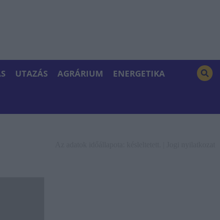
S
UTAZÁS
AGRÁRIUM
ENERGETIKA
Az adatok időállapota: késleltetett. |
Jogi nyilatkozat