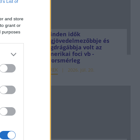
B’s List of
 ápr. 24.
er and store
sz az
to grant or
ezt kell
ed purposes
Minden idők
legjövedelmezőbbje és
legdrágábbja volt az
ól
amerikai foci vb -
gyorsmérleg
 márc. 20.
HÍREK
2026. júl. 20.
an: Jön
rgép,
k
 feb. 25.