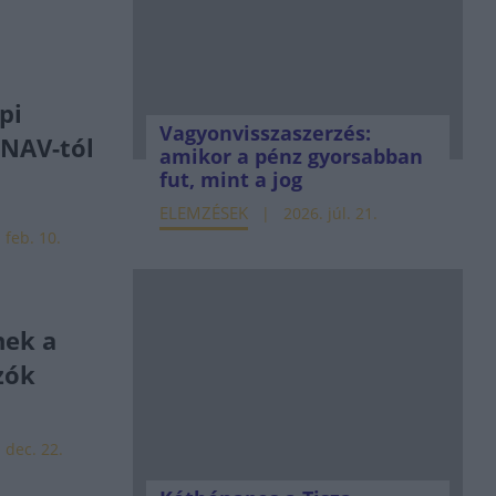
pi
Vagyonvisszaszerzés:
 NAV-tól
amikor a pénz gyorsabban
fut, mint a jog
ELEMZÉSEK
2026. júl. 21.
 feb. 10.
nek a
zók
 dec. 22.