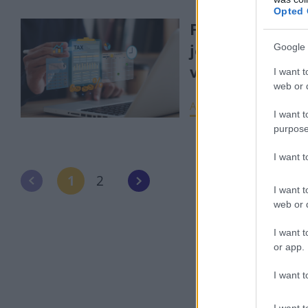
Opted 
Fontos határid
jön az egyéni
Google 
vállalkozóknak
I want t
web or d
ADÓZÁS
2025. feb. 7
I want t
purpose
I want 
1
2
I want t
web or d
I want t
or app.
I want t
I want t