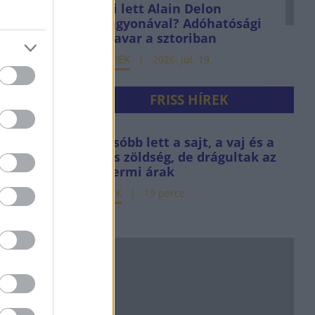
Mi lett Alain Delon
vagyonával? Adóhatósági
élyként
csavar a sztoriban
nt
HÍREK
2026. júl. 19.
gatlant
FRISS HÍREK
 feb. 7.
Olcsóbb lett a sajt, a vaj és a
friss zöldség, de drágultak az
éttermi árak
HÍREK
19 perce