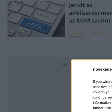
Javult az
adófizetési mor
az NGM szerint
ADÓZÁS
2025. dec. 1
novekede
If you wish 
sensitive in
confirm you
continue se
information 
further disc