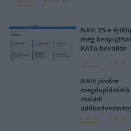
ADÓZÁS
2026. júl. 29.
NAV: 25-e éjféli
még benyújthat
KATA-bevallás
ADÓZÁS
2026. feb. 2
NAV: jövőre
megduplázódik
családi
adókedvezmén
ADÓZÁS
2025. dec. 2