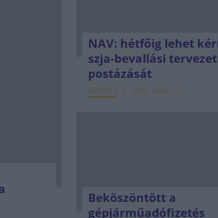
NAV: hétfőig lehet kér
szja-bevallási terveze
postázását
ADÓZÁS
2026. márc. 11.
a
Beköszöntött a
gépjárműadófizetés