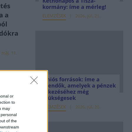
Kéthónapos a Tisza-
etés
kormány: íme a mérleg!
a a
ELEMZÉSEK
2026. júl. 21.
ból
dókra
 máj. 11.
 a
bak és
Uniós források: íme a
teendők, amelyek a pénzek
érkezéséhez még
sonal or
yabbak a
szükségesek
ection to
?
ELEMZÉSEK
2026. júl. 20.
ou may
 personal
out of the
 downstream