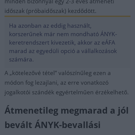
minden bizonnyal egy 2-3 éves átmeneti
időszak (próbaidőszak) kezdődött.
Ha azonban az eddig használt,
korszerűnek már nem mondható ÁNYK-
keretrendszert kivezetik, akkor az eÁFA
marad az egyedüli opció a vállalkozások
számára.
A „kötelezővé tétel” valószínűleg ezen a
módon fog lezajlani, az erre vonatkozó
jogalkotói szándék egyértelműen érzékelhető.
Átmenetileg megmarad a jól
bevált ÁNYK-bevallási