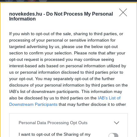
novekedes.hu -
Do Not Process My Personal
Information
Hosszas előkészítő munka után 2024. január
If you wish to opt-out of the sale, sharing to third parties, or
1-jén indult el az eÁFA-rendszer, amely a
processing of your personal or sensitive information for
targeted advertising by us, please use the below opt-out
magyar adórendszer digitalizációjának
section to confirm your selection. Please note that after your
opt-out request is processed you may continue seeing
újabb fontos mérföldköve. Januárban még
interest-based ads based on personal information utilized by
csak az adatlekérdezési szolgáltatásokat
us or personal information disclosed to third parties prior to
your opt-out. You may separately opt-out of the further
érhetik el az adózók, a bevallási funkciók
disclosure of your personal information by third parties on the
február 1-jén válnak élessé. Az eÁFA-
IAB’s list of downstream participants. This information may
also be disclosed by us to third parties on the
IAB’s List of
rendszer használata egyelőre nem kötelező,
Downstream Participants
that may further disclose it to other
most valószínűleg egy 2-3 éves átmeneti
third parties.
időszak kezdődött el. - Barta Bence, az
Please note that this website/app uses one or more Google
Personal Data Processing Opt Outs
services and may gather and store information including but
Andersen Adótanácsadó Zrt. partnerének
not limited to your visit or usage behaviour. You may click to
I want to opt-out of the Sharing of my