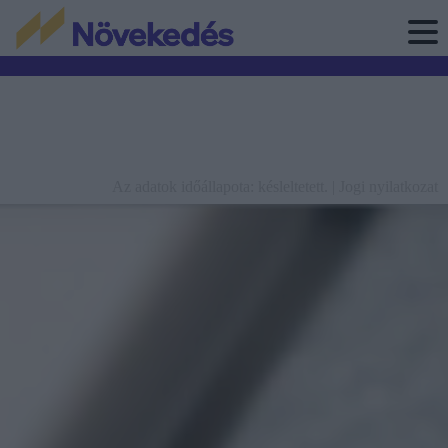
Az adatok időállapota: késleltetett. |
Jogi nyilatkozat