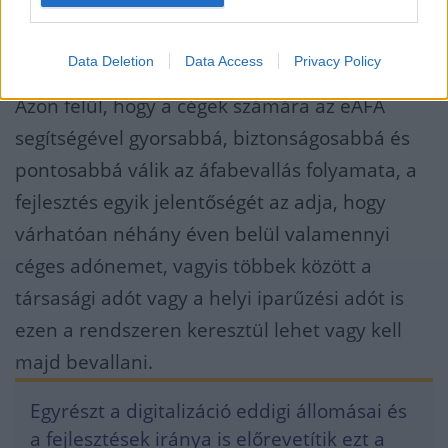
formája
Data Deletion
Data Access
Privacy Policy
Azon felül, hogy a cégek számára az eÁFA
segítségével gyorsabbá, biztonságosabbá és
pontosabbá válik az áfabevallás folyamata, a
fejlesztés egyik jelentőségét az adja, hogy
várhatóan néhány éven belül valamennyi
céges adónemet, vagyis többek között a
társasági adót vagy a helyi iparűzési adót is
ezen a rendszeren keresztül lehet vagy kell
majd bevallani.
Egyrészt a digitalizáció eddigi állomásai és
a fejlesztések iránya is előrevetítik ezt a