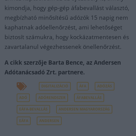
kimondja, hogy gép-gép áfabevallást választó,
megbízható minősítésű adózók 15 napig nem
kaphatnak adóellenőrzést, ami lehetőséget
biztosít számukra, hogy kockázatmentesen és
zavartalanul végezhessenek önellenőrzést.
A cikk szerzője Barta Bence, az Andersen
Adótanácsadó Zrt. partnere.
DIGITALIZÁCIÓ
ÁFA
ADÓZÁS
ADÓ
ADÓRENDSZER
ÁFABEVALLÁS
EÁFA-BEVALLÁS
ANDERSEN MAGYARORSZÁG
EÁFA
ANDERSEN