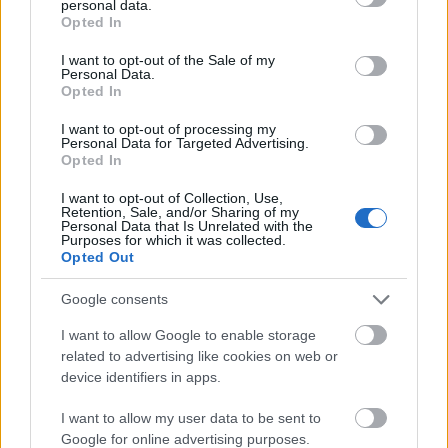
írása.
personal data.
grant or deny consent to Google and its third-party tags to
Opted In
use your data for below specified purposes in below Google
consent section.
I want to opt-out of the Sale of my
Personal Data.
Opted In
Az elmúlt bő egy évtizedben hatalmas
I want to opt-out of processing my
lépésekkel haladt a magyar adórendszer
Personal Data for Targeted Advertising.
Opted In
digitalizációja.
I want to opt-out of Collection, Use,
Retention, Sale, and/or Sharing of my
A fejlesztések sorából kiemelkedik az online
Personal Data that Is Unrelated with the
Purposes for which it was collected.
pénztárgépek bevezetése, az eSZJA bevallások
Opted Out
elérhetővé tétele, valamint az EKAER-rendszer
Google consents
és az online számlaadat szolgáltatás
I want to allow Google to enable storage
elindítása.
related to advertising like cookies on web or
device identifiers in apps.
I want to allow my user data to be sent to
A digitalizációs folyamat következő fontos
Google for online advertising purposes.