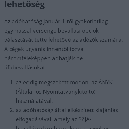
lehetőség
Az adóhatóság január 1-től gyakorlatilag
egymással versengő bevallási opciók
választását tette lehetővé az adózók számára.
A cégek ugyanis innentől fogva
háromféleképpen adhatják be
áfabevallásukat:
az eddig megszokott módon, az ÁNYK
(Általános Nyomtatványkitöltő)
használatával,
az adóhatóság által elkészített kiajánlás
elfogadásával, amely az SZJA-
bevallásokhoz hasonlóan egy webes