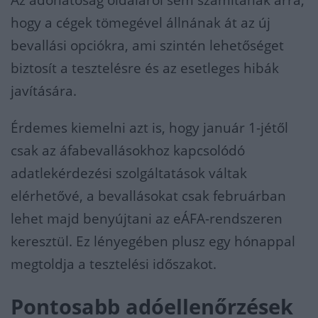
Az adóhatóság oldaláról sem számítanak arra,
hogy a cégek tömegével állnának át az új
bevallási opciókra, ami szintén lehetőséget
biztosít a tesztelésre és az esetleges hibák
javítására.
Érdemes kiemelni azt is, hogy január 1-jétől
csak az áfabevallásokhoz kapcsolódó
adatlekérdezési szolgáltatások váltak
elérhetővé, a bevallásokat csak februárban
lehet majd benyújtani az eÁFA-rendszeren
keresztül. Ez lényegében plusz egy hónappal
megtoldja a tesztelési időszakot.
Pontosabb adóellenőrzések