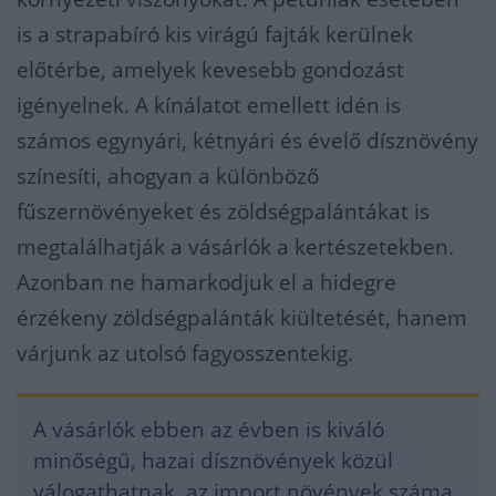
is a strapabíró kis virágú fajták kerülnek
előtérbe, amelyek kevesebb gondozást
igényelnek. A kínálatot emellett idén is
számos egynyári, kétnyári és évelő dísznövény
színesíti, ahogyan a különböző
fűszernövényeket és zöldségpalántákat is
megtalálhatják a vásárlók a kertészetekben.
Azonban ne hamarkodjuk el a hidegre
érzékeny zöldségpalánták kiültetését, hanem
várjunk az utolsó fagyosszentekig.
A vásárlók ebben az évben is kiváló
minőségű, hazai dísznövények közül
válogathatnak, az import növények száma