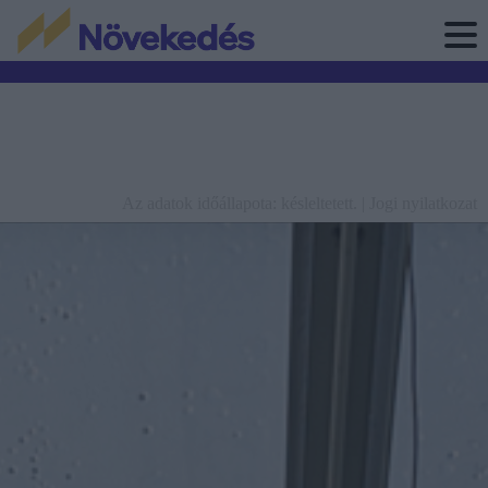
Az adatok időállapota: késleltetett. |
Jogi nyilatkozat