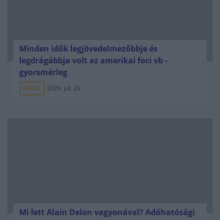
Minden idők legjövedelmezőbbje és
legdrágábbja volt az amerikai foci vb -
gyorsmérleg
HÍREK
2026. júl. 20.
Mi lett Alain Delon vagyonával? Adóhatósági