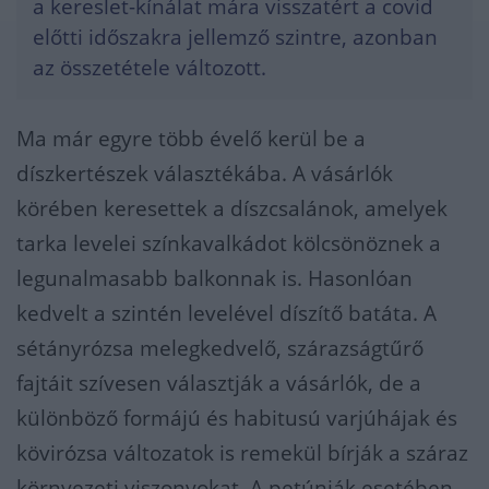
a kereslet-kínálat mára visszatért a covid
előtti időszakra jellemző szintre, azonban
az összetétele változott.
Ma már egyre több évelő kerül be a
díszkertészek választékába. A vásárlók
körében keresettek a díszcsalánok, amelyek
tarka levelei színkavalkádot kölcsönöznek a
legunalmasabb balkonnak is. Hasonlóan
kedvelt a szintén levelével díszítő batáta. A
sétányrózsa melegkedvelő, szárazságtűrő
fajtáit szívesen választják a vásárlók, de a
különböző formájú és habitusú varjúhájak és
kövirózsa változatok is remekül bírják a száraz
környezeti viszonyokat. A petúniák esetében