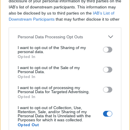
disclosure of your personal information by third parties on the
IAB’s list of downstream participants. This information may
also be disclosed by us to third parties on the
IAB’s List of
Downstream Participants
that may further disclose it to other
third parties.
Optimistán tekintenek az idei dísznövény-
Please note that this website/app uses one or more Google
Personal Data Processing Opt Outs
services and may gather and store information including but
szezonra a hazai kertészetek. A Nemzeti
not limited to your visit or usage behaviour. You may click to
I want to opt-out of the Sharing of my
Agrárgazdasági Kamara (NAK) és a Magyar
personal data.
grant or deny consent to Google and its third-party tags to
Opted In
use your data for below specified purposes in below Google
Díszkertészek Szakmaközi Szervezetének
consent section.
I want to opt-out of the Sale of my
körképe szerint a kereslet-kínálat visszatért
Personal Data.
Opted In
a covid előtti szintre, a választék összetétele
I want to opt-out of processing my
azonban változott. Egyre nagyobb hangsúlyt
Personal Data for Targeted Advertising.
Opted In
kapnak a szárazságtűrő, kevesebb
gondozást igénylő fajok és fajták.
I want to opt-out of Collection, Use,
Retention, Sale, and/or Sharing of my
Personal Data that Is Unrelated with the
Purposes for which it was collected.
Opted Out