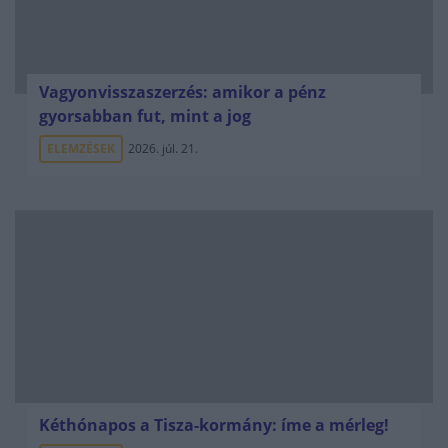
Vagyonvisszaszerzés: amikor a pénz
gyorsabban fut, mint a jog
ELEMZÉSEK
2026. júl. 21.
Kéthónapos a Tisza-kormány: íme a mérleg!