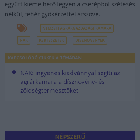
együtt kiemelhető legyen a cserépből szétesés
nélkül, fehér gyökérzettel átszőve.
NEMZETI AGRÁRGAZDASÁGI KAMARA
NAK
KERTÉSZETEK
DÍSZNÖVÉNYEK
KAPCSOLÓDÓ CIKKEK A TÉMÁBAN
NAK: ingyenes kiadvánnyal segíti az
agrárkamara a dísznövény- és
zöldségtermesztőket
NÉPSZERŰ