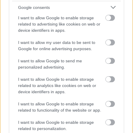
Google consents
A tavalyi nehéz év után bizakodva tekintenek
az idei dísznövény-szezonra a hazai
I want to allow Google to enable storage
related to advertising like cookies on web or
vállalkozások. A díszkertészek nagy dilemma
device identifiers in apps.
előtt álltak, nehéz volt eldönteni, hogy milyen
I want to allow my user data to be sent to
növényeket és főként mekkora mennyiséget
Google for online advertising purposes.
termeljenek. Végül sikerült optimálisan
I want to allow Google to send me
összeállítani a faj és fajta választékot, valamint
personalized advertising.
a mennyiséget is, így reményeik szerint a
I want to allow Google to enable storage
szezont eredményesen zárják majd.
related to analytics like cookies on web or
device identifiers in apps.
A klímaváltozás egyre nagyobb hatással van
I want to allow Google to enable storage
az egynyári és balkon növényekre is, így a
related to functionality of the website or app.
termelőknek a megváltozott éghajlati
I want to allow Google to enable storage
viszonyokra tekintettel kell összeállítaniuk a
related to personalization.