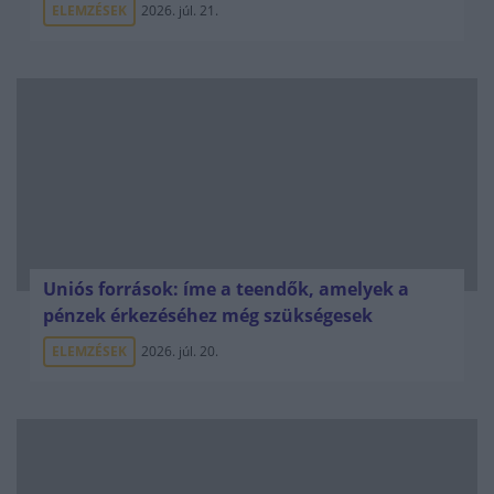
ELEMZÉSEK
2026. júl. 21.
Uniós források: íme a teendők, amelyek a
pénzek érkezéséhez még szükségesek
ELEMZÉSEK
2026. júl. 20.