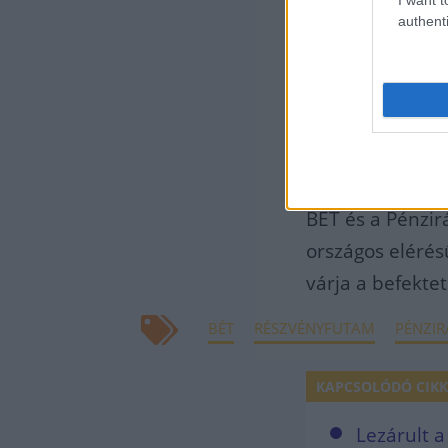
iskolahálózati 
authenti
Közgazdasági T
Tanítási Nyelvű
Kossuth Zsuzsa
Békésy György 
A legaktívabb i
BÉT és a Pénzir
országos elérés
várja a befekte
BÉT
RÉSZVÉNYFUTAM
PÉNZIR
KAPCSOLÓDÓ CIKK
Lezárult a