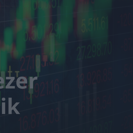
ezer
ik