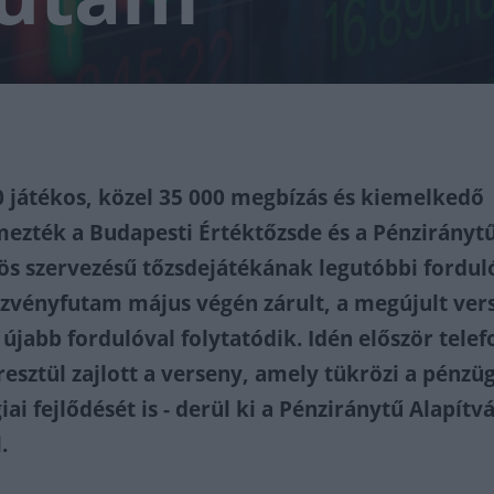
 játékos, közel 35 000 megbízás és kiemelkedő
ezték a Budapesti Értéktőzsde és a Pénzirányt
ös szervezésű tőzsdejátékának legutóbbi forduló
szvényfutam május végén zárult, a megújult ver
 újabb fordulóval folytatódik. Idén először tele
esztül zajlott a verseny, amely tükrözi a pénzü
iai fejlődését is - derül ki a Pénziránytű Alapítv
.