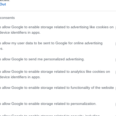
Out
végzett az élen, szintén 45
os eredménnyel.
consents
o allow Google to enable storage related to advertising like cookies on
evice identifiers in apps.
lapítvány különdíjakkal is elismerte az iskolahálóz
o allow my user data to be sent to Google for online advertising
ből érkező legeredményesebb versenyzőket. A 7-8
s.
ok között különdíjban részesült az Újpesti Szűcs 
to allow Google to send me personalized advertising.
a tanulója, míg a 9-14. évfolyamos diákok mezőnyé
ád Gimnázium tanulója kapott elismerést. A taná
o allow Google to enable storage related to analytics like cookies on
evice identifiers in apps.
ti Szűcs Sándor Általános Iskola pedagógusa részes
o allow Google to enable storage related to functionality of the website
 legeredményesebb versenyzők mellett a legtöbb 
o allow Google to enable storage related to personalization.
 iskolákat is díjazta. A legaktívabb Pénziránytű
o allow Google to enable storage related to security, including