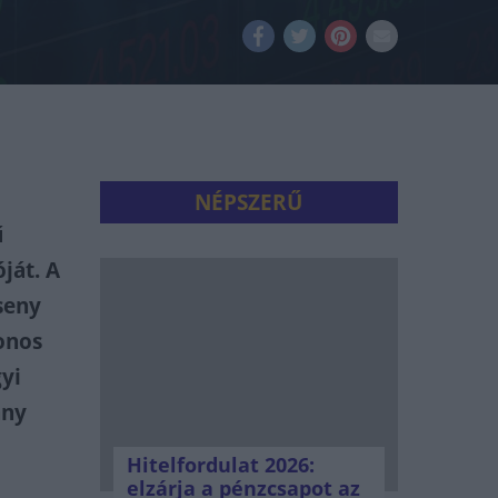
NÉPSZERŰ
ű
ját. A
seny
fonos
gyi
ány
Hitelfordulat 2026:
elzárja a pénzcsapot az