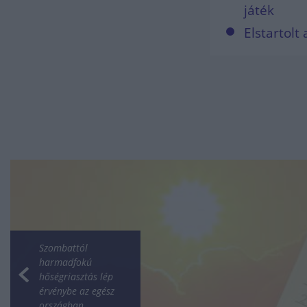
játék
Elstartol
Szombattól
harmadfokú
hőségriasztás lép
érvénybe az egész
országban