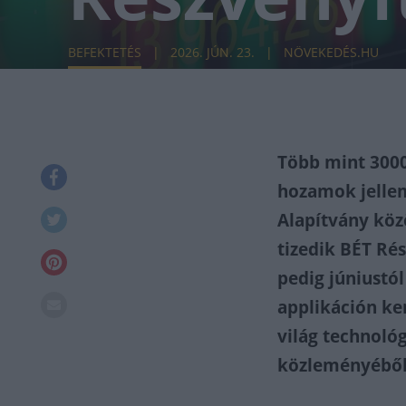
BEFEKTETÉS
2026. JÚN. 23.
NÖVEKEDÉS.HU
Több mint 3000
hozamok jellem
Alapítvány köz
tizedik BÉT Ré
pedig júniustól
applikáción ker
világ technológ
közleményéből