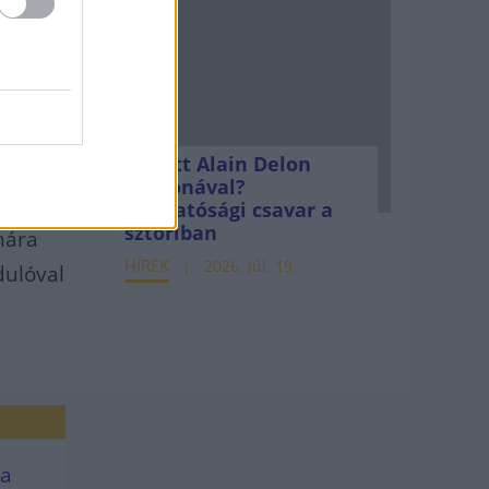
spár
C
SZC
Mi lett Alain Delon
vagyonával?
hogy a
Adóhatósági csavar a
sztoriban
mára
HÍREK
2026. júl. 19.
dulóval
 a