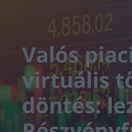
Valós piac
virtuális t
döntés: le
Részvény