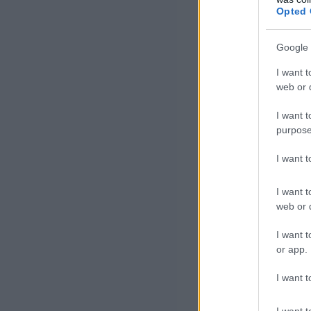
Opted 
oktatója 
százalék
Google 
I want t
web or d
A Pénziránytű A
I want t
tagintézményei
purpose
évfolyamos diák
I want 
Általános Iskol
NKE Óbudai Árp
I want t
web or d
között az Újpes
különdíjban.
I want t
or app.
Az Alapítvány a
I want t
diákot mozgósító
I want t