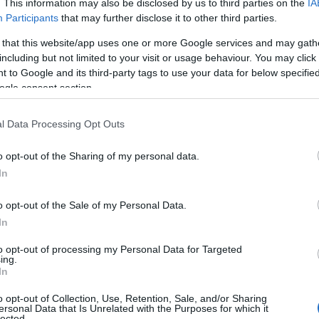
. This information may also be disclosed by us to third parties on the
IA
iük kellett a piaci információkat
Participants
that may further disclose it to other third parties.
okat és saját döntéseik
 that this website/app uses one or more Google services and may gath
including but not limited to your visit or usage behaviour. You may click 
ményeit.
 to Google and its third-party tags to use your data for below specifi
ogle consent section.
l Data Processing Opt Outs
n át tartó folyamatos megmérettetés szoros és
yt hozott.
o opt-out of the Sharing of my personal data.
In
tegória győztese a Jurisich Mikló
o opt-out of the Sale of my Personal Data.
In
m és Kollégium tanulója lett 45
to opt-out of processing my Personal Data for Targeted
ing.
os hozammal, míg a tanárok köz
In
o opt-out of Collection, Use, Retention, Sale, and/or Sharing
i Szűcs Sándor Általános Iskola
ersonal Data that Is Unrelated with the Purposes for which it
lected.