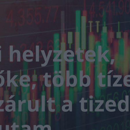
i helyzetek,
őke, több tíz
zárult a tized
futam