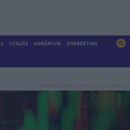
S
UTAZÁS
AGRÁRIUM
ENERGETIKA
Az adatok időállapota: késleltetett. |
Jogi nyilatkozat