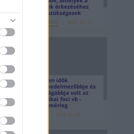
teendők, amelyek a
pénzek érkezéséhez
még szükségesek
ELEMZÉSEK
2026. júl. 20.
at
.
Sándor
ben az
Minden idők
rok
legjövedelmezőbbje és
ült
legdrágábbja volt az
amerikai foci vb -
gyorsmérleg
HÍREK
2026. júl. 20.
aktív