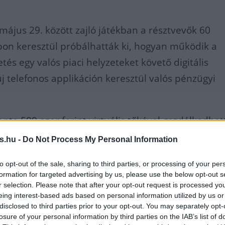
 május 29. között zajló játékban a résztvevők 60
on keresztül próbálhatták ki, hogyan működik a
és egy valós piaci helyzeteket követő digitális
j telefonos applikáción keresztül valós pénzügyi
.
ente 500 ezer forint virtuális tőkével gazdálkodhat
gére közel 6 millió forint állhatott rendelkezésükr
s.hu -
Do Not Process My Personal Information
ntéseik meghozatalához.
to opt-out of the sale, sharing to third parties, or processing of your per
formation for targeted advertising by us, please use the below opt-out s
r selection. Please note that after your opt-out request is processed y
dményhez azonban nem volt elég
eing interest-based ads based on personal information utilized by us or
disclosed to third parties prior to your opt-out. You may separately opt-
l: a játékosoknak folyamatosan
losure of your personal information by third parties on the IAB’s list of