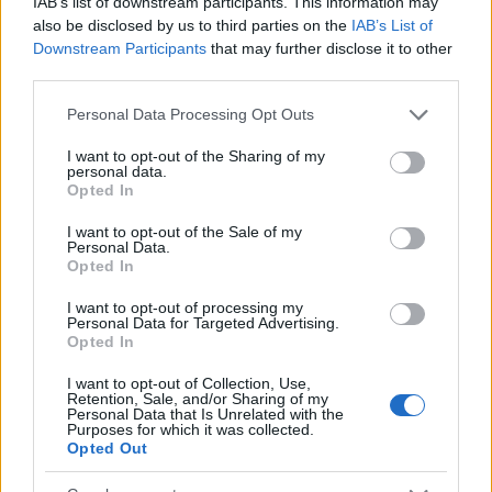
IAB’s list of downstream participants. This information may
BEFEKTETÉS
2025. JAN. 14.
NÖVEKEDÉS.HU
also be disclosed by us to third parties on the
IAB’s List of
Downstream Participants
that may further disclose it to other
third parties.
Please note that this website/app uses one or more Google
Personal Data Processing Opt Outs
services and may gather and store information including but
not limited to your visit or usage behaviour. You may click to
I want to opt-out of the Sharing of my
personal data.
A friss inflációs adat szerint a PMÁP
grant or deny consent to Google and its third-party tags to
Opted In
use your data for below specified purposes in below Google
sorozatok kamata 13,9 százalékponttal
consent section.
I want to opt-out of the Sale of my
csökkenhet, 7 ezer milliárd forintnyi
Personal Data.
Opted In
inflációkövető állampapírt érint a változás.
I want to opt-out of processing my
Personal Data for Targeted Advertising.
Opted In
I want to opt-out of Collection, Use,
A KSH adatai szerint 2024-ben az átlagos éves
Retention, Sale, and/or Sharing of my
Personal Data that Is Unrelated with the
infláció 3,7 százalékot tett ki az 2023-as 17,6
Purposes for which it was collected.
Opted Out
százalék után. Ez a jó hír viszont hatalmas