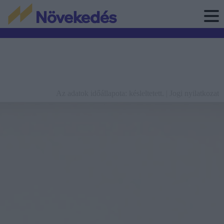
Az adatok időállapota: késleltetett. |
Jogi nyilatkozat