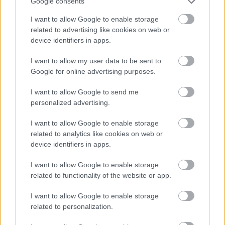
Google consents
kamatcsökkenést okoz mindazoknak, akik
I want to allow Google to enable storage
Prémium Magyar Állampapírban (PMÁP)
related to advertising like cookies on web or
tartják a megtakarításaikat - írja a Bank360.
device identifiers in apps.
I want to allow my user data to be sent to
Ezek az állampapírok ugyanis többségükben
Google for online advertising purposes.
jelenleg 17,85-19,1 százalék közötti kamatot
I want to allow Google to send me
fizetnek, az idei kamatfordulókat követően
personalized advertising.
azonban ez le fog menni 3,95-5,2 százalék
I want to allow Google to enable storage
közé. (Van még két sorozat, amelynek
related to analytics like cookies on web or
alacsonyabb a kamata, a 2023 novemberében
device identifiers in apps.
kibocsátott kötvényé 9,9 százalékos, a tavaly
I want to allow Google to enable storage
februárban piacra dobott PMÁP-é pedig 7,9
related to functionality of the website or app.
százalék. Áprilisban azonban ezek kamata is
I want to allow Google to enable storage
csökkenni fog 4,2 százalékosra.)
related to personalization.