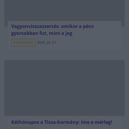
Vagyonvisszaszerzés: amikor a pénz
gyorsabban fut, mint a jog
ELEMZÉSEK
2026. júl. 21.
Kéthónapos a Tisza-kormány: íme a mérleg!