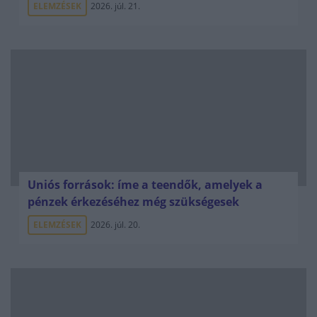
ELEMZÉSEK
2026. júl. 21.
Uniós források: íme a teendők, amelyek a
pénzek érkezéséhez még szükségesek
ELEMZÉSEK
2026. júl. 20.