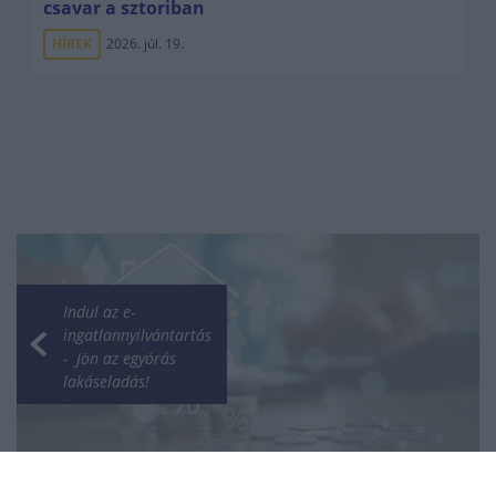
csavar a sztoriban
HÍREK
2026. júl. 19.
Indul az e-
ingatlannyilvántartás
- Jön az egyórás
lakáseladás!