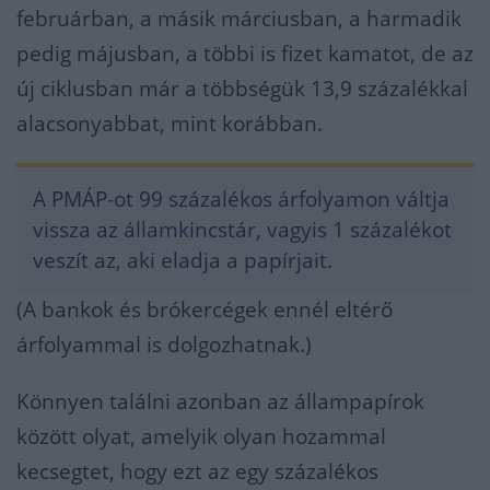
februárban, a másik márciusban, a harmadik
pedig májusban, a többi is fizet kamatot, de az
új ciklusban már a többségük
13,9
százalékkal
alacsonyabbat, mint korábban.
A PMÁP-ot 99 százalékos árfolyamon váltja
vissza az államkincstár, vagyis 1 százalékot
veszít az, aki eladja a papírjait.
(A bankok és brókercégek ennél eltérő
árfolyammal is dolgozhatnak.)
Könnyen találni azonban az állampapírok
között olyat, amelyik olyan hozammal
kecsegtet, hogy ezt az egy százalékos