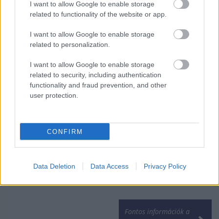
I want to allow Google to enable storage
related to functionality of the website or app.
I want to allow Google to enable storage
related to personalization.
I want to allow Google to enable storage
related to security, including authentication
functionality and fraud prevention, and other
user protection.
A 25 év alattiak
munkanélküliségi
rátája 14,3 százalék
CONFIRM
az euróövezetben
Data Deletion
Data Access
Privacy Policy
Fontos információk a