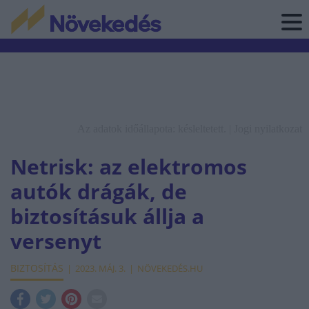
Az adatok időállapota: késleltetett. |
Jogi nyilatkozat
Netrisk: az elektromos
autók drágák, de
biztosításuk állja a
versenyt
BIZTOSÍTÁS
2023. MÁJ. 3.
NÖVEKEDÉS.HU