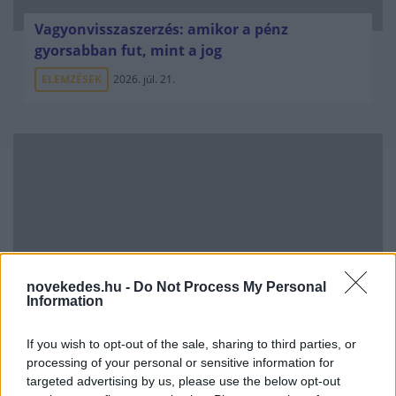
Vagyonvisszaszerzés: amikor a pénz
gyorsabban fut, mint a jog
ELEMZÉSEK
2026. júl. 21.
novekedes.hu -
Do Not Process My Personal
Information
Kéthónapos a Tisza-kormány: íme a mérleg!
If you wish to opt-out of the sale, sharing to third parties, or
ELEMZÉSEK
2026. júl. 21.
processing of your personal or sensitive information for
targeted advertising by us, please use the below opt-out