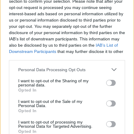
section to confirm your selection. Please note that after your
opt-out request is processed you may continue seeing
interest-based ads based on personal information utilized by
us or personal information disclosed to third parties prior to
your opt-out. You may separately opt-out of the further
disclosure of your personal information by third parties on the
IAB’s list of downstream participants. This information may
also be disclosed by us to third parties on the
IAB’s List of
Downstream Participants
that may further disclose it to other
third parties.
Uniós források: íme a teendők, amelyek a
pénzek érkezéséhez még szükségesek
Please note that this website/app uses one or more Google
Personal Data Processing Opt Outs
services and may gather and store information including but
ELEMZÉSEK
2026. júl. 20.
not limited to your visit or usage behaviour. You may click to
I want to opt-out of the Sharing of my
personal data.
grant or deny consent to Google and its third-party tags to
Opted In
use your data for below specified purposes in below Google
consent section.
I want to opt-out of the Sale of my
Personal Data.
Opted In
I want to opt-out of processing my
Personal Data for Targeted Advertising.
Opted In