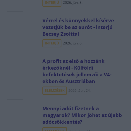
INTERJÚ
2026. jún. 8.
Vérrel és könnyekkel kísérve
vezetjük be az eurót - interjú
Becsey Zsolttal
INTERJÚ
2026. jún. 6.
A profit az első a hozzánk
érkezőknél - Külföldi
befektetések jellemzői a V4-
ekben és Ausztriában
ELEMZÉSEK
2026. ápr. 24.
Mennyi adót fizetnek a
magyarok? Mikor jöhet az újabb
adócsökkentés?