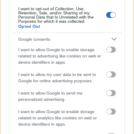
I want to opt-out of Collection, Use,
Minden idők legjövedelmezőbbje és
Retention, Sale, and/or Sharing of my
Personal Data that Is Unrelated with the
legdrágábbja volt az amerikai foci vb -
Purposes for which it was collected.
gyorsmérleg
Opted Out
HÍREK
2026. júl. 20.
Google consents
I want to allow Google to enable storage
related to advertising like cookies on web or
device identifiers in apps.
I want to allow my user data to be sent to
Google for online advertising purposes.
I want to allow Google to send me
personalized advertising.
Mi lett Alain Delon vagyonával? Adóhatósági
I want to allow Google to enable storage
csavar a sztoriban
related to analytics like cookies on web or
device identifiers in apps.
HÍREK
2026. júl. 19.