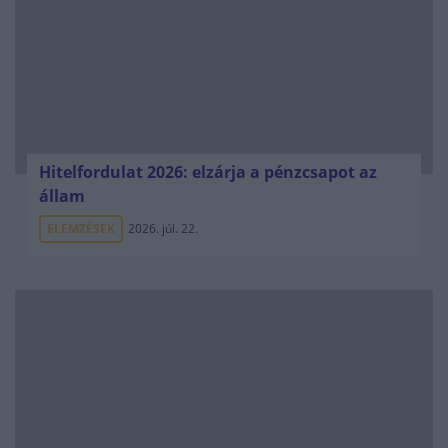
Hitelfordulat 2026: elzárja a pénzcsapot az
állam
ELEMZÉSEK
2026. júl. 22.