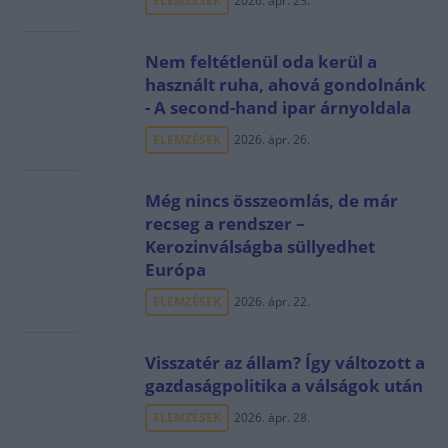
ELEMZÉSEK
2026. ápr. 23.
Nem feltétlenül oda kerül a
használt ruha, ahová gondolnánk
- A second-hand ipar árnyoldala
ELEMZÉSEK
2026. ápr. 26.
Még nincs összeomlás, de már
recseg a rendszer –
Kerozinválságba süllyedhet
Európa
ELEMZÉSEK
2026. ápr. 22.
Visszatér az állam? Így változott a
gazdaságpolitika a válságok után
ELEMZÉSEK
2026. ápr. 28.