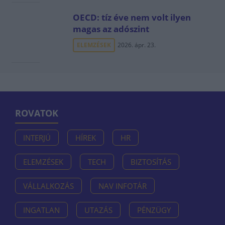
OECD: tíz éve nem volt ilyen
magas az adószint
ELEMZÉSEK
2026. ápr. 23.
ROVATOK
INTERJÚ
HÍREK
HR
ELEMZÉSEK
TECH
BIZTOSÍTÁS
VÁLLALKOZÁS
NAV INFOTÁR
INGATLAN
UTAZÁS
PÉNZÜGY