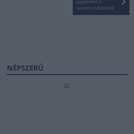
jegybanktól a
nyaralni indulóknak
NÉPSZERŰ