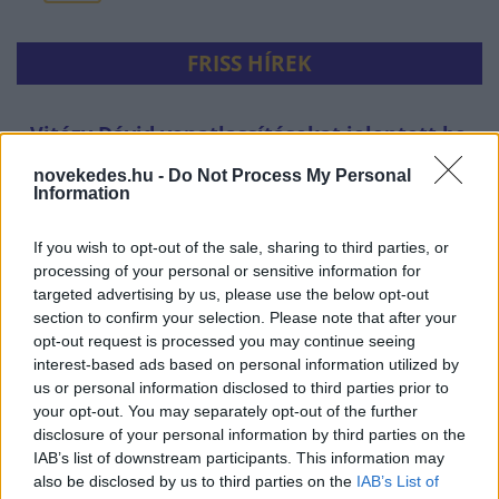
FRISS HÍREK
Vitézy Dávid vonatlassításokat jelentett be
a hőség miatt
novekedes.hu -
Do Not Process My Personal
Information
HÍREK
7 perce
If you wish to opt-out of the sale, sharing to third parties, or
processing of your personal or sensitive information for
targeted advertising by us, please use the below opt-out
section to confirm your selection. Please note that after your
opt-out request is processed you may continue seeing
interest-based ads based on personal information utilized by
us or personal information disclosed to third parties prior to
your opt-out. You may separately opt-out of the further
disclosure of your personal information by third parties on the
IAB’s list of downstream participants. This information may
Amerika kezd kifogyni a fegyverekből?
also be disclosed by us to third parties on the
IAB’s List of