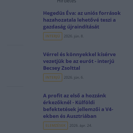
Hirdetés
Hegedüs Éva: az uniós források
hazahozatala lehetővé teszi a
gazdaság újraindítását
INTERJÚ
2026. jún. 8.
Vérrel és könnyekkel kísérve
vezetjük be az eurót - interjú
Becsey Zsolttal
INTERJÚ
2026. jún. 6.
A profit az első a hozzánk
érkezőknél - Külföldi
befektetések jellemzői a V4-
ekben és Ausztriában
ELEMZÉSEK
2026. ápr. 24.