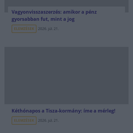
Vagyonvisszaszerzés: amikor a pénz
gyorsabban fut, mint a jog
ELEMZÉSEK
2026. júl. 21.
Kéthónapos a Tisza-kormány: íme a mérleg!
ELEMZÉSEK
2026. júl. 21.