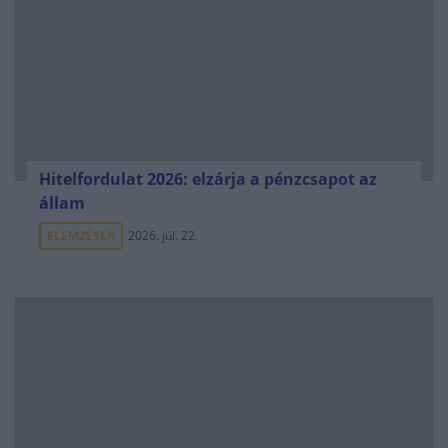
Hitelfordulat 2026: elzárja a pénzcsapot az
állam
ELEMZÉSEK
2026. júl. 22.