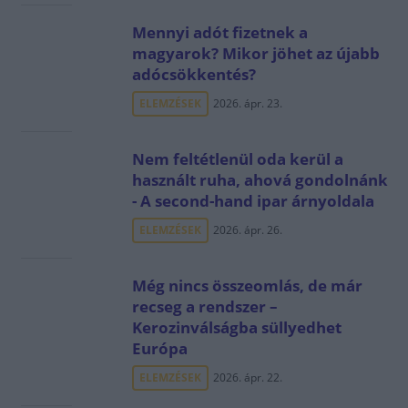
Mennyi adót fizetnek a
magyarok? Mikor jöhet az újabb
adócsökkentés?
ELEMZÉSEK
2026. ápr. 23.
Nem feltétlenül oda kerül a
használt ruha, ahová gondolnánk
- A second-hand ipar árnyoldala
ELEMZÉSEK
2026. ápr. 26.
Még nincs összeomlás, de már
recseg a rendszer –
Kerozinválságba süllyedhet
Európa
ELEMZÉSEK
2026. ápr. 22.