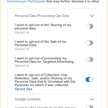
Megszólalt Trump és Zelenszkij
Downstream Participants
that may further disclose it to other
third parties.
HÍREK
39 perce
Please note that this website/app uses one or more Google
Personal Data Processing Opt Outs
services and may gather and store information including but
not limited to your visit or usage behaviour. You may click to
I want to opt-out of the Sharing of my
Itt az új megállapodás, Irán veheti át a
personal data.
grant or deny consent to Google and its third-party tags to
teljes Hormuzi-szoros ellenőrzését
Opted In
use your data for below specified purposes in below Google
consent section.
HÍREK
egy órája
I want to opt-out of the Sale of my
Personal Data.
Opted In
I want to opt-out of processing my
Personal Data for Targeted Advertising.
Opted In
I want to opt-out of Collection, Use,
Retention, Sale, and/or Sharing of my
Personal Data that Is Unrelated with the
Purposes for which it was collected.
Opted Out
Robbanószerrel felszerelt drónt fogtak el a
Google consents
lipcsei reptéren, orosz szálat feltételeznek a
háttérben
I want to allow Google to enable storage