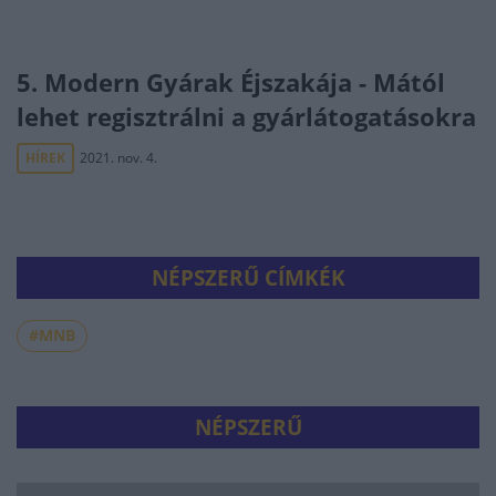
5. Modern Gyárak Éjszakája - Mától
lehet regisztrálni a gyárlátogatásokra
HÍREK
2021. nov. 4.
NÉPSZERŰ CÍMKÉK
#MNB
NÉPSZERŰ