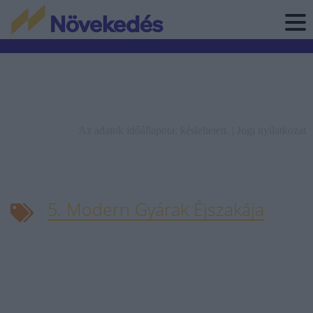
Az adatok időállapota: késleltetett. |
Jogi nyilatkozat
5. Modern Gyárak Éjszakája