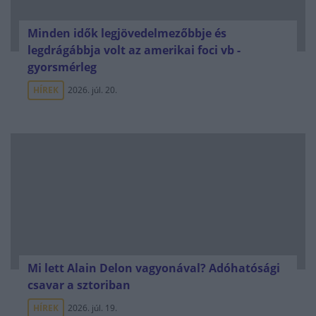
Minden idők legjövedelmezőbbje és
legdrágábbja volt az amerikai foci vb -
gyorsmérleg
HÍREK
2026. júl. 20.
Mi lett Alain Delon vagyonával? Adóhatósági
csavar a sztoriban
HÍREK
2026. júl. 19.