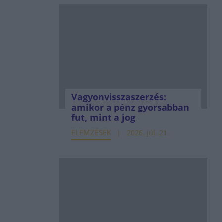
Vagyonvisszaszerzés:
amikor a pénz gyorsabban
fut, mint a jog
ELEMZÉSEK
2026. júl. 21.