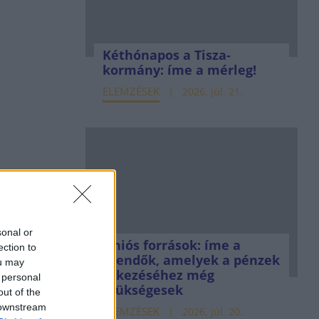
Kéthónapos a Tisza-
kormány: íme a mérleg!
ELEMZÉSEK
2026. júl. 21.
sonal or
Uniós források: íme a
ection to
teendők, amelyek a pénzek
ou may
érkezéséhez még
 personal
szükségesek
out of the
 downstream
ELEMZÉSEK
2026. júl. 20.