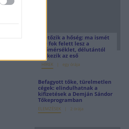
Tetőzik a hőség: ma ismét
40 fok felett lesz a
hőmérséklet, délutántól
érkezik az eső
HÍREK
egy órája
Befagyott tőke, türelmetlen
cégek: elindulhatnak a
kifizetések a Demján Sándor
Tőkeprogramban
ELEMZÉSEK
2 órája