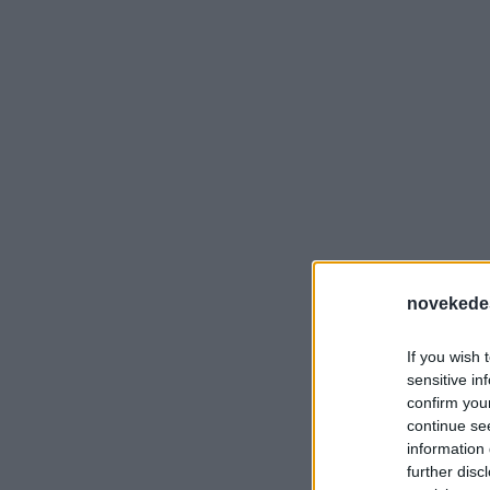
novekede
If you wish 
sensitive in
confirm you
continue se
information 
further disc