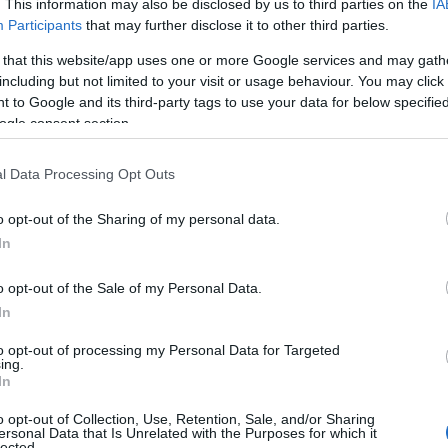
. This information may also be disclosed by us to third parties on the
IA
Participants
that may further disclose it to other third parties.
 that this website/app uses one or more Google services and may gath
including but not limited to your visit or usage behaviour. You may click 
 to Google and its third-party tags to use your data for below specifi
ogle consent section.
l Data Processing Opt Outs
o opt-out of the Sharing of my personal data.
In
o opt-out of the Sale of my Personal Data.
In
to opt-out of processing my Personal Data for Targeted
ing.
In
o opt-out of Collection, Use, Retention, Sale, and/or Sharing
ersonal Data that Is Unrelated with the Purposes for which it
lected.