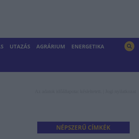
S
UTAZÁS
AGRÁRIUM
ENERGETIKA
Az adatok időállapota: késleltetett. |
Jogi nyilatkozat
NÉPSZERŰ CÍMKÉK