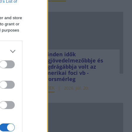
B’s List of
er and store
to grant or
ed purposes
Minden idők
legjövedelmezőbbje és
legdrágábbja volt az
amerikai foci vb -
gyorsmérleg
HÍREK
2026. júl. 20.