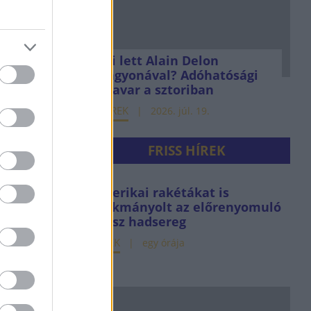
Mi lett Alain Delon
vagyonával? Adóhatósági
csavar a sztoriban
HÍREK
2026. júl. 19.
FRISS HÍREK
Amerikai rakétákat is
zsákmányolt az előrenyomuló
orosz hadsereg
HÍREK
egy órája