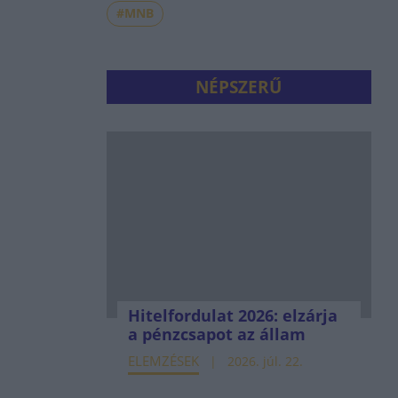
#MNB
NÉPSZERŰ
Hitelfordulat 2026: elzárja
a pénzcsapot az állam
ELEMZÉSEK
2026. júl. 22.