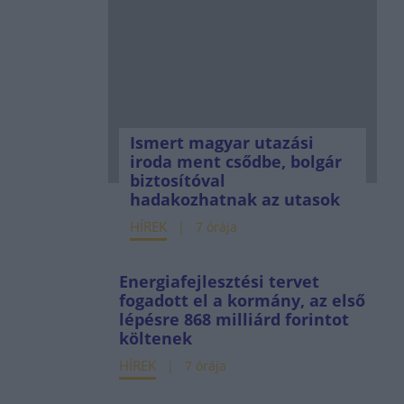
Ismert magyar utazási
iroda ment csődbe, bolgár
biztosítóval
hadakozhatnak az utasok
HÍREK
7 órája
Energiafejlesztési tervet
fogadott el a kormány, az első
lépésre 868 milliárd forintot
költenek
HÍREK
7 órája