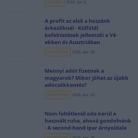
INTERJÚ
2026. jún. 6.
A profit az első a hozzánk
érkezőknél - Külföldi
befektetések jellemzői a V4-
ekben és Ausztriában
ELEMZÉSEK
2026. ápr. 24.
Mennyi adót fizetnek a
magyarok? Mikor jöhet az újabb
adócsökkentés?
ELEMZÉSEK
2026. ápr. 23.
Nem feltétlenül oda kerül a
használt ruha, ahová gondolnánk
- A second-hand ipar árnyoldala
ELEMZÉSEK
2026. ápr. 26.