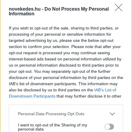
novekedes.hu -
Do Not Process My Personal
Information
If you wish to opt-out of the sale, sharing to third parties, or
processing of your personal or sensitive information for
targeted advertising by us, please use the below opt-out
Elképesztő, kiknek termelnek most hasznot
section to confirm your selection. Please note that after your
Jeffrey Epstein magánszigetei
opt-out request is processed you may continue seeing
interest-based ads based on personal information utilized by
ELEMZÉSEK
3 órája
us or personal information disclosed to third parties prior to
your opt-out. You may separately opt-out of the further
disclosure of your personal information by third parties on the
Súlyos feszültség Olaszország és
IAB’s list of downstream participants. This information may
Spanyolország között: kölcsönös korlátozás
also be disclosed by us to third parties on the
IAB’s List of
Downstream Participants
that may further disclose it to other
az egymás országából érkezőkre
third parties.
HÍREK
9 órája
Please note that this website/app uses one or more Google
Personal Data Processing Opt Outs
services and may gather and store information including but
not limited to your visit or usage behaviour. You may click to
I want to opt-out of the Sharing of my
personal data.
grant or deny consent to Google and its third-party tags to