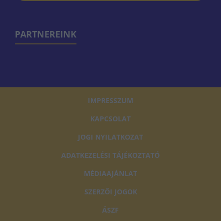
PARTNEREINK
IMPRESSZUM
KAPCSOLAT
JOGI NYILATKOZAT
ADATKEZELÉSI TÁJÉKOZTATÓ
MÉDIAAJÁNLAT
SZERZŐI JOGOK
ÁSZF