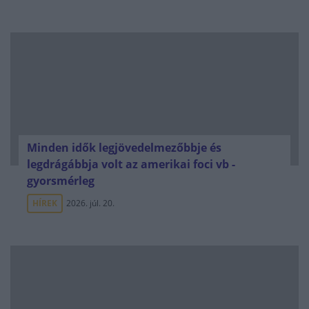
Minden idők legjövedelmezőbbje és
legdrágábbja volt az amerikai foci vb -
gyorsmérleg
HÍREK
2026. júl. 20.