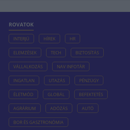
ROVATOK
INTERJÚ
HÍREK
HR
ELEMZÉSEK
TECH
BIZTOSÍTÁS
VÁLLALKOZÁS
NAV INFOTÁR
INGATLAN
UTAZÁS
PÉNZÜGY
ÉLETMÓD
GLOBÁL
BEFEKTETÉS
AGRÁRIUM
ADÓZÁS
AUTÓ
BOR ÉS GASZTRONÓMIA