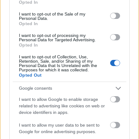
Opted In
use your data for below specified purposes in below Google
consent section.
I want to opt-out of the Sale of my
Personal Data.
Opted In
I want to opt-out of processing my
Personal Data for Targeted Advertising.
Opted In
Megérkezett Magyar Péter bejelentése: így
költik el a 6 ezer milliárd forintnyi uniós pénzt
I want to opt-out of Collection, Use,
Retention, Sale, and/or Sharing of my
Personal Data that Is Unrelated with the
HÍREK
9 órája
Purposes for which it was collected.
Opted Out
Google consents
Megérkezett a hidegfront - térképen a friss
helyzet
I want to allow Google to enable storage
related to advertising like cookies on web or
HÍREK
12 órája
device identifiers in apps.
I want to allow my user data to be sent to
Google for online advertising purposes.