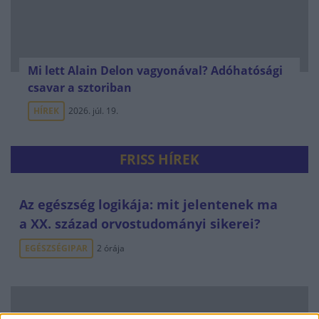
Mi lett Alain Delon vagyonával? Adóhatósági
csavar a sztoriban
HÍREK
2026. júl. 19.
FRISS HÍREK
Az egészség logikája: mit jelentenek ma
a XX. század orvostudományi sikerei?
EGÉSZSÉGIPAR
2 órája