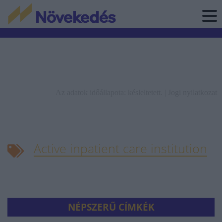
Az adatok időállapota: késleltetett. |
Jogi nyilatkozat
Active inpatient care institution
NÉPSZERŰ CÍMKÉK