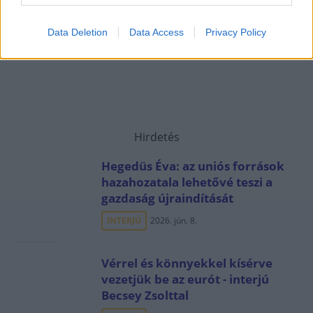
Data Deletion
Data Access
Privacy Policy
Hirdetés
Hegedüs Éva: az uniós források
hazahozatala lehetővé teszi a
gazdaság újraindítását
INTERJÚ
2026. jún. 8.
Vérrel és könnyekkel kísérve
vezetjük be az eurót - interjú
Becsey Zsolttal