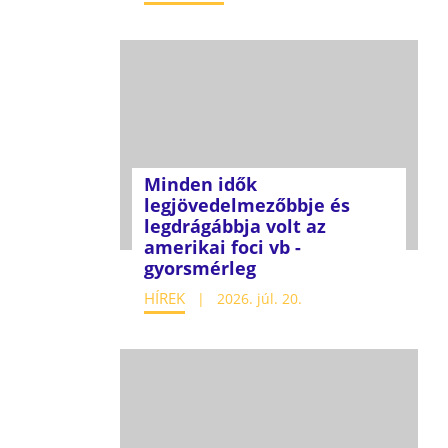
Minden idők
legjövedelmezőbbje és
legdrágábbja volt az
amerikai foci vb -
gyorsmérleg
HÍREK
2026. júl. 20.