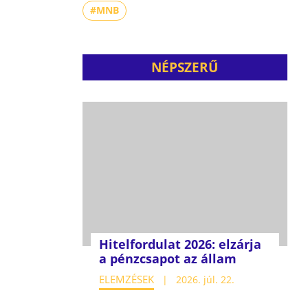
#MNB
NÉPSZERŰ
Hitelfordulat 2026: elzárja
a pénzcsapot az állam
ELEMZÉSEK
2026. júl. 22.