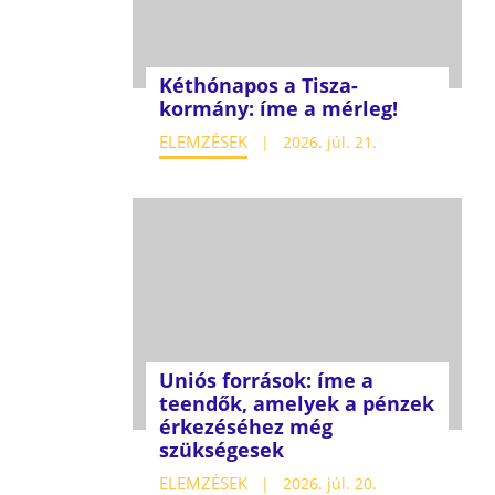
Kéthónapos a Tisza-
kormány: íme a mérleg!
ELEMZÉSEK
2026. júl. 21.
Uniós források: íme a
teendők, amelyek a pénzek
érkezéséhez még
szükségesek
ELEMZÉSEK
2026. júl. 20.