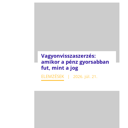
Vagyonvisszaszerzés:
amikor a pénz gyorsabban
fut, mint a jog
ELEMZÉSEK
2026. júl. 21.