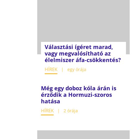
Választási ígéret marad,
vagy megvalósítható az
élelmiszer áfa-csökkentés?
HÍREK
egy órája
Még egy doboz kóla árán is
érződik a Hormuzi-szoros
hatása
HÍREK
2 órája