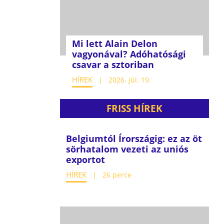
Mi lett Alain Delon
vagyonával? Adóhatósági
csavar a sztoriban
HÍREK
2026. júl. 19.
FRISS HÍREK
Belgiumtól Írországig: ez az öt
sörhatalom vezeti az uniós
exportot
HÍREK
26 perce