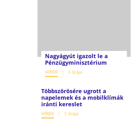
Nagyágyút igazolt le a
Pénzügyminisztérium
HÍREK
3 órája
Többszörösére ugrott a
napelemek és a mobilklímák
iránti kereslet
HÍREK
3 órája