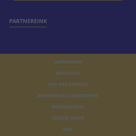
PARTNEREINK
IMPRESSZUM
KAPCSOLAT
JOGI NYILATKOZAT
ADATKEZELÉSI TÁJÉKOZTATÓ
MÉDIAAJÁNLAT
SZERZŐI JOGOK
ÁSZF