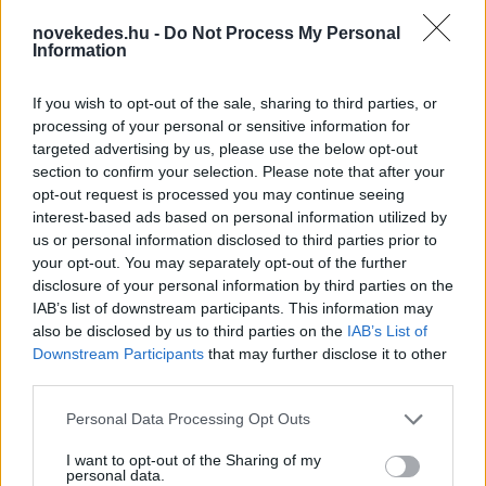
novekedes.hu -
Do Not Process My Personal
Information
If you wish to opt-out of the sale, sharing to third parties, or
processing of your personal or sensitive information for
targeted advertising by us, please use the below opt-out
Olasz lap: dzsihadista hálózatokra és a ceutai
section to confirm your selection. Please note that after your
bevándorlás biztonsági kockázataira
opt-out request is processed you may continue seeing
figyelmeztetnek a titkosszolgálatok
interest-based ads based on personal information utilized by
us or personal information disclosed to third parties prior to
HÍREK
2 órája
your opt-out. You may separately opt-out of the further
disclosure of your personal information by third parties on the
IAB’s list of downstream participants. This information may
Heaven Street Seven: nézz vissza, és nézd
also be disclosed by us to third parties on the
IAB’s List of
Downstream Participants
that may further disclose it to other
vissza!
third parties.
LIFESTYLE
3 órája
Please note that this website/app uses one or more Google
Personal Data Processing Opt Outs
services and may gather and store information including but
not limited to your visit or usage behaviour. You may click to
I want to opt-out of the Sharing of my
personal data.
grant or deny consent to Google and its third-party tags to