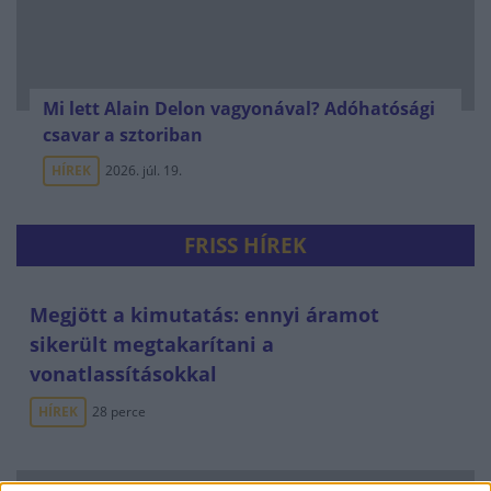
Mi lett Alain Delon vagyonával? Adóhatósági
csavar a sztoriban
HÍREK
2026. júl. 19.
FRISS HÍREK
Megjött a kimutatás: ennyi áramot
sikerült megtakarítani a
vonatlassításokkal
HÍREK
28 perce