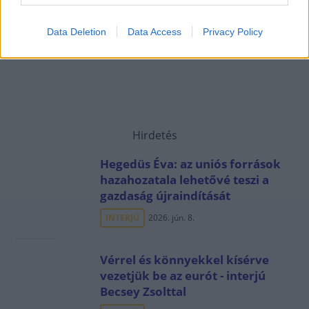
Data Deletion
Data Access
Privacy Policy
Hirdetés
Hegedüs Éva: az uniós források
hazahozatala lehetővé teszi a
gazdaság újraindítását
INTERJÚ
2026. jún. 8.
Vérrel és könnyekkel kísérve
vezetjük be az eurót - interjú
Becsey Zsolttal