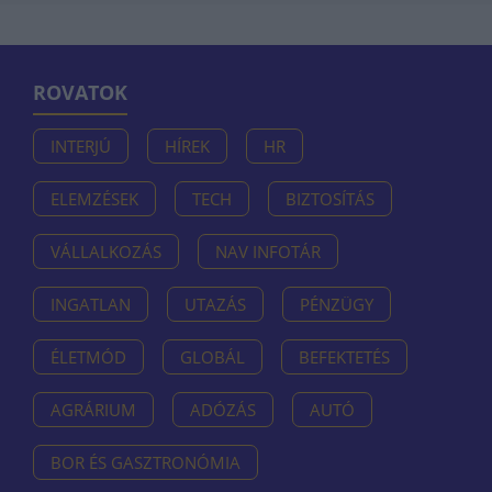
ROVATOK
INTERJÚ
HÍREK
HR
ELEMZÉSEK
TECH
BIZTOSÍTÁS
VÁLLALKOZÁS
NAV INFOTÁR
INGATLAN
UTAZÁS
PÉNZÜGY
ÉLETMÓD
GLOBÁL
BEFEKTETÉS
AGRÁRIUM
ADÓZÁS
AUTÓ
BOR ÉS GASZTRONÓMIA