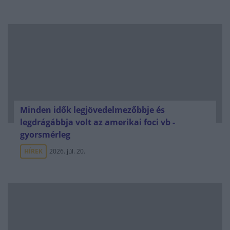
Minden idők legjövedelmezőbbje és
legdrágábbja volt az amerikai foci vb -
gyorsmérleg
HÍREK
2026. júl. 20.