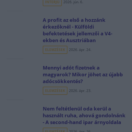
INTERJÚ
2026. jún. 6.
A profit az első a hozzánk
érkezőknél - Külföldi
befektetések jellemzői a V4-
ekben és Ausztriában
ELEMZÉSEK
2026. ápr. 24.
Mennyi adót fizetnek a
magyarok? Mikor jöhet az újabb
adócsökkentés?
ELEMZÉSEK
2026. ápr. 23.
Nem feltétlenül oda kerül a
használt ruha, ahová gondolnánk
- A second-hand ipar árnyoldala
ELEMZÉSEK
2026. ápr. 26.