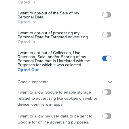
Opted In
use your data for below specified purposes in below Google
consent section.
I want to opt-out of the Sale of my
Personal Data.
Opted In
I want to opt-out of processing my
Personal Data for Targeted Advertising.
Opted In
Az éjszakai támadások mérlege az ukrán-
orosz határon: 3 civil halott, 13 sebesült
I want to opt-out of Collection, Use,
Retention, Sale, and/or Sharing of my
Personal Data that Is Unrelated with the
HÍREK
3 órája
Purposes for which it was collected.
Opted Out
Google consents
Hét egyszerű szokás, amivel energiát
takaríthatunk meg otthonunkban
I want to allow Google to enable storage
related to advertising like cookies on web or
HÍREK
4 órája
device identifiers in apps.
I want to allow my user data to be sent to
Google for online advertising purposes.