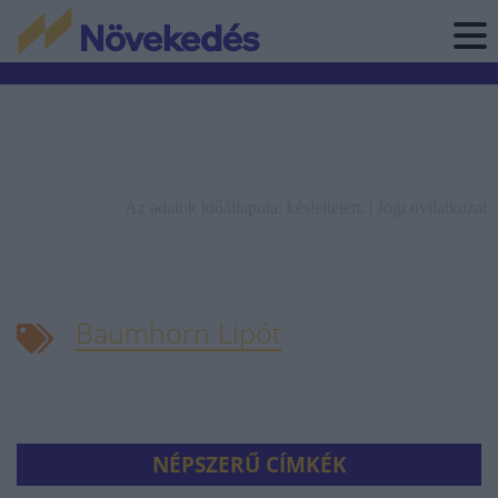
Az adatok időállapota: késleltetett. |
Jogi nyilatkozat
Baumhorn Lipót
NÉPSZERŰ CÍMKÉK