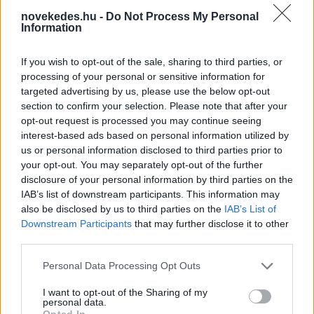
novekedes.hu -
Do Not Process My Personal
Information
If you wish to opt-out of the sale, sharing to third parties, or
processing of your personal or sensitive information for
Berobban Budapest egyik nagy gazdasági
targeted advertising by us, please use the below opt-out
section to confirm your selection. Please note that after your
motorja - így profitál belőle a gazdaság
opt-out request is processed you may continue seeing
ELEMZÉSEK
egy órája
interest-based ads based on personal information utilized by
us or personal information disclosed to third parties prior to
your opt-out. You may separately opt-out of the further
disclosure of your personal information by third parties on the
Gazdasági összeomlásra számít Trump
IAB’s list of downstream participants. This information may
Iránban
also be disclosed by us to third parties on the
IAB’s List of
Downstream Participants
that may further disclose it to other
HÍREK
2 órája
third parties.
Please note that this website/app uses one or more Google
Personal Data Processing Opt Outs
services and may gather and store information including but
not limited to your visit or usage behaviour. You may click to
I want to opt-out of the Sharing of my
personal data.
grant or deny consent to Google and its third-party tags to
Opted In