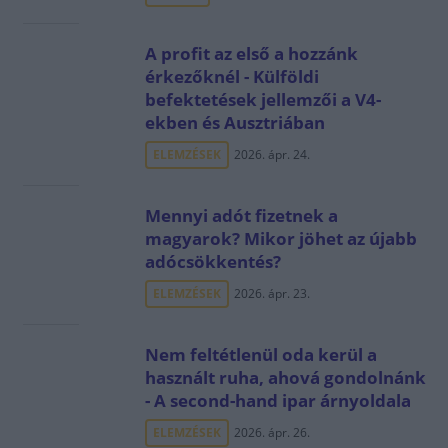
A profit az első a hozzánk
érkezőknél - Külföldi
befektetések jellemzői a V4-
ekben és Ausztriában
ELEMZÉSEK
2026. ápr. 24.
Mennyi adót fizetnek a
magyarok? Mikor jöhet az újabb
adócsökkentés?
ELEMZÉSEK
2026. ápr. 23.
Nem feltétlenül oda kerül a
használt ruha, ahová gondolnánk
- A second-hand ipar árnyoldala
ELEMZÉSEK
2026. ápr. 26.