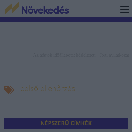
Az adatok időállapota: késleltetett. |
Jogi nyilatkozat
belső ellenőrzés
NÉPSZERŰ CÍMKÉK