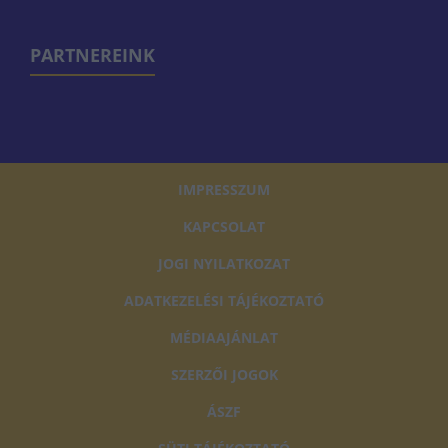
PARTNEREINK
IMPRESSZUM
KAPCSOLAT
JOGI NYILATKOZAT
ADATKEZELÉSI TÁJÉKOZTATÓ
MÉDIAAJÁNLAT
SZERZŐI JOGOK
ÁSZF