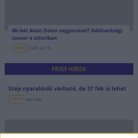
Mi lett Alain Delon vagyonával? Adóhatósági
csavar a sztoriban
HÍREK
2026. júl. 19.
FRISS HÍREK
Szép nyaralóidő várható, de 37 fok is lehet
HÍREK
egy órája