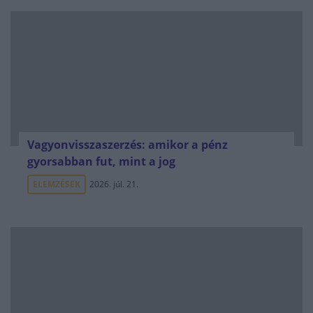
Vagyonvisszaszerzés: amikor a pénz
gyorsabban fut, mint a jog
ELEMZÉSEK
2026. júl. 21.