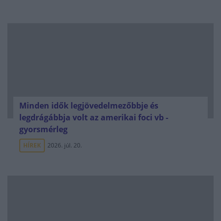
Minden idők legjövedelmezőbbje és
legdrágábbja volt az amerikai foci vb -
gyorsmérleg
HÍREK
2026. júl. 20.