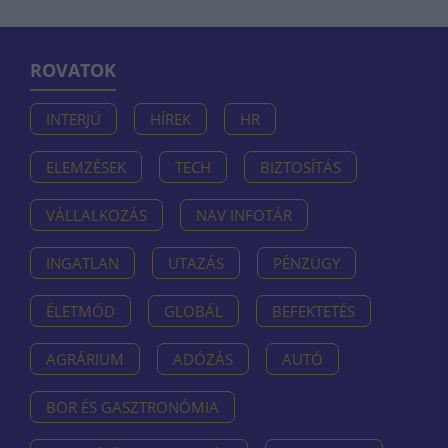
ROVATOK
INTERJÚ
HÍREK
HR
ELEMZÉSEK
TECH
BIZTOSÍTÁS
VÁLLALKOZÁS
NAV INFOTÁR
INGATLAN
UTAZÁS
PÉNZÜGY
ÉLETMÓD
GLOBÁL
BEFEKTETÉS
AGRÁRIUM
ADÓZÁS
AUTÓ
BOR ÉS GASZTRONÓMIA