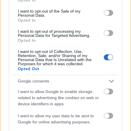
use your data for below specified purposes in below Google
consent section.
I want to opt-out of the Sale of my
Personal Data.
Opted In
I want to opt-out of processing my
Öt év alatt megduplázódott a spanyol
Personal Data for Targeted Advertising.
Opted In
tengerparti ingatlanok bérleti díja
I want to opt-out of Collection, Use,
HÍREK
9 órája
Retention, Sale, and/or Sharing of my
Personal Data that Is Unrelated with the
Purposes for which it was collected.
Opted Out
Egy nap alatt több mint 1400 ukrán veszett
oda, új településeket foglaltak el az
Google consents
oroszok
I want to allow Google to enable storage
related to advertising like cookies on web or
HÍREK
11 órája
device identifiers in apps.
I want to allow my user data to be sent to
Google for online advertising purposes.