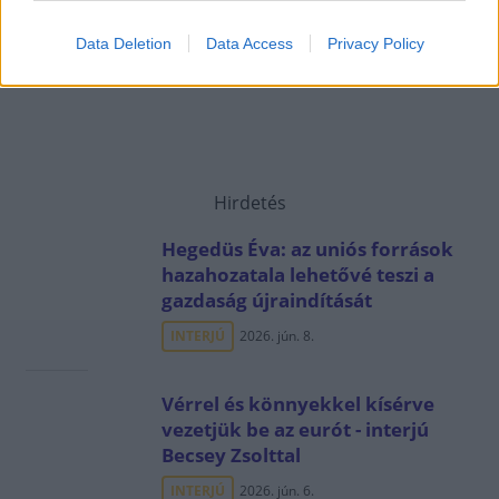
Data Deletion
Data Access
Privacy Policy
Hirdetés
Hegedüs Éva: az uniós források
hazahozatala lehetővé teszi a
gazdaság újraindítását
INTERJÚ
2026. jún. 8.
Vérrel és könnyekkel kísérve
vezetjük be az eurót - interjú
Becsey Zsolttal
INTERJÚ
2026. jún. 6.