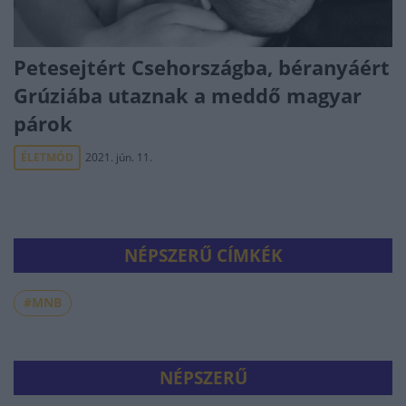
Petesejtért Csehországba, béranyáért
Grúziába utaznak a meddő magyar
párok
ÉLETMÓD
2021. jún. 11.
NÉPSZERŰ CÍMKÉK
#MNB
NÉPSZERŰ