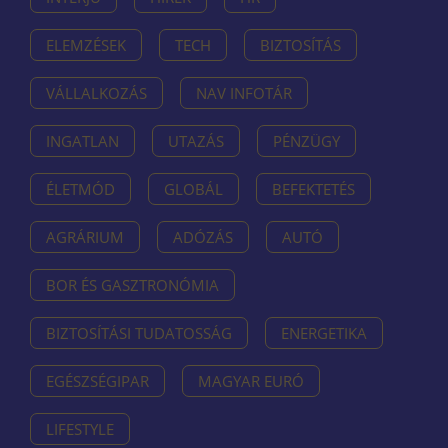
ELEMZÉSEK
TECH
BIZTOSÍTÁS
VÁLLALKOZÁS
NAV INFOTÁR
INGATLAN
UTAZÁS
PÉNZÜGY
ÉLETMÓD
GLOBÁL
BEFEKTETÉS
AGRÁRIUM
ADÓZÁS
AUTÓ
BOR ÉS GASZTRONÓMIA
BIZTOSÍTÁSI TUDATOSSÁG
ENERGETIKA
EGÉSZSÉGIPAR
MAGYAR EURÓ
LIFESTYLE