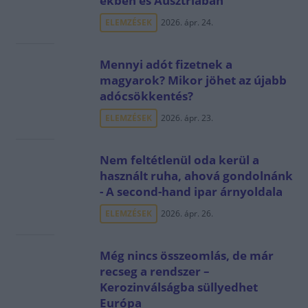
ekben és Ausztriában
ELEMZÉSEK
2026. ápr. 24.
Mennyi adót fizetnek a
magyarok? Mikor jöhet az újabb
adócsökkentés?
ELEMZÉSEK
2026. ápr. 23.
Nem feltétlenül oda kerül a
használt ruha, ahová gondolnánk
- A second-hand ipar árnyoldala
ELEMZÉSEK
2026. ápr. 26.
Még nincs összeomlás, de már
recseg a rendszer –
Kerozinválságba süllyedhet
Európa