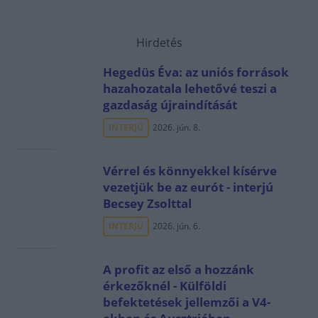
Hirdetés
Hegedüs Éva: az uniós források
hazahozatala lehetővé teszi a
gazdaság újraindítását
INTERJÚ
2026. jún. 8.
Vérrel és könnyekkel kísérve
vezetjük be az eurót - interjú
Becsey Zsolttal
INTERJÚ
2026. jún. 6.
A profit az első a hozzánk
érkezőknél - Külföldi
befektetések jellemzői a V4-