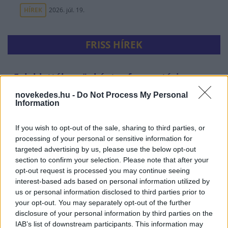
HÍREK
2026. júl. 19.
FRISS HÍREK
Feloldották az önkéntes fogyasztási
korlátozást
novekedes.hu -
Do Not Process My Personal
Information
HÍREK
7 perce
If you wish to opt-out of the sale, sharing to third parties, or
processing of your personal or sensitive information for
targeted advertising by us, please use the below opt-out
section to confirm your selection. Please note that after your
opt-out request is processed you may continue seeing
interest-based ads based on personal information utilized by
us or personal information disclosed to third parties prior to
your opt-out. You may separately opt-out of the further
disclosure of your personal information by third parties on the
IAB’s list of downstream participants. This information may