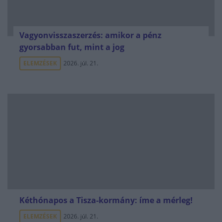
Vagyonvisszaszerzés: amikor a pénz
gyorsabban fut, mint a jog
ELEMZÉSEK
2026. júl. 21.
Kéthónapos a Tisza-kormány: íme a mérleg!
ELEMZÉSEK
2026. júl. 21.