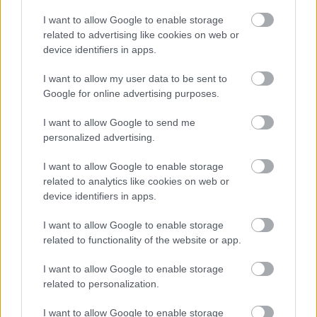
A vártnál sokkal jobb eredményeket közölt a
I want to allow Google to enable storage
Mol
related to advertising like cookies on web or
device identifiers in apps.
HÍREK
egy órája
I want to allow my user data to be sent to
Google for online advertising purposes.
Napfogyatkozás lázában ég Spanyolország:
I want to allow Google to send me
dübörög a turizmus, meglódultak az árak
personalized advertising.
HÍREK
egy órája
I want to allow Google to enable storage
related to analytics like cookies on web or
device identifiers in apps.
I want to allow Google to enable storage
related to functionality of the website or app.
I want to allow Google to enable storage
NÉPSZERŰ
related to personalization.
I want to allow Google to enable storage