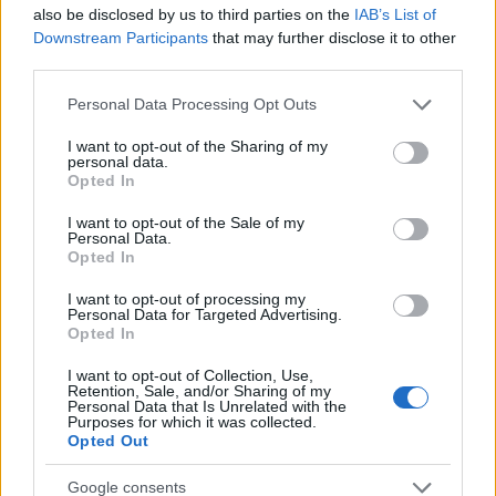
also be disclosed by us to third parties on the
IAB’s List of
Zivatarral és erős széllel érkezik az enyhülés
Downstream Participants
that may further disclose it to other
third parties.
HÍREK
19 perce
Please note that this website/app uses one or more Google
Personal Data Processing Opt Outs
services and may gather and store information including but
not limited to your visit or usage behaviour. You may click to
I want to opt-out of the Sharing of my
Az euróbevezetés ígérete gyökeresen
personal data.
grant or deny consent to Google and its third-party tags to
Opted In
megváltoztatta a jövőről alkotott
use your data for below specified purposes in below Google
képünket
consent section.
I want to opt-out of the Sale of my
Personal Data.
MAGYAR EURÓ
egy órája
Opted In
I want to opt-out of processing my
Personal Data for Targeted Advertising.
Opted In
I want to opt-out of Collection, Use,
Retention, Sale, and/or Sharing of my
Personal Data that Is Unrelated with the
Purposes for which it was collected.
Opted Out
Google consents