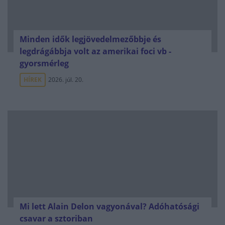
Minden idők legjövedelmezőbbje és
legdrágábbja volt az amerikai foci vb -
gyorsmérleg
HÍREK
2026. júl. 20.
Mi lett Alain Delon vagyonával? Adóhatósági
csavar a sztoriban