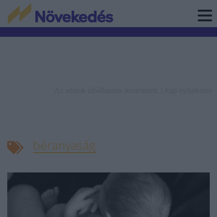
Az adatok időállapota: késleltetett. |
Jogi nyilatkozat
béranyaság