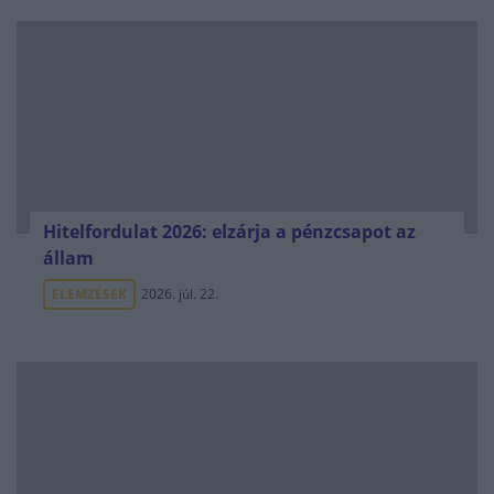
Hitelfordulat 2026: elzárja a pénzcsapot az
állam
ELEMZÉSEK
2026. júl. 22.