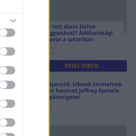
Mi lett Alain Delon
vagyonával? Adóhatósági
csavar a sztoriban
HÍREK
2026. júl. 19.
FRISS HÍREK
Elképesztő, kiknek termelnek
most hasznot Jeffrey Epstein
magánszigetei
HÍREK
12 perce