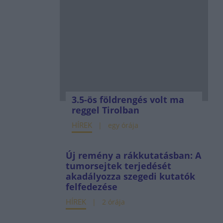
3.5-ös földrengés volt ma
reggel Tirolban
HÍREK
egy órája
Új remény a rákkutatásban: A
tumorsejtek terjedését
akadályozza szegedi kutatók
felfedezése
HÍREK
2 órája