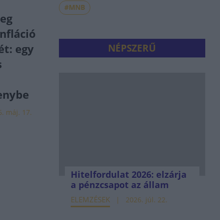
#MNB
meg
nfláció
t: egy
NÉPSZERŰ
s
enybe
. máj. 17.
Hitelfordulat 2026: elzárja
a pénzcsapot az állam
ELEMZÉSEK
2026. júl. 22.