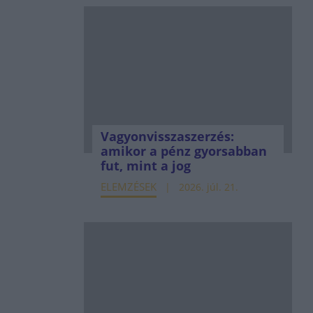
Vagyonvisszaszerzés:
amikor a pénz gyorsabban
fut, mint a jog
ELEMZÉSEK
2026. júl. 21.