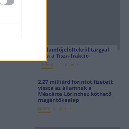
Államfőjelöltekről tárgyal
ma a Tisza-frakció
HÍREK
26 perce
2,27 milliárd forintot fizetett
vissza az államnak a
Mészáros Lőrinchez köthető
magántőkealap
HÍREK
42 perce