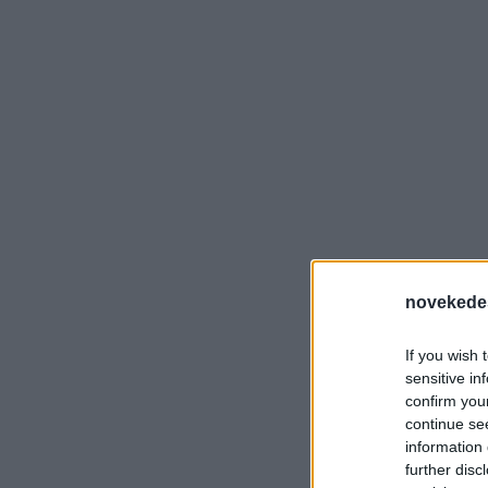
novekede
If you wish 
sensitive in
confirm you
continue se
information 
further disc