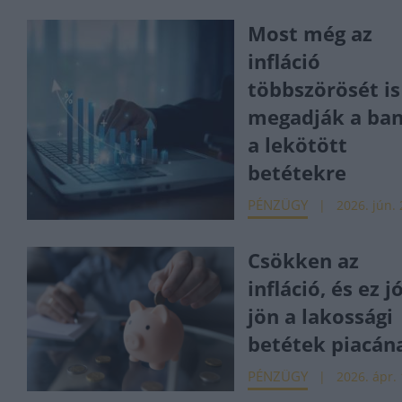
Most még az
infláció
többszörösét is
megadják a ba
a lekötött
betétekre
PÉNZÜGY
2026. jún. 
Csökken az
infláció, és ez jó
jön a lakossági
betétek piacána
PÉNZÜGY
2026. ápr. 