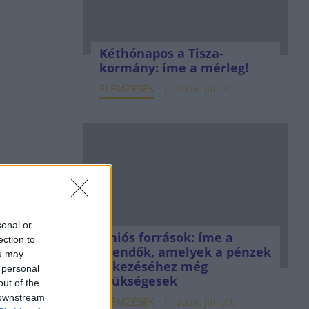
Kéthónapos a Tisza-
kormány: íme a mérleg!
ELEMZÉSEK
2026. júl. 21.
sonal or
Uniós források: íme a
ection to
teendők, amelyek a pénzek
ou may
érkezéséhez még
 personal
szükségesek
out of the
 downstream
ELEMZÉSEK
2026. júl. 20.