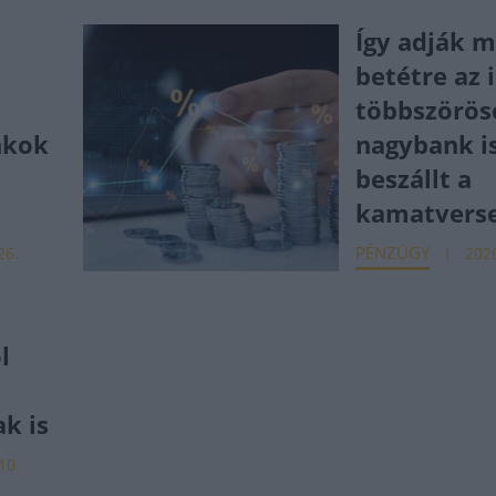
Így adják 
betétre az i
többszörösé
nkok
nagybank i
beszállt a
kamatvers
PÉNZÜGY
26.
2026
l
k is
10.