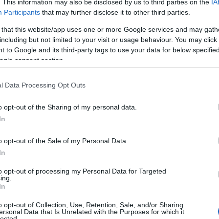
. This information may also be disclosed by us to third parties on the
IA
Participants
that may further disclose it to other third parties.
 that this website/app uses one or more Google services and may gath
including but not limited to your visit or usage behaviour. You may click 
 to Google and its third-party tags to use your data for below specifi
ogle consent section.
l Data Processing Opt Outs
o opt-out of the Sharing of my personal data.
In
o opt-out of the Sale of my Personal Data.
In
to opt-out of processing my Personal Data for Targeted
ing.
In
o opt-out of Collection, Use, Retention, Sale, and/or Sharing
ersonal Data that Is Unrelated with the Purposes for which it
lected.