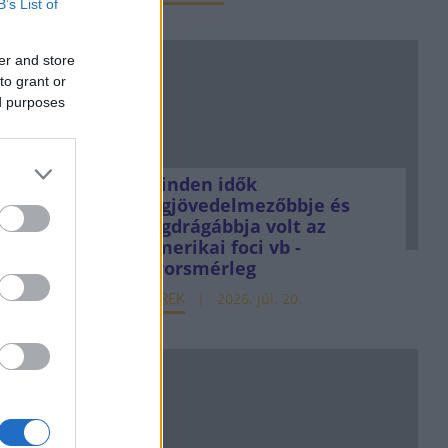
B’s List of
er and store
to grant or
ed purposes
Minden idők
legjövedelmezőbbje és
legdrágábbja volt az
amerikai foci vb -
gyorsmérleg
HÍREK
2026. júl. 20.