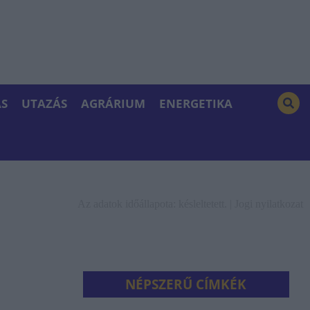
S
UTAZÁS
AGRÁRIUM
ENERGETIKA
Az adatok időállapota: késleltetett. |
Jogi nyilatkozat
NÉPSZERŰ CÍMKÉK