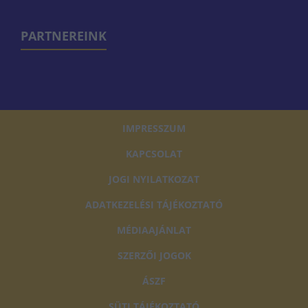
PARTNEREINK
IMPRESSZUM
KAPCSOLAT
JOGI NYILATKOZAT
ADATKEZELÉSI TÁJÉKOZTATÓ
MÉDIAAJÁNLAT
SZERZŐI JOGOK
ÁSZF
SÜTI TÁJÉKOZTATÓ