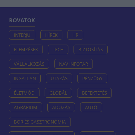
ROVATOK
INTERJÚ
HÍREK
HR
ELEMZÉSEK
TECH
BIZTOSÍTÁS
VÁLLALKOZÁS
NAV INFOTÁR
INGATLAN
UTAZÁS
PÉNZÜGY
ÉLETMÓD
GLOBÁL
BEFEKTETÉS
AGRÁRIUM
ADÓZÁS
AUTÓ
BOR ÉS GASZTRONÓMIA