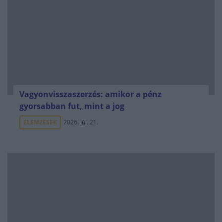
Vagyonvisszaszerzés: amikor a pénz
gyorsabban fut, mint a jog
ELEMZÉSEK
2026. júl. 21.