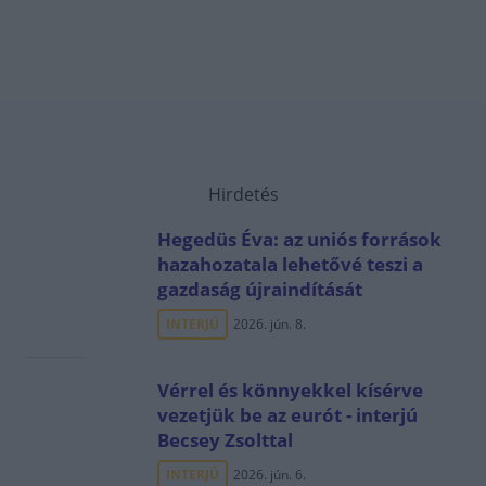
Hirdetés
Hegedüs Éva: az uniós források
hazahozatala lehetővé teszi a
gazdaság újraindítását
INTERJÚ
2026. jún. 8.
Vérrel és könnyekkel kísérve
vezetjük be az eurót - interjú
Becsey Zsolttal
INTERJÚ
2026. jún. 6.