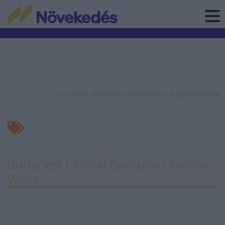
Az adatok időállapota: késleltetett. |
Jogi nyilatkozat
Budapest Central European Fashion
Week