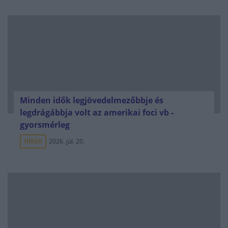
Minden idők legjövedelmezőbbje és
legdrágábbja volt az amerikai foci vb -
gyorsmérleg
HÍREK
2026. júl. 20.