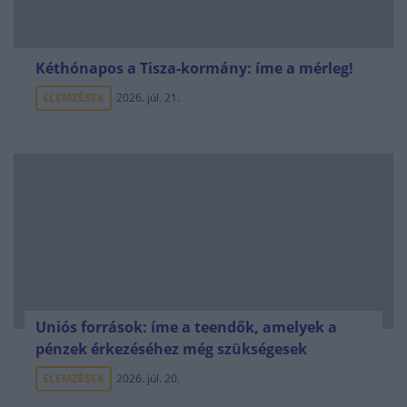
Kéthónapos a Tisza-kormány: íme a mérleg!
ELEMZÉSEK
2026. júl. 21.
Uniós források: íme a teendők, amelyek a
pénzek érkezéséhez még szükségesek
ELEMZÉSEK
2026. júl. 20.