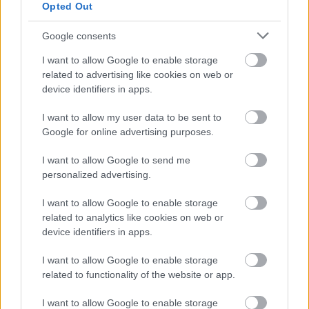
Opted Out
Google consents
I want to allow Google to enable storage
related to advertising like cookies on web or
device identifiers in apps.
Csak egy válsággal lehet megfosztani a dollárt
a pénzügyi tróntól!
I want to allow my user data to be sent to
Google for online advertising purposes.
PÉNZÜGY
4 órája
I want to allow Google to send me
personalized advertising.
Trump belső köreiben is pánikolnak a
I want to allow Google to enable storage
fegyverhiány miatt
related to analytics like cookies on web or
device identifiers in apps.
HÍREK
4 órája
I want to allow Google to enable storage
related to functionality of the website or app.
I want to allow Google to enable storage