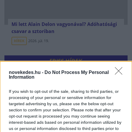
Mi lett Alain Delon vagyonával? Adóhatósági
csavar a sztoriban
HÍREK
2026. júl. 19.
FRISS HÍREK
novekedes.hu -
Do Not Process My Personal
Information
Utalvány formájában, novemberben
érkezik az iskolakezdési támogatás
If you wish to opt-out of the sale, sharing to third parties, or
második fele
processing of your personal or sensitive information for
targeted advertising by us, please use the below opt-out
HÍREK
19 perce
section to confirm your selection. Please note that after your
opt-out request is processed you may continue seeing
interest-based ads based on personal information utilized by
us or personal information disclosed to third parties prior to