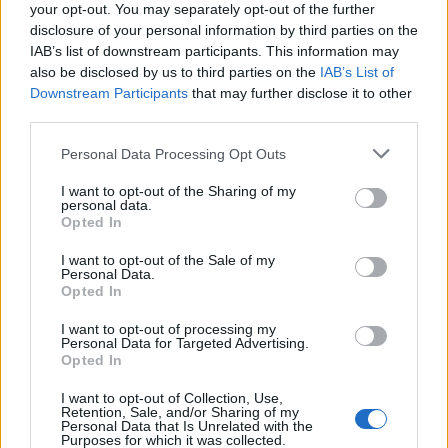
your opt-out. You may separately opt-out of the further
disclosure of your personal information by third parties on the
IAB’s list of downstream participants. This information may
also be disclosed by us to third parties on the
IAB’s List of
Downstream Participants
that may further disclose it to other
third parties.
Please note that this website/app uses one or more Google
Orosz olajfinomítókra csaptak le az ukránok,
Personal Data Processing Opt Outs
services and may gather and store information including but
nem késett a válasz
not limited to your visit or usage behaviour. You may click to
I want to opt-out of the Sharing of my
personal data.
HÍREK
31 perce
grant or deny consent to Google and its third-party tags to
Opted In
use your data for below specified purposes in below Google
consent section.
I want to opt-out of the Sale of my
Personal Data.
Magyar Péter: már 2022-ben tudták, hogy
Opted In
az energiarendszer a végnapjait éli
I want to opt-out of processing my
Personal Data for Targeted Advertising.
HÍREK
3 órája
Opted In
I want to opt-out of Collection, Use,
Retention, Sale, and/or Sharing of my
Personal Data that Is Unrelated with the
Purposes for which it was collected.