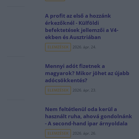
A profit az első a hozzánk
érkezőknél - Külföldi
befektetések jellemzői a V4-
ekben és Ausztriában
ELEMZÉSEK
2026. ápr. 24.
Mennyi adót fizetnek a
magyarok? Mikor jöhet az újabb
adócsökkentés?
ELEMZÉSEK
2026. ápr. 23.
Nem feltétlenül oda kerül a
használt ruha, ahová gondolnánk
- A second-hand ipar árnyoldala
ELEMZÉSEK
2026. ápr. 26.