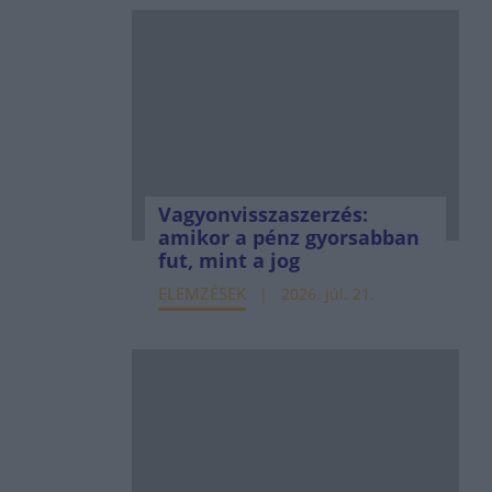
Vagyonvisszaszerzés:
amikor a pénz gyorsabban
fut, mint a jog
ELEMZÉSEK
2026. júl. 21.