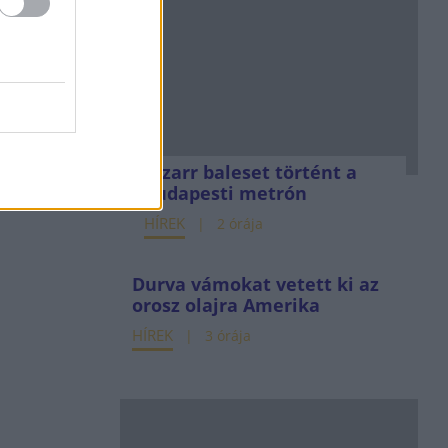
Bizarr baleset történt a
budapesti metrón
HÍREK
2 órája
Durva vámokat vetett ki az
orosz olajra Amerika
HÍREK
3 órája