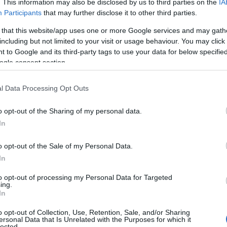
. This information may also be disclosed by us to third parties on the
IA
Participants
that may further disclose it to other third parties.
 that this website/app uses one or more Google services and may gath
including but not limited to your visit or usage behaviour. You may click 
 to Google and its third-party tags to use your data for below specifi
ogle consent section.
l Data Processing Opt Outs
o opt-out of the Sharing of my personal data.
In
o opt-out of the Sale of my Personal Data.
In
to opt-out of processing my Personal Data for Targeted
ing.
In
o opt-out of Collection, Use, Retention, Sale, and/or Sharing
ersonal Data that Is Unrelated with the Purposes for which it
lected.