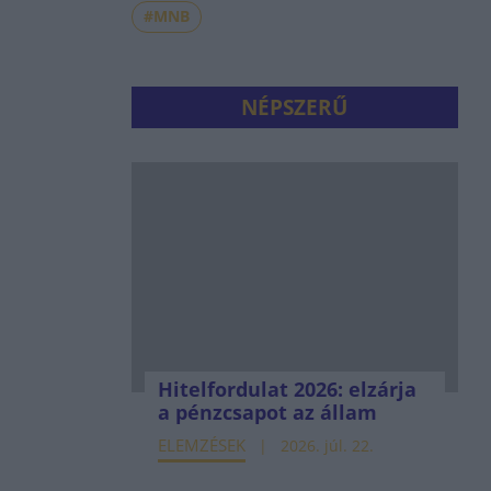
#MNB
NÉPSZERŰ
Hitelfordulat 2026: elzárja
a pénzcsapot az állam
ELEMZÉSEK
2026. júl. 22.