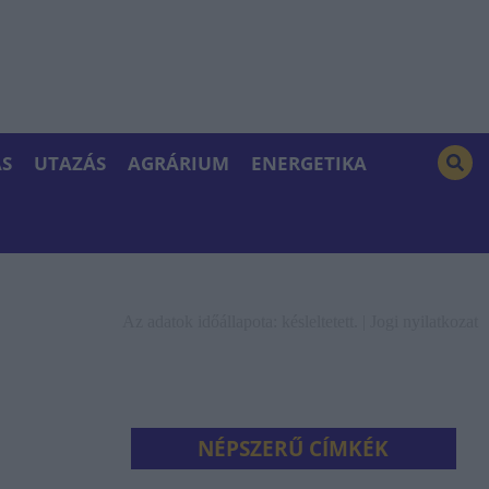
S
UTAZÁS
AGRÁRIUM
ENERGETIKA
Az adatok időállapota: késleltetett. |
Jogi nyilatkozat
NÉPSZERŰ CÍMKÉK