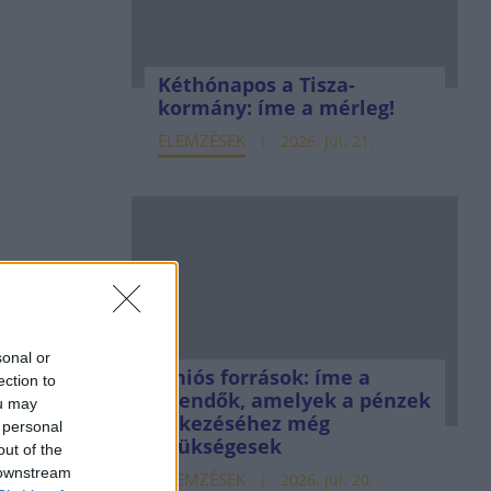
Kéthónapos a Tisza-
kormány: íme a mérleg!
ELEMZÉSEK
2026. júl. 21.
sonal or
Uniós források: íme a
ection to
teendők, amelyek a pénzek
ou may
érkezéséhez még
 personal
szükségesek
out of the
 downstream
ELEMZÉSEK
2026. júl. 20.