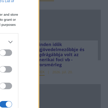
B’s List of
er and store
to grant or
ed purposes
Minden idők
legjövedelmezőbbje és
legdrágábbja volt az
amerikai foci vb -
gyorsmérleg
HÍREK
2026. júl. 20.