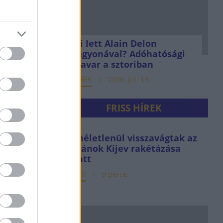
Mi lett Alain Delon
vagyonával? Adóhatósági
csavar a sztoriban
HÍREK
2026. júl. 19.
FRISS HÍREK
Kíméletlenül visszavágtak az
ukránok Kijev rakétázása
miatt
HÍREK
9 perce