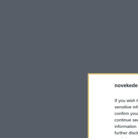
novekede
If you wish 
sensitive in
confirm you
continue se
information 
further disc