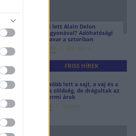
Mi lett Alain Delon
vagyonával? Adóhatósági
csavar a sztoriban
HÍREK
2026. júl. 19.
FRISS HÍREK
Olcsóbb lett a sajt, a vaj és a
friss zöldség, de drágultak az
éttermi árak
HÍREK
18 perce