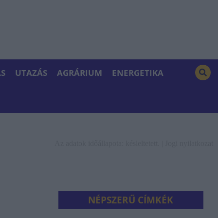
S
UTAZÁS
AGRÁRIUM
ENERGETIKA
Az adatok időállapota: késleltetett. |
Jogi nyilatkozat
NÉPSZERŰ CÍMKÉK