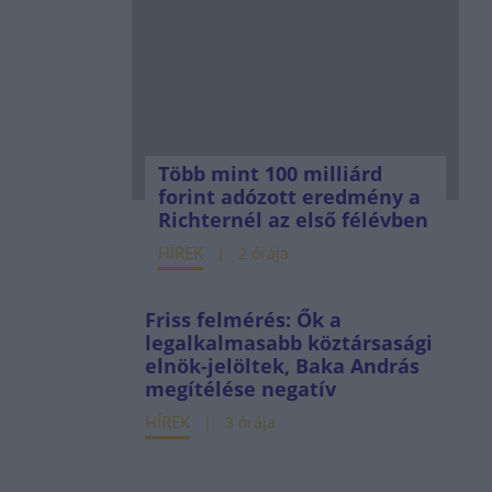
Több mint 100 milliárd
forint adózott eredmény a
Richternél az első félévben
HÍREK
2 órája
Friss felmérés: Ők a
legalkalmasabb köztársasági
elnök-jelöltek, Baka András
megítélése negatív
HÍREK
3 órája