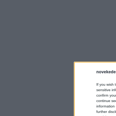
novekede
If you wish 
sensitive in
confirm you
continue se
information 
further disc