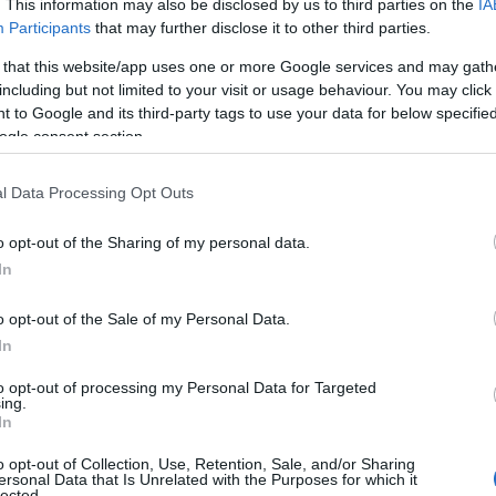
. This information may also be disclosed by us to third parties on the
IA
Participants
that may further disclose it to other third parties.
 that this website/app uses one or more Google services and may gath
including but not limited to your visit or usage behaviour. You may click 
 to Google and its third-party tags to use your data for below specifi
ogle consent section.
l Data Processing Opt Outs
o opt-out of the Sharing of my personal data.
In
o opt-out of the Sale of my Personal Data.
In
to opt-out of processing my Personal Data for Targeted
ing.
In
o opt-out of Collection, Use, Retention, Sale, and/or Sharing
ersonal Data that Is Unrelated with the Purposes for which it
lected.