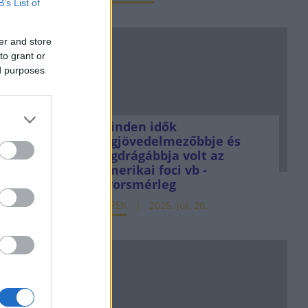
B’s List of
er and store
to grant or
ed purposes
Minden idők
legjövedelmezőbbje és
legdrágábbja volt az
amerikai foci vb -
gyorsmérleg
HÍREK
2026. júl. 20.