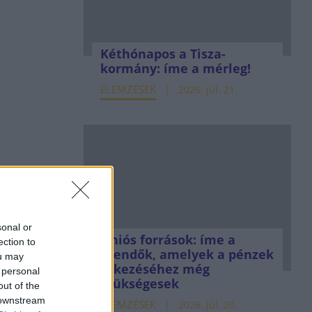
Kéthónapos a Tisza-
kormány: íme a mérleg!
ELEMZÉSEK
2026. júl. 21.
sonal or
Uniós források: íme a
ection to
teendők, amelyek a pénzek
ou may
érkezéséhez még
 personal
szükségesek
out of the
 downstream
ELEMZÉSEK
2026. júl. 20.