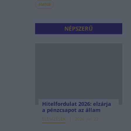
#MNB
NÉPSZERŰ
Hitelfordulat 2026: elzárja
a pénzcsapot az állam
ELEMZÉSEK
2026. júl. 22.