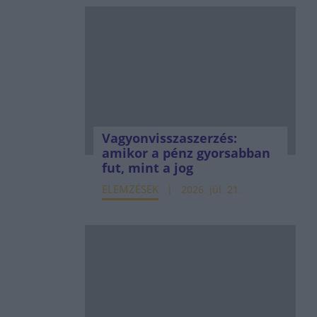
Vagyonvisszaszerzés:
amikor a pénz gyorsabban
fut, mint a jog
ELEMZÉSEK
2026. júl. 21.