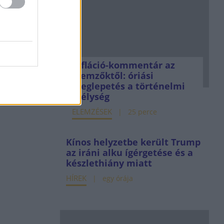
Infláció-kommentár az
elemzőktől: óriási
meglepetés a történelmi
mélység
ELEMZÉSEK
25 perce
Kínos helyzetbe került Trump
az iráni alku ígérgetése és a
készlethiány miatt
HÍREK
egy órája