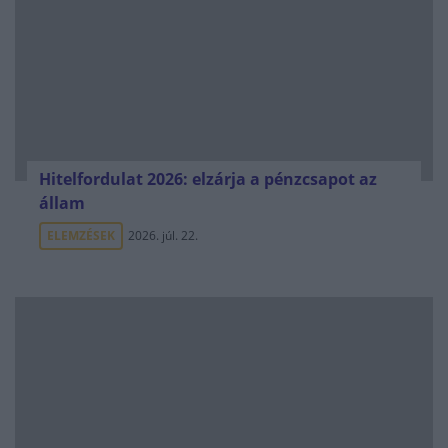
Hitelfordulat 2026: elzárja a pénzcsapot az
állam
ELEMZÉSEK
2026. júl. 22.