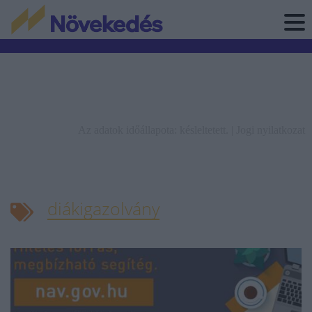
Az adatok időállapota: késleltetett. |
Jogi nyilatkozat
diákigazolvány