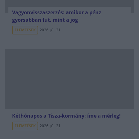
Vagyonvisszaszerzés: amikor a pénz
gyorsabban fut, mint a jog
ELEMZÉSEK
2026. júl. 21.
Kéthónapos a Tisza-kormány: íme a mérleg!
ELEMZÉSEK
2026. júl. 21.