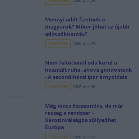
ELEMZÉSEK
2026. ápr. 24.
Mennyi adót fizetnek a
magyarok? Mikor jöhet az újabb
adócsökkentés?
ELEMZÉSEK
2026. ápr. 23.
Nem feltétlenül oda kerül a
használt ruha, ahová gondolnánk
- A second-hand ipar árnyoldala
ELEMZÉSEK
2026. ápr. 26.
Még nincs összeomlás, de már
recseg a rendszer –
Kerozinválságba süllyedhet
Európa
ELEMZÉSEK
2026. ápr. 22.