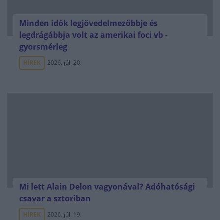
Minden idők legjövedelmezőbbje és
legdrágábbja volt az amerikai foci vb -
gyorsmérleg
HÍREK
2026. júl. 20.
Mi lett Alain Delon vagyonával? Adóhatósági
csavar a sztoriban
HÍREK
2026. júl. 19.