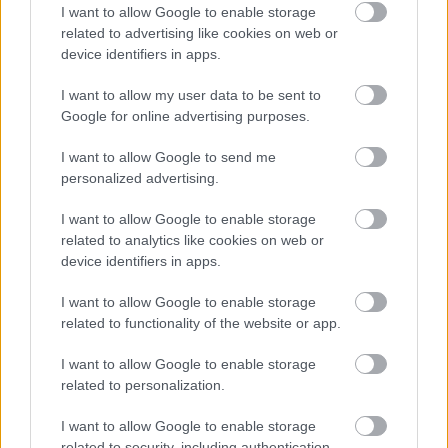
I want to allow Google to enable storage
Borsodban megmagyarázhatatlan a drágulás
related to advertising like cookies on web or
HÍREK
11 órája
device identifiers in apps.
I want to allow my user data to be sent to
Google for online advertising purposes.
Kíméletlenül visszavágtak az ukránok
Kijev rakétázása miatt
I want to allow Google to send me
personalized advertising.
HÍREK
12 órája
I want to allow Google to enable storage
related to analytics like cookies on web or
device identifiers in apps.
I want to allow Google to enable storage
related to functionality of the website or app.
NÉPSZERŰ
I want to allow Google to enable storage
related to personalization.
I want to allow Google to enable storage
related to security, including authentication