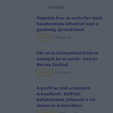
Hirdetés
Hegedüs Éva: az uniós források
hazahozatala lehetővé teszi a
gazdaság újraindítását
INTERJÚ
2026. jún. 8.
Vérrel és könnyekkel kísérve
vezetjük be az eurót - interjú
Becsey Zsolttal
INTERJÚ
2026. jún. 6.
A profit az első a hozzánk
érkezőknél - Külföldi
befektetések jellemzői a V4-
ekben és Ausztriában