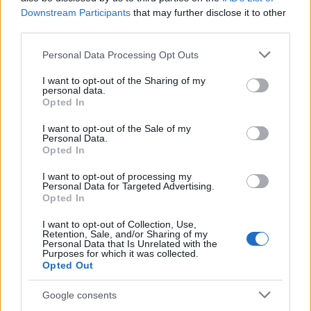
Azonosítatlan drón robbant fel a Transz-
Downstream Participants
that may further disclose it to other
Balkán gázvezeték közelében Bulgáriában
third parties.
HÍREK
9 órája
Please note that this website/app uses one or more Google
Personal Data Processing Opt Outs
services and may gather and store information including but
not limited to your visit or usage behaviour. You may click to
I want to opt-out of the Sharing of my
personal data.
Vízhiány mellett erdőtűz sújtja a Garda-
grant or deny consent to Google and its third-party tags to
Opted In
use your data for below specified purposes in below Google
tavat: kétszáz embert menekítettek ki
consent section.
I want to opt-out of the Sale of my
HÍREK
9 órája
Personal Data.
Opted In
I want to opt-out of processing my
Personal Data for Targeted Advertising.
Opted In
I want to opt-out of Collection, Use,
Retention, Sale, and/or Sharing of my
Personal Data that Is Unrelated with the
Purposes for which it was collected.
Opted Out
Google consents
Olcsóbbak lettek a balatoni új ingatlanok,