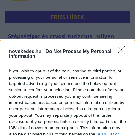
FRISS HÍREK
Szépségipar és orvosi turizmus: milyen
erős Budapest a plasztikai sebészet
térképén?
novekedes.hu -
Do Not Process My Personal
Information
ELEMZÉSEK
12 perce
If you wish to opt-out of the sale, sharing to third parties, or
processing of your personal or sensitive information for
targeted advertising by us, please use the below opt-out
section to confirm your selection. Please note that after your
opt-out request is processed you may continue seeing
interest-based ads based on personal information utilized by
us or personal information disclosed to third parties prior to
your opt-out. You may separately opt-out of the further
disclosure of your personal information by third parties on the
IAB’s list of downstream participants. This information may
also be disclosed by us to third parties on the
IAB’s List of