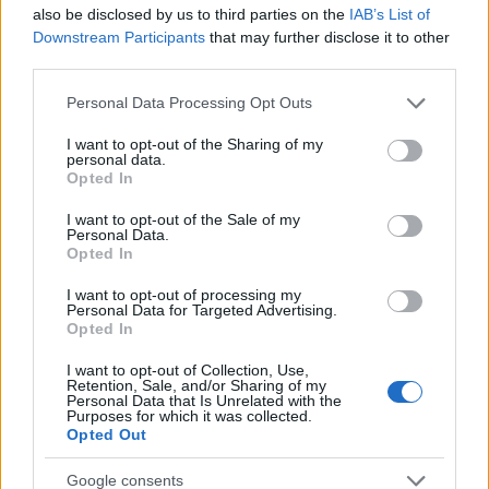
also be disclosed by us to third parties on the
IAB’s List of
Európa gáztartalékai alacsony szinten: nehéz
Downstream Participants
that may further disclose it to other
third parties.
tél előtt állunk?
Please note that this website/app uses one or more Google
HÍREK
egy órája
Personal Data Processing Opt Outs
services and may gather and store information including but
not limited to your visit or usage behaviour. You may click to
I want to opt-out of the Sharing of my
personal data.
grant or deny consent to Google and its third-party tags to
Opted In
Ezek Irán új feltételei a Hormuzi-szoros
use your data for below specified purposes in below Google
megnyitásához - hosszú a lista
consent section.
I want to opt-out of the Sale of my
Personal Data.
HÍREK
2 órája
Opted In
I want to opt-out of processing my
Personal Data for Targeted Advertising.
Opted In
I want to opt-out of Collection, Use,
Retention, Sale, and/or Sharing of my
Personal Data that Is Unrelated with the
Purposes for which it was collected.
Opted Out
Google consents