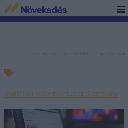
Az adatok időállapota: késleltetett. |
Jogi nyilatkozat
Digitális Esélyegyenlőség Alapítvány