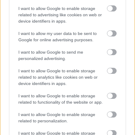
Románia már a frontra szállít? Súlyos
I want to allow Google to enable storage
vádakkal rukkoltak elő az oroszok
related to advertising like cookies on web or
device identifiers in apps.
HÍREK
2 órája
I want to allow my user data to be sent to
Google for online advertising purposes.
Friss ábrán a Duna vízszintje - Paksnál csak
I want to allow Google to send me
keddre várható javulás
personalized advertising.
HÍREK
3 órája
I want to allow Google to enable storage
related to analytics like cookies on web or
device identifiers in apps.
I want to allow Google to enable storage
related to functionality of the website or app.
I want to allow Google to enable storage
NÉPSZERŰ
related to personalization.
I want to allow Google to enable storage