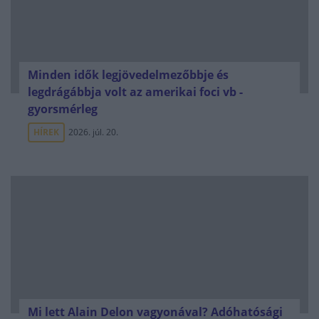
Minden idők legjövedelmezőbbje és
legdrágábbja volt az amerikai foci vb -
gyorsmérleg
HÍREK
2026. júl. 20.
Mi lett Alain Delon vagyonával? Adóhatósági