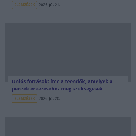
ELEMZÉSEK
2026. júl. 21.
Uniós források: íme a teendők, amelyek a
pénzek érkezéséhez még szükségesek
ELEMZÉSEK
2026. júl. 20.