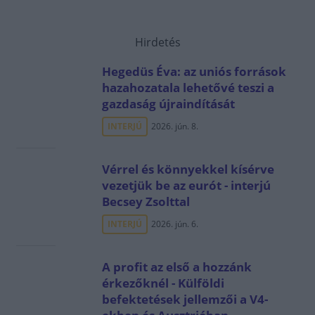
Hirdetés
Hegedüs Éva: az uniós források
hazahozatala lehetővé teszi a
gazdaság újraindítását
INTERJÚ
2026. jún. 8.
Vérrel és könnyekkel kísérve
vezetjük be az eurót - interjú
Becsey Zsolttal
INTERJÚ
2026. jún. 6.
A profit az első a hozzánk
érkezőknél - Külföldi
befektetések jellemzői a V4-