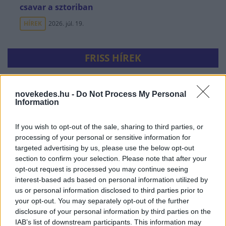
csavar a sztoriban
HÍREK
2026. júl. 19.
FRISS HÍREK
Körkép: így csökkentették a bankok a
novekedes.hu -
Do Not Process My Personal
személyi hitelek kamatait
Information
HÍREK
9 perce
If you wish to opt-out of the sale, sharing to third parties, or
processing of your personal or sensitive information for
targeted advertising by us, please use the below opt-out
section to confirm your selection. Please note that after your
opt-out request is processed you may continue seeing
interest-based ads based on personal information utilized by
us or personal information disclosed to third parties prior to
your opt-out. You may separately opt-out of the further
disclosure of your personal information by third parties on the
IAB’s list of downstream participants. This information may