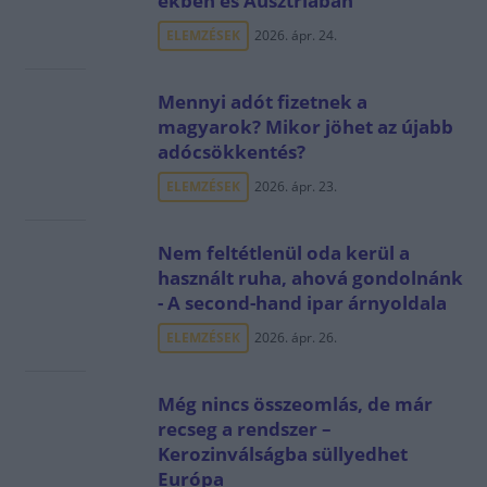
ekben és Ausztriában
ELEMZÉSEK
2026. ápr. 24.
Mennyi adót fizetnek a
magyarok? Mikor jöhet az újabb
adócsökkentés?
ELEMZÉSEK
2026. ápr. 23.
Nem feltétlenül oda kerül a
használt ruha, ahová gondolnánk
- A second-hand ipar árnyoldala
ELEMZÉSEK
2026. ápr. 26.
Még nincs összeomlás, de már
recseg a rendszer –
Kerozinválságba süllyedhet
Európa