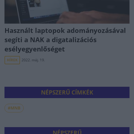
Használt laptopok adományozásával
segíti a NAK a digatalizációs
esélyegyenlőséget
HÍREK
2022. máj. 19.
NÉPSZERŰ CÍMKÉK
#MNB
NÉPSZERŰ