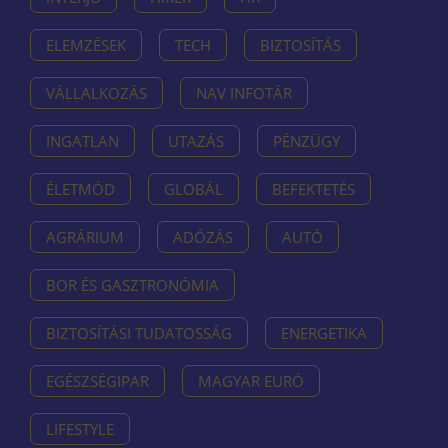
ELEMZÉSEK
TECH
BIZTOSÍTÁS
VÁLLALKOZÁS
NAV INFOTÁR
INGATLAN
UTAZÁS
PÉNZÜGY
ÉLETMÓD
GLOBÁL
BEFEKTETÉS
AGRÁRIUM
ADÓZÁS
AUTÓ
BOR ÉS GASZTRONÓMIA
BIZTOSÍTÁSI TUDATOSSÁG
ENERGETIKA
EGÉSZSÉGIPAR
MAGYAR EURÓ
LIFESTYLE