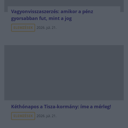
Vagyonvisszaszerzés: amikor a pénz
gyorsabban fut, mint a jog
ELEMZÉSEK
2026. júl. 21.
Kéthónapos a Tisza-kormány: íme a mérleg!
ELEMZÉSEK
2026. júl. 21.