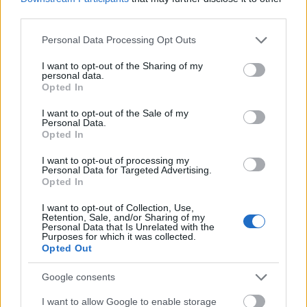
third parties.
HÍREK
33 perce
Please note that this website/app uses one or more Google
Personal Data Processing Opt Outs
services and may gather and store information including but
Az ipar továbbra is gyengélkedik, és ez a
not limited to your visit or usage behaviour. You may click to
I want to opt-out of the Sharing of my
personal data.
grant or deny consent to Google and its third-party tags to
GDP-n is látszik
Opted In
use your data for below specified purposes in below Google
ELEMZÉSEK
5 órája
consent section.
I want to opt-out of the Sale of my
Personal Data.
Opted In
I want to opt-out of processing my
Personal Data for Targeted Advertising.
Opted In
I want to opt-out of Collection, Use,
Retention, Sale, and/or Sharing of my
Personal Data that Is Unrelated with the
Purposes for which it was collected.
Opted Out
HUN-REN: gazdasági és ellátási szempontok
Google consents
nem írhatják felül a nukleáris biztonságot
I want to allow Google to enable storage