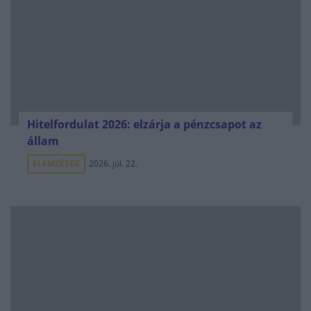
Hitelfordulat 2026: elzárja a pénzcsapot az
állam
ELEMZÉSEK
2026. júl. 22.