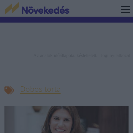
Az adatok időállapota: késleltetett. |
Jogi nyilatkozat
Dobos torta