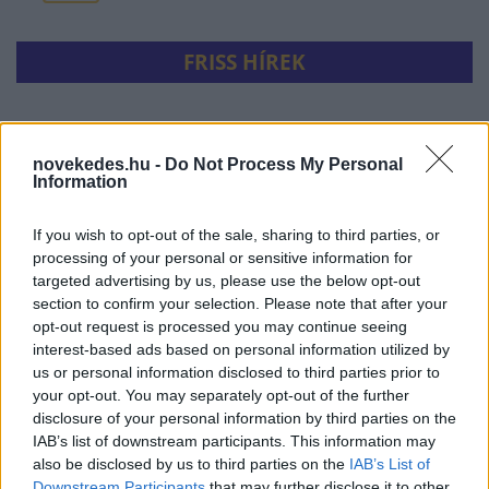
FRISS HÍREK
Lecsaptak az ukránok Belgorodra
novekedes.hu -
Do Not Process My Personal
HÍREK
3 perce
Information
If you wish to opt-out of the sale, sharing to third parties, or
processing of your personal or sensitive information for
targeted advertising by us, please use the below opt-out
section to confirm your selection. Please note that after your
opt-out request is processed you may continue seeing
interest-based ads based on personal information utilized by
us or personal information disclosed to third parties prior to
your opt-out. You may separately opt-out of the further
disclosure of your personal information by third parties on the
Itt a bejelentés: 51 milliárdos fejlesztés indul,
IAB’s list of downstream participants. This information may
megállítanák az ijesztő mértékű
also be disclosed by us to third parties on the
IAB’s List of
vízveszteséget
Downstream Participants
that may further disclose it to other