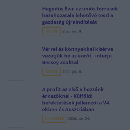
Hegedüs Éva: az uniós források
hazahozatala lehetővé teszi a
gazdaság újraindítását
INTERJÚ
2026. jún. 8.
Vérrel és könnyekkel kísérve
vezetjük be az eurót - interjú
Becsey Zsolttal
INTERJÚ
2026. jún. 6.
A profit az első a hozzánk
érkezőknél - Külföldi
befektetések jellemzői a V4-
ekben és Ausztriában
ELEMZÉSEK
2026. ápr. 24.