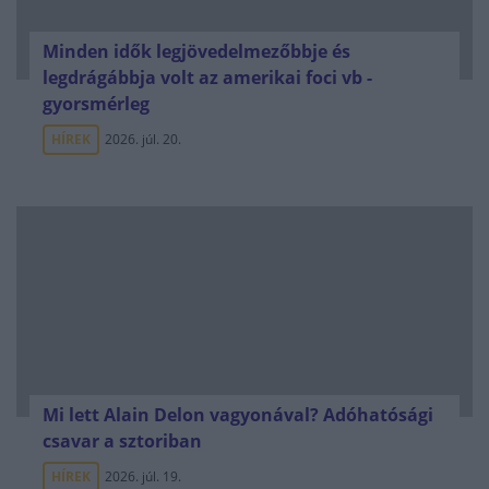
Minden idők legjövedelmezőbbje és
legdrágábbja volt az amerikai foci vb -
gyorsmérleg
HÍREK
2026. júl. 20.
Mi lett Alain Delon vagyonával? Adóhatósági
csavar a sztoriban
HÍREK
2026. júl. 19.