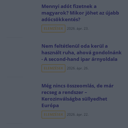
Mennyi adót fizetnek a
magyarok? Mikor jöhet az újabb
adócsökkentés?
ELEMZÉSEK
2026. ápr. 23.
Nem feltétlenül oda kerül a
használt ruha, ahová gondolnánk
- A second-hand ipar árnyoldala
ELEMZÉSEK
2026. ápr. 26.
Még nincs összeomlás, de már
recseg a rendszer –
Kerozinválságba süllyedhet
Európa
ELEMZÉSEK
2026. ápr. 22.