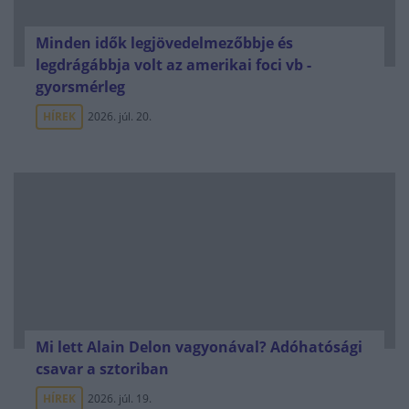
Minden idők legjövedelmezőbbje és
legdrágábbja volt az amerikai foci vb -
gyorsmérleg
HÍREK
2026. júl. 20.
Mi lett Alain Delon vagyonával? Adóhatósági
csavar a sztoriban
HÍREK
2026. júl. 19.