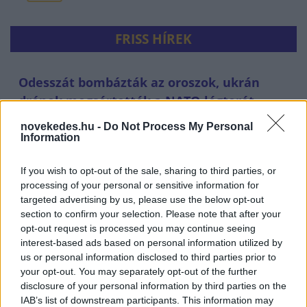
FRISS HÍREK
Odesszát bombázták az oroszok, ukrán
drónok megsértették a NATO-légterét
HÍREK
13 perce
novekedes.hu -
Do Not Process My Personal
Information
If you wish to opt-out of the sale, sharing to third parties, or
processing of your personal or sensitive information for
targeted advertising by us, please use the below opt-out
section to confirm your selection. Please note that after your
opt-out request is processed you may continue seeing
interest-based ads based on personal information utilized by
us or personal information disclosed to third parties prior to
your opt-out. You may separately opt-out of the further
disclosure of your personal information by third parties on the
IAB’s list of downstream participants. This information may