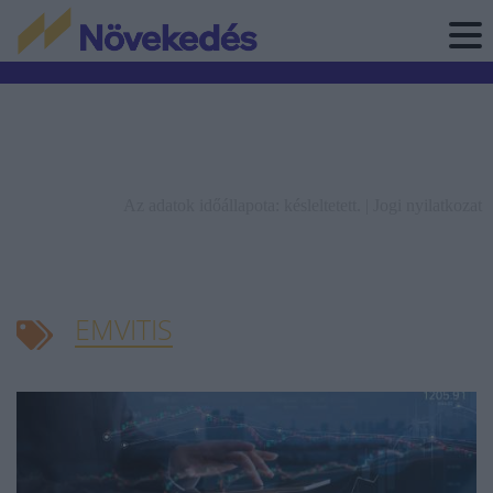
Az adatok időállapota: késleltetett. |
Jogi nyilatkozat
EMVITIS