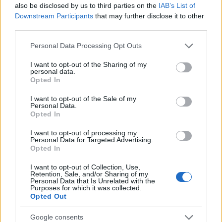
BÉT - a Richter lett a hét győztese
also be disclosed by us to third parties on the
IAB’s List of
Downstream Participants
that may further disclose it to other
HÍREK
22 perce
third parties.
Please note that this website/app uses one or more Google
Personal Data Processing Opt Outs
Heti 500 repülőjárat, ellenőrzések ezrei -
services and may gather and store information including but
not limited to your visit or usage behaviour. You may click to
I want to opt-out of the Sharing of my
veszélyes precedenssé válhat az olasz-
personal data.
grant or deny consent to Google and its third-party tags to
spanyol konfliktus
Opted In
use your data for below specified purposes in below Google
consent section.
HÍREK
egy órája
I want to opt-out of the Sale of my
Personal Data.
Opted In
I want to opt-out of processing my
Personal Data for Targeted Advertising.
Opted In
I want to opt-out of Collection, Use,
Retention, Sale, and/or Sharing of my
Personal Data that Is Unrelated with the
Purposes for which it was collected.
Opted Out
Google consents
Zavartalan nyári időnk lesz 29-35 fokkal,