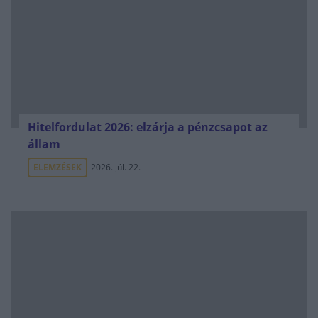
Hitelfordulat 2026: elzárja a pénzcsapot az
állam
ELEMZÉSEK
2026. júl. 22.