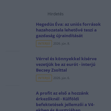
Hirdetés
Hegedüs Éva: az uniós források
hazahozatala lehetővé teszi a
gazdaság újraindítását
INTERJÚ
2026. jún. 8.
Vérrel és könnyekkel kísérve
vezetjük be az eurót - interjú
Becsey Zsolttal
INTERJÚ
2026. jún. 6.
A profit az első a hozzánk
érkezőknél - Külföldi
befektetések jellemzői a V4-
ekben és Ausztriában