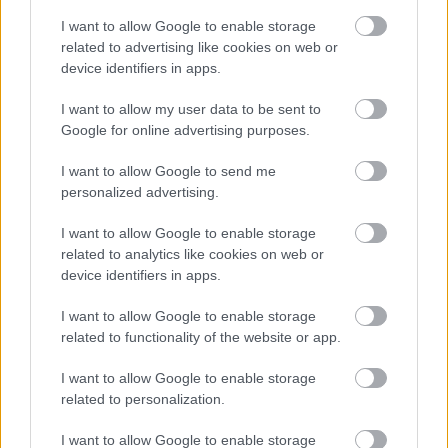
holnap viszont újra 37 fok várható
I want to allow Google to enable storage
related to advertising like cookies on web or
HÍREK
2 órája
device identifiers in apps.
I want to allow my user data to be sent to
Szépségipar és orvosi turizmus: milyen
Google for online advertising purposes.
erős Budapest a plasztikai sebészet
I want to allow Google to send me
térképén?
personalized advertising.
ELEMZÉSEK
3 órája
I want to allow Google to enable storage
related to analytics like cookies on web or
device identifiers in apps.
I want to allow Google to enable storage
related to functionality of the website or app.
I want to allow Google to enable storage
NÉPSZERŰ
related to personalization.
I want to allow Google to enable storage