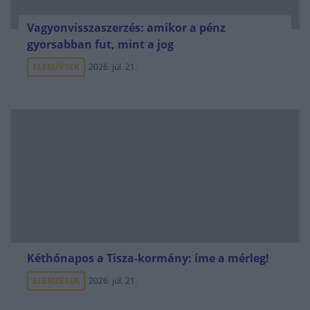
Vagyonvisszaszerzés: amikor a pénz
gyorsabban fut, mint a jog
ELEMZÉSEK
2026. júl. 21.
Kéthónapos a Tisza-kormány: íme a mérleg!
ELEMZÉSEK
2026. júl. 21.