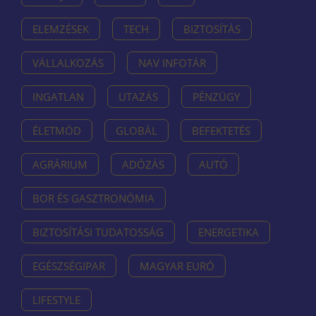
ELEMZÉSEK
TECH
BIZTOSÍTÁS
VÁLLALKOZÁS
NAV INFOTÁR
INGATLAN
UTAZÁS
PÉNZÜGY
ÉLETMÓD
GLOBÁL
BEFEKTETÉS
AGRÁRIUM
ADÓZÁS
AUTÓ
BOR ÉS GASZTRONÓMIA
BIZTOSÍTÁSI TUDATOSSÁG
ENERGETIKA
EGÉSZSÉGIPAR
MAGYAR EURÓ
LIFESTYLE