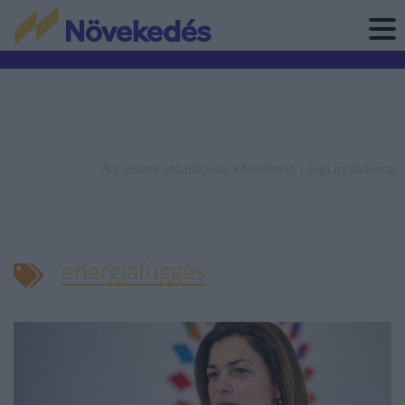
Az adatok időállapota: késleltetett. |
Jogi nyilatkozat
energiafüggés