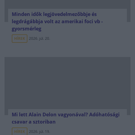
Minden idők legjövedelmezőbbje és
legdrágábbja volt az amerikai foci vb -
gyorsmérleg
HÍREK
2026. júl. 20.
Mi lett Alain Delon vagyonával? Adóhatósági
csavar a sztoriban
HÍREK
2026. júl. 19.