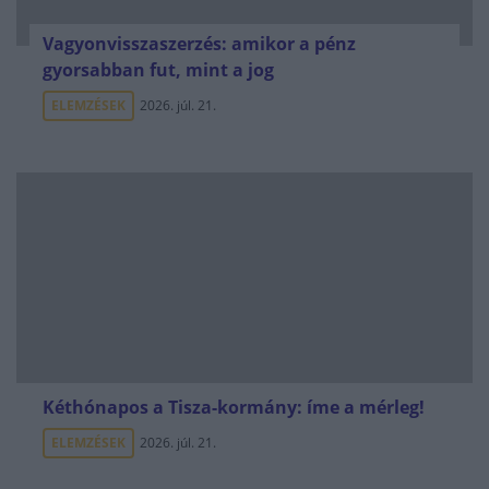
Vagyonvisszaszerzés: amikor a pénz
gyorsabban fut, mint a jog
ELEMZÉSEK
2026. júl. 21.
Kéthónapos a Tisza-kormány: íme a mérleg!
ELEMZÉSEK
2026. júl. 21.