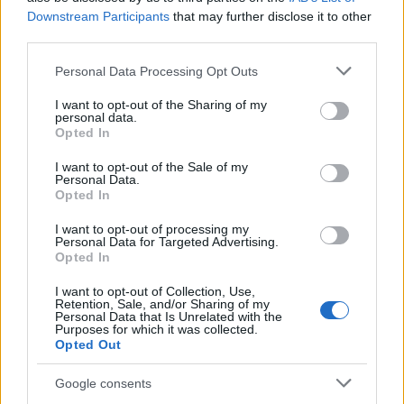
a pénzügyi tróntól!
Downstream Participants
that may further disclose it to other
PÉNZÜGY
3 órája
third parties.
Please note that this website/app uses one or more Google
Personal Data Processing Opt Outs
services and may gather and store information including but
Trump belső köreiben is pánikolnak a
not limited to your visit or usage behaviour. You may click to
I want to opt-out of the Sharing of my
personal data.
fegyverhiány miatt
grant or deny consent to Google and its third-party tags to
Opted In
use your data for below specified purposes in below Google
HÍREK
3 órája
consent section.
I want to opt-out of the Sale of my
Personal Data.
Opted In
I want to opt-out of processing my
Personal Data for Targeted Advertising.
Opted In
I want to opt-out of Collection, Use,
Retention, Sale, and/or Sharing of my
Personal Data that Is Unrelated with the
Purposes for which it was collected.
Opted Out
Digitális nyugta: kiadta az első hardveralapú
Google consents
e-pénztárgép engedélyét a NAV