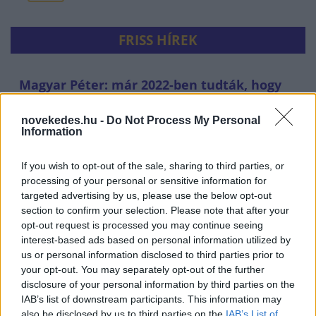
FRISS HÍREK
Magyar Péter: már 2022-ben tudták, hogy
az energiarendszer a végnapjait éli
novekedes.hu -
Do Not Process My Personal
HÍREK
2 órája
Information
If you wish to opt-out of the sale, sharing to third parties, or
processing of your personal or sensitive information for
targeted advertising by us, please use the below opt-out
section to confirm your selection. Please note that after your
opt-out request is processed you may continue seeing
interest-based ads based on personal information utilized by
us or personal information disclosed to third parties prior to
your opt-out. You may separately opt-out of the further
disclosure of your personal information by third parties on the
Csak egy válsággal lehet megfosztani a dollárt
IAB’s list of downstream participants. This information may
also be disclosed by us to third parties on the
IAB’s List of