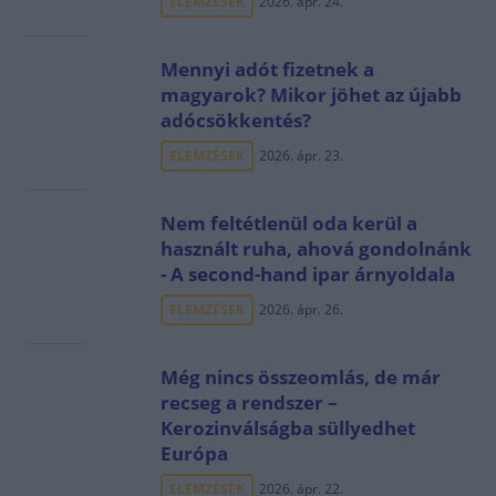
ELEMZÉSEK
2026. ápr. 24.
Mennyi adót fizetnek a
magyarok? Mikor jöhet az újabb
adócsökkentés?
ELEMZÉSEK
2026. ápr. 23.
Nem feltétlenül oda kerül a
használt ruha, ahová gondolnánk
- A second-hand ipar árnyoldala
ELEMZÉSEK
2026. ápr. 26.
Még nincs összeomlás, de már
recseg a rendszer –
Kerozinválságba süllyedhet
Európa
ELEMZÉSEK
2026. ápr. 22.