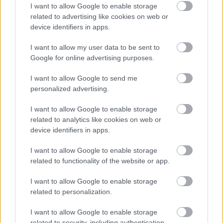
I want to allow Google to enable storage
HÍREK
4 órája
related to advertising like cookies on web or
device identifiers in apps.
Friss ábrán az EU legerősebb és
I want to allow my user data to be sent to
Google for online advertising purposes.
leggyorsabban növekvő gazdaságai: több
mint 10 billió eurót termelnek
I want to allow Google to send me
personalized advertising.
HÍREK
5 órája
I want to allow Google to enable storage
related to analytics like cookies on web or
device identifiers in apps.
I want to allow Google to enable storage
related to functionality of the website or app.
NÉPSZERŰ
I want to allow Google to enable storage
related to personalization.
I want to allow Google to enable storage
related to security, including authentication