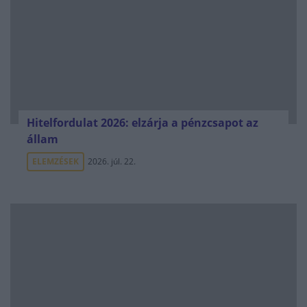
Hitelfordulat 2026: elzárja a pénzcsapot az
állam
ELEMZÉSEK
2026. júl. 22.