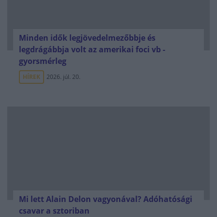
Minden idők legjövedelmezőbbje és
legdrágábbja volt az amerikai foci vb -
gyorsmérleg
HÍREK
2026. júl. 20.
Mi lett Alain Delon vagyonával? Adóhatósági
csavar a sztoriban