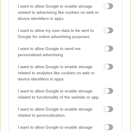
I want to allow Google to enable storage
Kíméletlenül visszavágtak az ukránok Kijev
related to advertising like cookies on web or
rakétázása miatt
device identifiers in apps.
HÍREK
11 órája
I want to allow my user data to be sent to
Google for online advertising purposes.
Bizarr baleset történt a budapesti metrón
I want to allow Google to send me
personalized advertising.
HÍREK
13 órája
I want to allow Google to enable storage
related to analytics like cookies on web or
device identifiers in apps.
I want to allow Google to enable storage
related to functionality of the website or app.
I want to allow Google to enable storage
NÉPSZERŰ
related to personalization.
I want to allow Google to enable storage