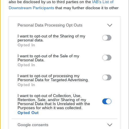
also be disclosed by us to third parties on the
IAB’s List of
Vízhiány mellett erdőtűz sújtja a Garda-tavat:
Downstream Participants
that may further disclose it to other
kétszáz embert menekítettek ki
third parties.
HÍREK
8 órája
Please note that this website/app uses one or more Google
Personal Data Processing Opt Outs
services and may gather and store information including but
not limited to your visit or usage behaviour. You may click to
I want to opt-out of the Sharing of my
Olcsóbbak lettek a balatoni új ingatlanok,
personal data.
grant or deny consent to Google and its third-party tags to
Opted In
Borsodban megmagyarázhatatlan a
use your data for below specified purposes in below Google
consent section.
drágulás
I want to opt-out of the Sale of my
Personal Data.
Opted In
HÍREK
10 órája
I want to opt-out of processing my
Personal Data for Targeted Advertising.
Opted In
I want to opt-out of Collection, Use,
Retention, Sale, and/or Sharing of my
Personal Data that Is Unrelated with the
Purposes for which it was collected.
Opted Out
Google consents