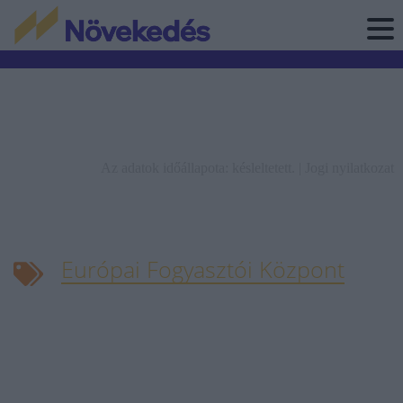
Az adatok időállapota: késleltetett. |
Jogi nyilatkozat
Európai Fogyasztói Központ