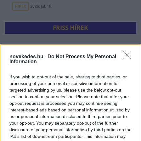
HÍREK
2026. júl. 19.
FRISS HÍREK
Azonosítatlan drón robbant fel a Transz-
Balkán gázvezeték közelében Bulgáriában
novekedes.hu -
Do Not Process My Personal
Information
HÍREK
8 órája
If you wish to opt-out of the sale, sharing to third parties, or
processing of your personal or sensitive information for
targeted advertising by us, please use the below opt-out
section to confirm your selection. Please note that after your
opt-out request is processed you may continue seeing
interest-based ads based on personal information utilized by
us or personal information disclosed to third parties prior to
your opt-out. You may separately opt-out of the further
disclosure of your personal information by third parties on the
IAB’s list of downstream participants. This information may