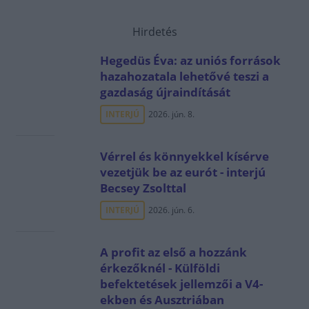
Hirdetés
Hegedüs Éva: az uniós források
hazahozatala lehetővé teszi a
gazdaság újraindítását
INTERJÚ
2026. jún. 8.
Vérrel és könnyekkel kísérve
vezetjük be az eurót - interjú
Becsey Zsolttal
INTERJÚ
2026. jún. 6.
A profit az első a hozzánk
érkezőknél - Külföldi
befektetések jellemzői a V4-
ekben és Ausztriában