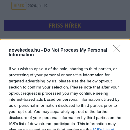
HÍREK
2026. júl. 19.
FRISS HÍREK
Elérkezett a fordulópont:megállt a Duna
novekedes.hu -
Do Not Process My Personal
apadása, hétvégére javulás várható
Information
HÍREK
egy órája
If you wish to opt-out of the sale, sharing to third parties, or
processing of your personal or sensitive information for
targeted advertising by us, please use the below opt-out
section to confirm your selection. Please note that after your
opt-out request is processed you may continue seeing
interest-based ads based on personal information utilized by
us or personal information disclosed to third parties prior to
your opt-out. You may separately opt-out of the further
disclosure of your personal information by third parties on the
IAB’s list of downstream participants. This information may
also be disclosed by us to third parties on the
IAB’s List of