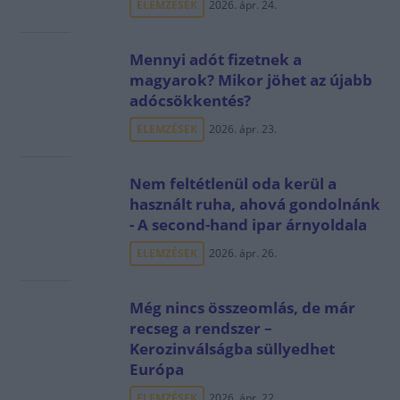
ELEMZÉSEK
2026. ápr. 24.
Mennyi adót fizetnek a
magyarok? Mikor jöhet az újabb
adócsökkentés?
ELEMZÉSEK
2026. ápr. 23.
Nem feltétlenül oda kerül a
használt ruha, ahová gondolnánk
- A second-hand ipar árnyoldala
ELEMZÉSEK
2026. ápr. 26.
Még nincs összeomlás, de már
recseg a rendszer –
Kerozinválságba süllyedhet
Európa
ELEMZÉSEK
2026. ápr. 22.