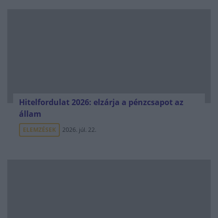
Hitelfordulat 2026: elzárja a pénzcsapot az
állam
ELEMZÉSEK
2026. júl. 22.