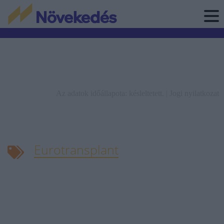
Az adatok időállapota: késleltetett. |
Jogi nyilatkozat
Eurotransplant