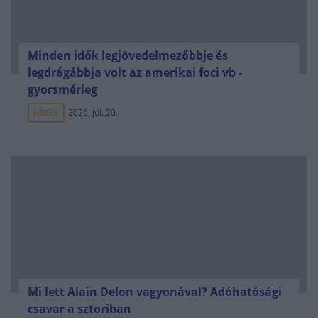
Minden idők legjövedelmezőbbje és
legdrágábbja volt az amerikai foci vb -
gyorsmérleg
HÍREK
2026. júl. 20.
Mi lett Alain Delon vagyonával? Adóhatósági
csavar a sztoriban