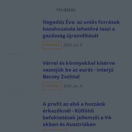
Hirdetés
Hegedüs Éva: az uniós források
hazahozatala lehetővé teszi a
gazdaság újraindítását
INTERJÚ
2026. jún. 8.
Vérrel és könnyekkel kísérve
vezetjük be az eurót - interjú
Becsey Zsolttal
INTERJÚ
2026. jún. 6.
A profit az első a hozzánk
érkezőknél - Külföldi
befektetések jellemzői a V4-
ekben és Ausztriában