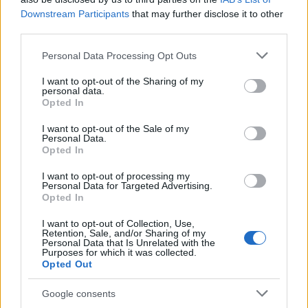
Tarol a hőhullám Svájcban is, 80 éves
Downstream Participants
that may further disclose it to other
melegrekord dőlt meg
third parties.
ELEMZÉSEK
egy órája
Please note that this website/app uses one or more Google
Personal Data Processing Opt Outs
services and may gather and store information including but
not limited to your visit or usage behaviour. You may click to
I want to opt-out of the Sharing of my
personal data.
Nőtt az ipar, de gyengén muzsikált a
grant or deny consent to Google and its third-party tags to
Opted In
use your data for below specified purposes in below Google
kiskereskedelem a második negyedévben
consent section.
I want to opt-out of the Sale of my
ELEMZÉSEK
Personal Data.
egy órája
Opted In
I want to opt-out of processing my
Personal Data for Targeted Advertising.
Opted In
I want to opt-out of Collection, Use,
Retention, Sale, and/or Sharing of my
Personal Data that Is Unrelated with the
Purposes for which it was collected.
Opted Out
Google consents
A bankok is kiveszik a részüket az önkéntes