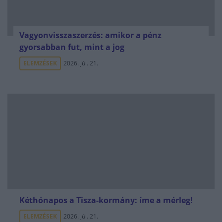
Vagyonvisszaszerzés: amikor a pénz
gyorsabban fut, mint a jog
ELEMZÉSEK
2026. júl. 21.
Kéthónapos a Tisza-kormány: íme a mérleg!
ELEMZÉSEK
2026. júl. 21.