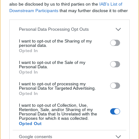
also be disclosed by us to third parties on the
IAB’s List of
Utalvány formájában, novemberben érkezik
Downstream Participants
that may further disclose it to other
third parties.
az iskolakezdési támogatás második fele
Please note that this website/app uses one or more Google
HÍREK
3 órája
Personal Data Processing Opt Outs
services and may gather and store information including but
not limited to your visit or usage behaviour. You may click to
I want to opt-out of the Sharing of my
personal data.
grant or deny consent to Google and its third-party tags to
Opted In
Orosz olajfinomítókra csaptak le az
use your data for below specified purposes in below Google
ukránok, nem késett a válasz
consent section.
I want to opt-out of the Sale of my
Personal Data.
HÍREK
3 órája
Opted In
I want to opt-out of processing my
Personal Data for Targeted Advertising.
Opted In
I want to opt-out of Collection, Use,
Retention, Sale, and/or Sharing of my
Personal Data that Is Unrelated with the
Purposes for which it was collected.
Opted Out
Google consents