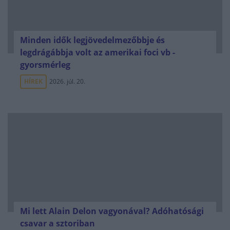
Minden idők legjövedelmezőbbje és
legdrágábbja volt az amerikai foci vb -
gyorsmérleg
HÍREK
2026. júl. 20.
Mi lett Alain Delon vagyonával? Adóhatósági
csavar a sztoriban