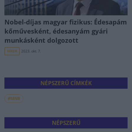
Nobel-díjas magyar fizikus: Édesapám
kőművesként, édesanyám gyári
munkásként dolgozott
HÍREK
2023. okt. 7.
NÉPSZERŰ CÍMKÉK
#MNB
NÉPSZERŰ