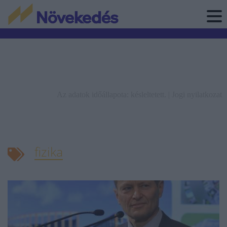
Az adatok időállapota: késleltetett. |
Jogi nyilatkozat
fizika