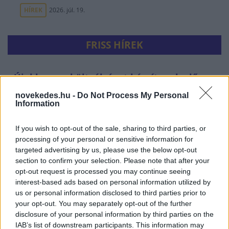
HÍREK
2026. júl. 19.
FRISS HÍREK
Újabb menekültválságot készítenek elő -
tömeges határsértésre buzdító üzenetek
novekedes.hu -
Do Not Process My Personal
miatt nyomoznak a spanyolok
Information
HÍREK
2 órája
If you wish to opt-out of the sale, sharing to third parties, or
processing of your personal or sensitive information for
targeted advertising by us, please use the below opt-out
section to confirm your selection. Please note that after your
opt-out request is processed you may continue seeing
interest-based ads based on personal information utilized by
us or personal information disclosed to third parties prior to
your opt-out. You may separately opt-out of the further
disclosure of your personal information by third parties on the
IAB’s list of downstream participants. This information may