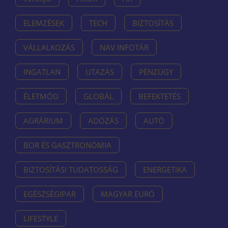
ELEMZÉSEK
TECH
BIZTOSÍTÁS
VÁLLALKOZÁS
NAV INFOTÁR
INGATLAN
UTAZÁS
PÉNZÜGY
ÉLETMÓD
GLOBÁL
BEFEKTETÉS
AGRÁRIUM
ADÓZÁS
AUTÓ
BOR ÉS GASZTRONÓMIA
BIZTOSÍTÁSI TUDATOSSÁG
ENERGETIKA
EGÉSZSÉGIPAR
MAGYAR EURÓ
LIFESTYLE