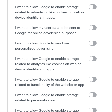
Magyar Péter: már 2022-ben tudták, hogy az
I want to allow Google to enable storage
energiarendszer a végnapjait éli
related to advertising like cookies on web or
device identifiers in apps.
HÍREK
6 órája
I want to allow my user data to be sent to
Google for online advertising purposes.
Csak egy válsággal lehet megfosztani a
I want to allow Google to send me
dollárt a pénzügyi tróntól!
personalized advertising.
PÉNZÜGY
7 órája
I want to allow Google to enable storage
related to analytics like cookies on web or
device identifiers in apps.
I want to allow Google to enable storage
related to functionality of the website or app.
I want to allow Google to enable storage
NÉPSZERŰ
related to personalization.
I want to allow Google to enable storage