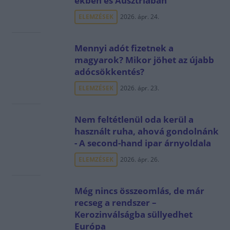
ekben és Ausztriában
ELEMZÉSEK
2026. ápr. 24.
Mennyi adót fizetnek a
magyarok? Mikor jöhet az újabb
adócsökkentés?
ELEMZÉSEK
2026. ápr. 23.
Nem feltétlenül oda kerül a
használt ruha, ahová gondolnánk
- A second-hand ipar árnyoldala
ELEMZÉSEK
2026. ápr. 26.
Még nincs összeomlás, de már
recseg a rendszer –
Kerozinválságba süllyedhet
Európa