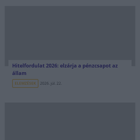
Hitelfordulat 2026: elzárja a pénzcsapot az
állam
ELEMZÉSEK
2026. júl. 22.