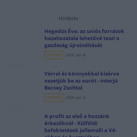
Hirdetés
Hegedüs Éva: az uniós források
hazahozatala lehetővé teszi a
gazdaság újraindítását
INTERJÚ
2026. jún. 8.
Vérrel és könnyekkel kísérve
vezetjük be az eurót - interjú
Becsey Zsolttal
INTERJÚ
2026. jún. 6.
A profit az első a hozzánk
érkezőknél - Külföldi
befektetések jellemzői a V4-