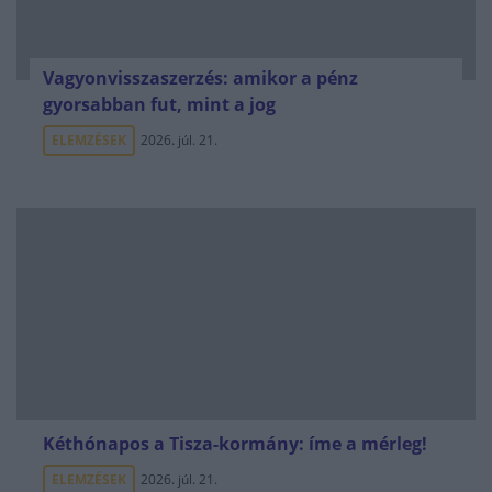
Vagyonvisszaszerzés: amikor a pénz
gyorsabban fut, mint a jog
ELEMZÉSEK
2026. júl. 21.
Kéthónapos a Tisza-kormány: íme a mérleg!
ELEMZÉSEK
2026. júl. 21.