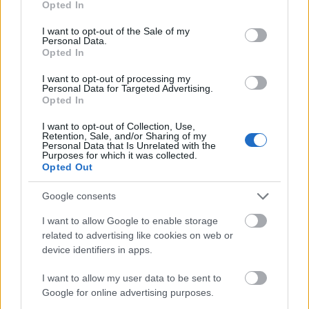
Opted In
use your data for below specified purposes in below Google
consent section.
I want to opt-out of the Sale of my
Personal Data.
Opted In
I want to opt-out of processing my
Personal Data for Targeted Advertising.
Opted In
Amerikai rakétákat is zsákmányolt az
előrenyomuló orosz hadsereg
I want to opt-out of Collection, Use,
Retention, Sale, and/or Sharing of my
Personal Data that Is Unrelated with the
HÍREK
2 órája
Purposes for which it was collected.
Opted Out
Google consents
Tetőzik a hőség: ma ismét 40 fok felett lesz
a hőmérséklet, délutántól érkezik az eső
I want to allow Google to enable storage
related to advertising like cookies on web or
HÍREK
3 órája
device identifiers in apps.
I want to allow my user data to be sent to
Google for online advertising purposes.