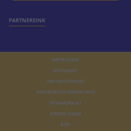
PARTNEREINK
IMPRESSZUM
KAPCSOLAT
JOGI NYILATKOZAT
ADATKEZELÉSI TÁJÉKOZTATÓ
MÉDIAAJÁNLAT
SZERZŐI JOGOK
ÁSZF