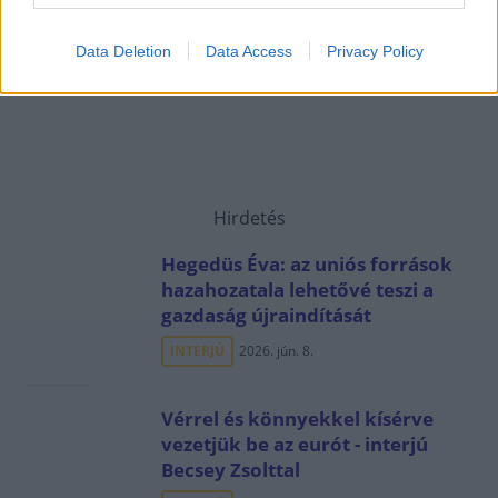
Data Deletion
Data Access
Privacy Policy
Hirdetés
Hegedüs Éva: az uniós források
hazahozatala lehetővé teszi a
gazdaság újraindítását
INTERJÚ
2026. jún. 8.
Vérrel és könnyekkel kísérve
vezetjük be az eurót - interjú
Becsey Zsolttal