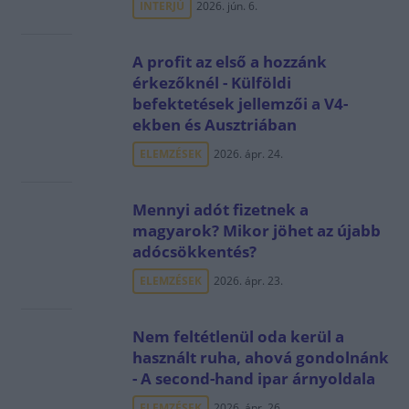
INTERJÚ
2026. jún. 6.
A profit az első a hozzánk
érkezőknél - Külföldi
befektetések jellemzői a V4-
ekben és Ausztriában
ELEMZÉSEK
2026. ápr. 24.
Mennyi adót fizetnek a
magyarok? Mikor jöhet az újabb
adócsökkentés?
ELEMZÉSEK
2026. ápr. 23.
Nem feltétlenül oda kerül a
használt ruha, ahová gondolnánk
- A second-hand ipar árnyoldala
ELEMZÉSEK
2026. ápr. 26.