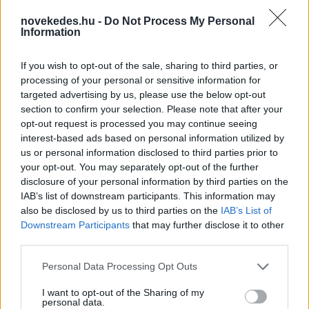
novekedes.hu -
Do Not Process My Personal
Information
If you wish to opt-out of the sale, sharing to third parties, or
processing of your personal or sensitive information for
targeted advertising by us, please use the below opt-out
Itt az új megállapodás, Irán veheti át a teljes
section to confirm your selection. Please note that after your
Hormuzi-szoros ellenőrzését
opt-out request is processed you may continue seeing
interest-based ads based on personal information utilized by
HÍREK
37 perce
us or personal information disclosed to third parties prior to
your opt-out. You may separately opt-out of the further
disclosure of your personal information by third parties on the
Robbanószerrel felszerelt drónt fogtak el a
IAB’s list of downstream participants. This information may
lipcsei reptéren, orosz szálat feltételeznek
also be disclosed by us to third parties on the
IAB’s List of
Downstream Participants
that may further disclose it to other
a háttérben
third parties.
HÍREK
egy órája
Please note that this website/app uses one or more Google
Personal Data Processing Opt Outs
services and may gather and store information including but
not limited to your visit or usage behaviour. You may click to
I want to opt-out of the Sharing of my
personal data.
grant or deny consent to Google and its third-party tags to