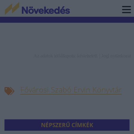
Az adatok időállapota: késleltetett. |
Jogi nyilatkozat
Fővárosi Szabó Ervin Könyvtár
NÉPSZERŰ CÍMKÉK