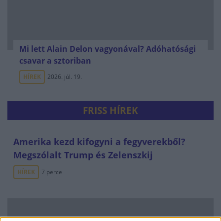
Mi lett Alain Delon vagyonával? Adóhatósági
csavar a sztoriban
HÍREK
2026. júl. 19.
FRISS HÍREK
Amerika kezd kifogyni a fegyverekből?
Megszólalt Trump és Zelenszkij
HÍREK
7 perce