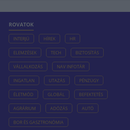
ROVATOK
INTERJÚ
HÍREK
HR
ELEMZÉSEK
TECH
BIZTOSÍTÁS
VÁLLALKOZÁS
NAV INFOTÁR
INGATLAN
UTAZÁS
PÉNZÜGY
ÉLETMÓD
GLOBÁL
BEFEKTETÉS
AGRÁRIUM
ADÓZÁS
AUTÓ
BOR ÉS GASZTRONÓMIA