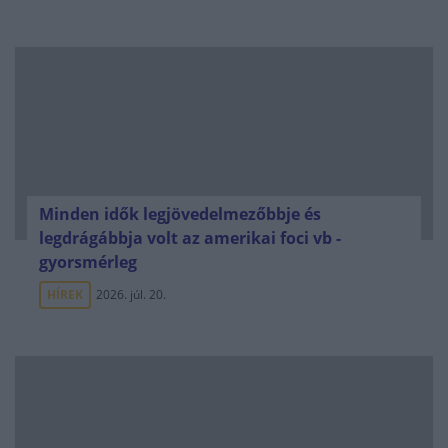
Minden idők legjövedelmezőbbje és
legdrágábbja volt az amerikai foci vb -
gyorsmérleg
HÍREK
2026. júl. 20.