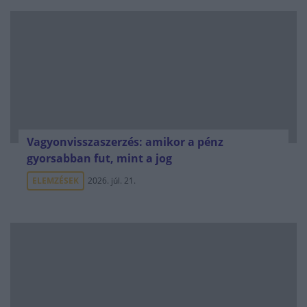
Vagyonvisszaszerzés: amikor a pénz
gyorsabban fut, mint a jog
ELEMZÉSEK
2026. júl. 21.