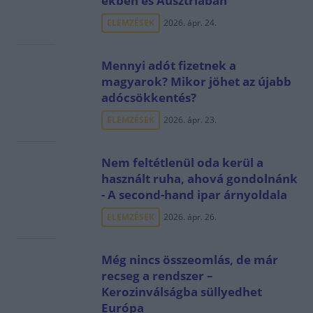
ekben és Ausztriában
ELEMZÉSEK
2026. ápr. 24.
Mennyi adót fizetnek a
magyarok? Mikor jöhet az újabb
adócsökkentés?
ELEMZÉSEK
2026. ápr. 23.
Nem feltétlenül oda kerül a
használt ruha, ahová gondolnánk
- A second-hand ipar árnyoldala
ELEMZÉSEK
2026. ápr. 26.
Még nincs összeomlás, de már
recseg a rendszer –
Kerozinválságba süllyedhet
Európa