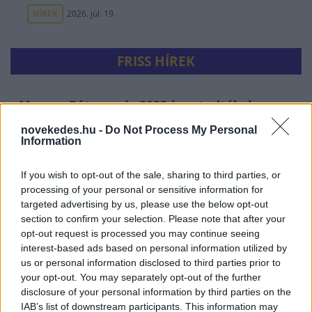
HÍREK
2026. júl. 19.
FRISS HÍREK
Magyar Péter: már 2022-ben tudták, hogy
az energiarendszer a végnapjait éli
novekedes.hu -
Do Not Process My Personal
Information
HÍREK
3 órája
If you wish to opt-out of the sale, sharing to third parties, or
processing of your personal or sensitive information for
targeted advertising by us, please use the below opt-out
section to confirm your selection. Please note that after your
opt-out request is processed you may continue seeing
interest-based ads based on personal information utilized by
us or personal information disclosed to third parties prior to
your opt-out. You may separately opt-out of the further
disclosure of your personal information by third parties on the
IAB’s list of downstream participants. This information may