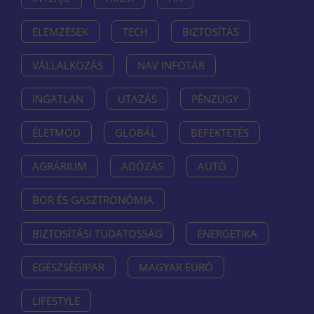
ELEMZÉSEK
TECH
BIZTOSÍTÁS
VÁLLALKOZÁS
NAV INFOTÁR
INGATLAN
UTAZÁS
PÉNZÜGY
ÉLETMÓD
GLOBÁL
BEFEKTETÉS
AGRÁRIUM
ADÓZÁS
AUTÓ
BOR ÉS GASZTRONÓMIA
BIZTOSÍTÁSI TUDATOSSÁG
ENERGETIKA
EGÉSZSÉGIPAR
MAGYAR EURÓ
LIFESTYLE