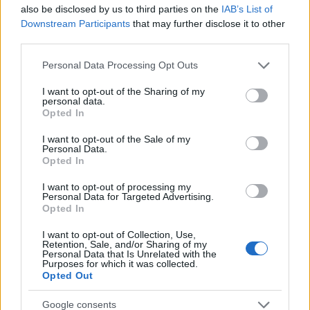
Csak egy válsággal lehet megfosztani a dollárt
also be disclosed by us to third parties on the
IAB’s List of
a pénzügyi tróntól!
Downstream Participants
that may further disclose it to other
third parties.
PÉNZÜGY
3 órája
Please note that this website/app uses one or more Google
Personal Data Processing Opt Outs
services and may gather and store information including but
not limited to your visit or usage behaviour. You may click to
I want to opt-out of the Sharing of my
Trump belső köreiben is pánikolnak a
personal data.
grant or deny consent to Google and its third-party tags to
Opted In
fegyverhiány miatt
use your data for below specified purposes in below Google
consent section.
I want to opt-out of the Sale of my
HÍREK
4 órája
Personal Data.
Opted In
I want to opt-out of processing my
Personal Data for Targeted Advertising.
Opted In
I want to opt-out of Collection, Use,
Retention, Sale, and/or Sharing of my
Personal Data that Is Unrelated with the
Purposes for which it was collected.
Opted Out
Google consents
Digitális nyugta: kiadta az első hardveralapú