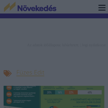
Az adatok időállapota: késleltetett. |
Jogi nyilatkozat
Füzes Edit