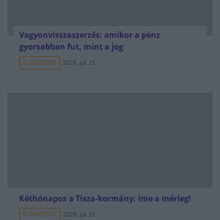
Vagyonvisszaszerzés: amikor a pénz
gyorsabban fut, mint a jog
ELEMZÉSEK
2026. júl. 21.
Kéthónapos a Tisza-kormány: íme a mérleg!
ELEMZÉSEK
2026. júl. 21.