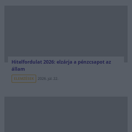
Hitelfordulat 2026: elzárja a pénzcsapot az
állam
ELEMZÉSEK
2026. júl. 22.