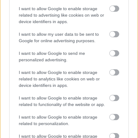
e-pénztárgép engedélyét a NAV
I want to allow Google to enable storage
related to advertising like cookies on web or
HÍREK
5 órája
device identifiers in apps.
I want to allow my user data to be sent to
Friss ábrán az EU legerősebb és
Google for online advertising purposes.
leggyorsabban növekvő gazdaságai: több
I want to allow Google to send me
mint 10 billió eurót termelnek
personalized advertising.
HÍREK
6 órája
I want to allow Google to enable storage
related to analytics like cookies on web or
device identifiers in apps.
I want to allow Google to enable storage
related to functionality of the website or app.
I want to allow Google to enable storage
NÉPSZERŰ
related to personalization.
I want to allow Google to enable storage