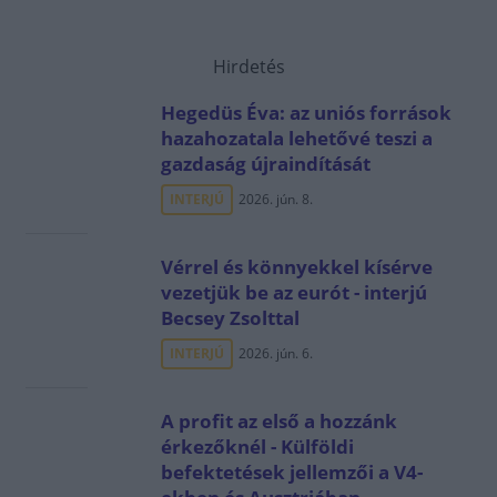
Hirdetés
Hegedüs Éva: az uniós források
hazahozatala lehetővé teszi a
gazdaság újraindítását
INTERJÚ
2026. jún. 8.
Vérrel és könnyekkel kísérve
vezetjük be az eurót - interjú
Becsey Zsolttal
INTERJÚ
2026. jún. 6.
A profit az első a hozzánk
érkezőknél - Külföldi
befektetések jellemzői a V4-