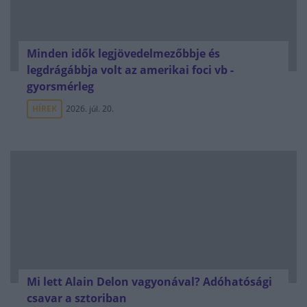
Minden idők legjövedelmezőbbje és
legdrágábbja volt az amerikai foci vb -
gyorsmérleg
HÍREK
2026. júl. 20.
Mi lett Alain Delon vagyonával? Adóhatósági
csavar a sztoriban