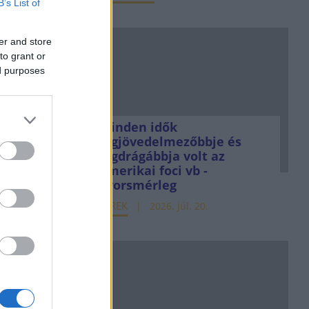
B’s List of
er and store
to grant or
ed purposes
Minden idők
legjövedelmezőbbje és
legdrágábbja volt az
amerikai foci vb -
gyorsmérleg
HÍREK
2026. júl. 20.