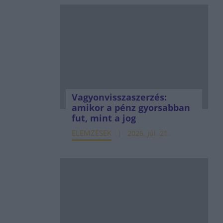
Vagyonvisszaszerzés:
amikor a pénz gyorsabban
fut, mint a jog
ELEMZÉSEK
2026. júl. 21.