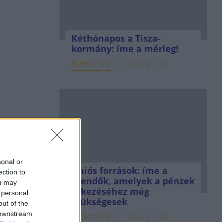
Kéthónapos a Tisza-
kormány: íme a mérleg!
ELEMZÉSEK
2026. júl. 21.
sonal or
Uniós források: íme a
ection to
teendők, amelyek a pénzek
ou may
érkezéséhez még
 personal
szükségesek
out of the
 downstream
ELEMZÉSEK
2026. júl. 20.