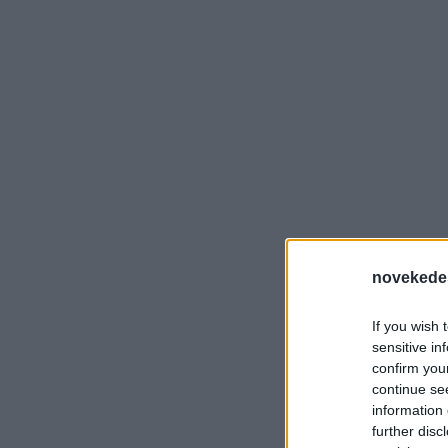
novekede
If you wish 
sensitive in
confirm you
continue se
information 
further disc