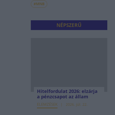
#MNB
NÉPSZERŰ
Hitelfordulat 2026: elzárja
a pénzcsapot az állam
ELEMZÉSEK
2026. júl. 22.