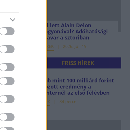
Mi lett Alain Delon
vagyonával? Adóhatósági
csavar a sztoriban
HÍREK
2026. júl. 19.
FRISS HÍREK
Több mint 100 milliárd forint
adózott eredmény a
Richternél az első félévben
HÍREK
34 perce