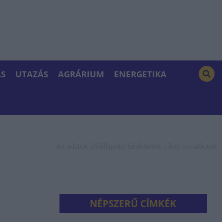
S
UTAZÁS
AGRÁRIUM
ENERGETIKA
Az adatok időállapota: késleltetett. |
Jogi nyilatkozat
NÉPSZERŰ CÍMKÉK