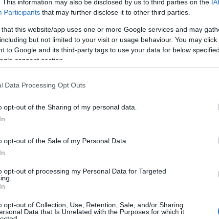
. This information may also be disclosed by us to third parties on the
IA
Participants
that may further disclose it to other third parties.
 that this website/app uses one or more Google services and may gath
including but not limited to your visit or usage behaviour. You may click 
 to Google and its third-party tags to use your data for below specifi
ogle consent section.
l Data Processing Opt Outs
o opt-out of the Sharing of my personal data.
In
o opt-out of the Sale of my Personal Data.
In
to opt-out of processing my Personal Data for Targeted
ing.
In
o opt-out of Collection, Use, Retention, Sale, and/or Sharing
ersonal Data that Is Unrelated with the Purposes for which it
lected.