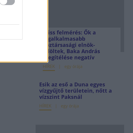
Friss felmérés: Ők a
legalkalmasabb
köztársasági elnök-
jelöltek, Baka András
megítélése negatív
HÍREK
egy órája
Esik az eső a Duna egyes
vízgyűjtő területein, nőtt a
vízszint Paksnál
HÍREK
egy órája