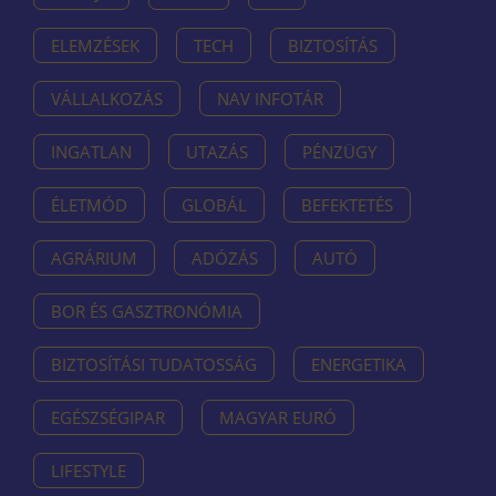
ELEMZÉSEK
TECH
BIZTOSÍTÁS
VÁLLALKOZÁS
NAV INFOTÁR
INGATLAN
UTAZÁS
PÉNZÜGY
ÉLETMÓD
GLOBÁL
BEFEKTETÉS
AGRÁRIUM
ADÓZÁS
AUTÓ
BOR ÉS GASZTRONÓMIA
BIZTOSÍTÁSI TUDATOSSÁG
ENERGETIKA
EGÉSZSÉGIPAR
MAGYAR EURÓ
LIFESTYLE