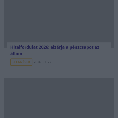
Hitelfordulat 2026: elzárja a pénzcsapot az
állam
ELEMZÉSEK
2026. júl. 22.