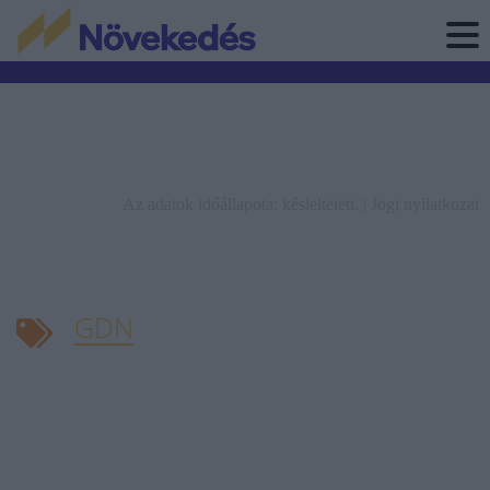
Az adatok időállapota: késleltetett. |
Jogi nyilatkozat
GDN