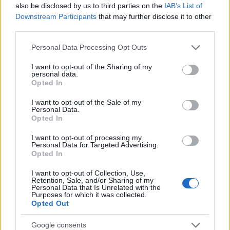
A vártnál sokkal jobb eredményeket közölt a
also be disclosed by us to third parties on the
IAB’s List of
Mol
Downstream Participants
that may further disclose it to other
third parties.
HÍREK
20 perce
Please note that this website/app uses one or more Google
Personal Data Processing Opt Outs
services and may gather and store information including but
not limited to your visit or usage behaviour. You may click to
I want to opt-out of the Sharing of my
Napfogyatkozás lázában ég Spanyolország:
personal data.
grant or deny consent to Google and its third-party tags to
dübörög a turizmus, meglódultak az árak
Opted In
use your data for below specified purposes in below Google
consent section.
HÍREK
38 perce
I want to opt-out of the Sale of my
Personal Data.
Opted In
I want to opt-out of processing my
Personal Data for Targeted Advertising.
Opted In
I want to opt-out of Collection, Use,
Retention, Sale, and/or Sharing of my
Personal Data that Is Unrelated with the
Purposes for which it was collected.
Opted Out
Google consents
Térképen, ahogy hajnalban elérte