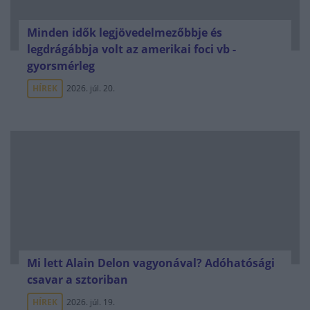
Minden idők legjövedelmezőbbje és
legdrágábbja volt az amerikai foci vb -
gyorsmérleg
HÍREK
2026. júl. 20.
Mi lett Alain Delon vagyonával? Adóhatósági
csavar a sztoriban
HÍREK
2026. júl. 19.