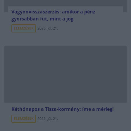
Vagyonvisszaszerzés: amikor a pénz
gyorsabban fut, mint a jog
ELEMZÉSEK
2026. júl. 21.
Kéthónapos a Tisza-kormány: íme a mérleg!
ELEMZÉSEK
2026. júl. 21.