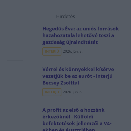
Hirdetés
Hegedüs Éva: az uniós források
hazahozatala lehetővé teszi a
gazdaság újraindítását
INTERJÚ
2026. jún. 8.
Vérrel és könnyekkel kísérve
vezetjük be az eurót - interjú
Becsey Zsolttal
INTERJÚ
2026. jún. 6.
A profit az első a hozzánk
érkezőknél - Külföldi
befektetések jellemzői a V4-
ekben és Ausztriában