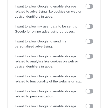
Magyarország határát a hidegfront
I want to allow Google to enable storage
related to advertising like cookies on web or
HÍREK
egy órája
device identifiers in apps.
I want to allow my user data to be sent to
Újabb menekültválságot készítenek elő -
Google for online advertising purposes.
tömeges határsértésre buzdító üzenetek
I want to allow Google to send me
miatt nyomoznak a spanyolok
personalized advertising.
HÍREK
8 órája
I want to allow Google to enable storage
related to analytics like cookies on web or
device identifiers in apps.
I want to allow Google to enable storage
related to functionality of the website or app.
I want to allow Google to enable storage
NÉPSZERŰ
related to personalization.
I want to allow Google to enable storage