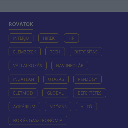
ROVATOK
INTERJÚ
HÍREK
HR
ELEMZÉSEK
TECH
BIZTOSÍTÁS
VÁLLALKOZÁS
NAV INFOTÁR
INGATLAN
UTAZÁS
PÉNZÜGY
ÉLETMÓD
GLOBÁL
BEFEKTETÉS
AGRÁRIUM
ADÓZÁS
AUTÓ
BOR ÉS GASZTRONÓMIA