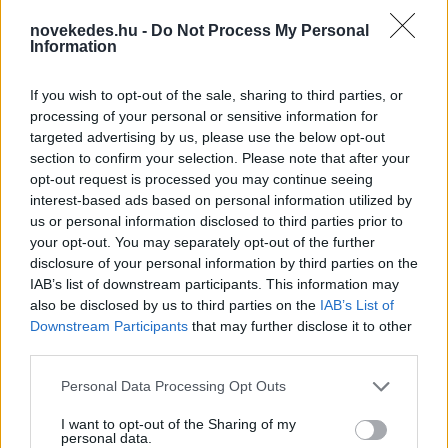
novekedes.hu -
Do Not Process My Personal
Information
If you wish to opt-out of the sale, sharing to third parties, or
processing of your personal or sensitive information for
targeted advertising by us, please use the below opt-out
Szépségipar és orvosi turizmus: milyen erős
section to confirm your selection. Please note that after your
Budapest a plasztikai sebészet térképén?
opt-out request is processed you may continue seeing
interest-based ads based on personal information utilized by
ELEMZÉSEK
egy órája
us or personal information disclosed to third parties prior to
your opt-out. You may separately opt-out of the further
disclosure of your personal information by third parties on the
Azonosítatlan drón robbant fel a Transz-
IAB’s list of downstream participants. This information may
Balkán gázvezeték közelében Bulgáriában
also be disclosed by us to third parties on the
IAB’s List of
Downstream Participants
that may further disclose it to other
HÍREK
9 órája
third parties.
Please note that this website/app uses one or more Google
Personal Data Processing Opt Outs
services and may gather and store information including but
not limited to your visit or usage behaviour. You may click to
I want to opt-out of the Sharing of my
personal data.
grant or deny consent to Google and its third-party tags to