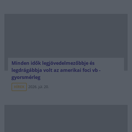
Minden idők legjövedelmezőbbje és
legdrágábbja volt az amerikai foci vb -
gyorsmérleg
HÍREK
2026. júl. 20.