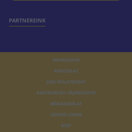
PARTNEREINK
IMPRESSZUM
KAPCSOLAT
JOGI NYILATKOZAT
ADATKEZELÉSI TÁJÉKOZTATÓ
MÉDIAAJÁNLAT
SZERZŐI JOGOK
ÁSZF