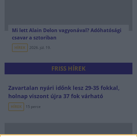
Mi lett Alain Delon vagyonával? Adóhatósági
csavar a sztoriban
HÍREK
2026. júl. 19.
FRISS HÍREK
Zavartalan nyári időnk lesz 29-35 fokkal,
holnap viszont újra 37 fok várható
HÍREK
15 perce