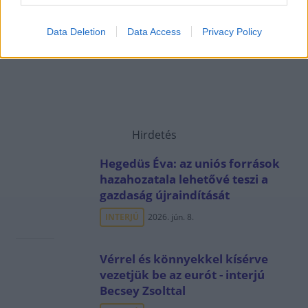
Data Deletion
Data Access
Privacy Policy
Hirdetés
Hegedüs Éva: az uniós források
hazahozatala lehetővé teszi a
gazdaság újraindítását
INTERJÚ
2026. jún. 8.
Vérrel és könnyekkel kísérve
vezetjük be az eurót - interjú
Becsey Zsolttal