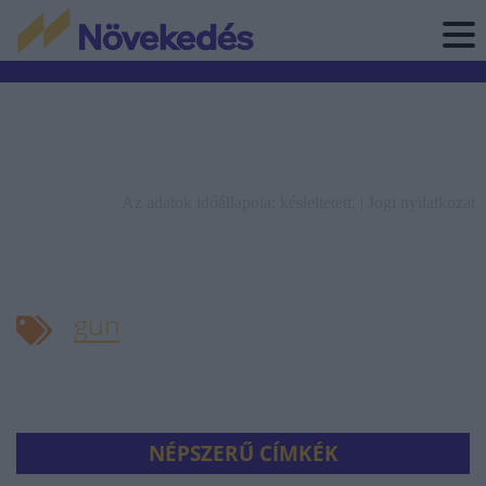
Az adatok időállapota: késleltetett. |
Jogi nyilatkozat
gun
NÉPSZERŰ CÍMKÉK