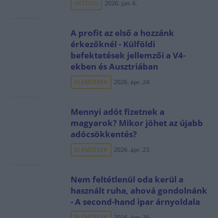
INTERJÚ
2026. jún. 6.
A profit az első a hozzánk
érkezőknél - Külföldi
befektetések jellemzői a V4-
ekben és Ausztriában
ELEMZÉSEK
2026. ápr. 24.
Mennyi adót fizetnek a
magyarok? Mikor jöhet az újabb
adócsökkentés?
ELEMZÉSEK
2026. ápr. 23.
Nem feltétlenül oda kerül a
használt ruha, ahová gondolnánk
- A second-hand ipar árnyoldala
ELEMZÉSEK
2026. ápr. 26.