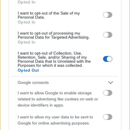
Opted In
use your data for below specified purposes in below Google
consent section.
I want to opt-out of the Sale of my
Personal Data.
Opted In
I want to opt-out of processing my
Personal Data for Targeted Advertising.
Vízhiány mellett erdőtűz sújtja a Garda-tavat:
Opted In
kétszáz embert menekítettek ki
I want to opt-out of Collection, Use,
HÍREK
10 órája
Retention, Sale, and/or Sharing of my
Personal Data that Is Unrelated with the
Purposes for which it was collected.
Opted Out
Olcsóbbak lettek a balatoni új ingatlanok,
Google consents
Borsodban megmagyarázhatatlan a
drágulás
I want to allow Google to enable storage
related to advertising like cookies on web or
HÍREK
11 órája
device identifiers in apps.
I want to allow my user data to be sent to
Google for online advertising purposes.