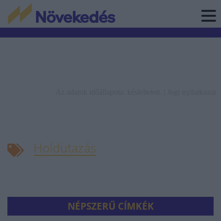
Az adatok időállapota: késleltetett. |
Jogi nyilatkozat
Holdutazás
NÉPSZERŰ CÍMKÉK