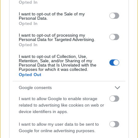
Opted In
use your data for below specified purposes in below Google
consent section.
I want to opt-out of the Sale of my
Personal Data.
Opted In
I want to opt-out of processing my
Personal Data for Targeted Advertising.
Opted In
Az éjszakai támadások mérlege az ukrán-
orosz határon: 3 civil halott, 13 sebesült
I want to opt-out of Collection, Use,
Retention, Sale, and/or Sharing of my
Personal Data that Is Unrelated with the
HÍREK
4 órája
Purposes for which it was collected.
Opted Out
Google consents
Hét egyszerű szokás, amivel energiát
takaríthatunk meg otthonunkban
I want to allow Google to enable storage
related to advertising like cookies on web or
HÍREK
4 órája
device identifiers in apps.
I want to allow my user data to be sent to
Google for online advertising purposes.