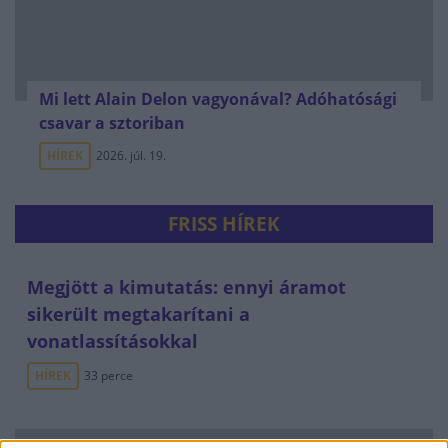
Mi lett Alain Delon vagyonával? Adóhatósági
csavar a sztoriban
HÍREK
2026. júl. 19.
FRISS HÍREK
Megjött a kimutatás: ennyi áramot
sikerült megtakarítani a
vonatlassításokkal
HÍREK
33 perce