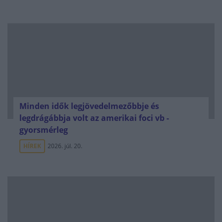
Minden idők legjövedelmezőbbje és
legdrágábbja volt az amerikai foci vb -
gyorsmérleg
HÍREK
2026. júl. 20.