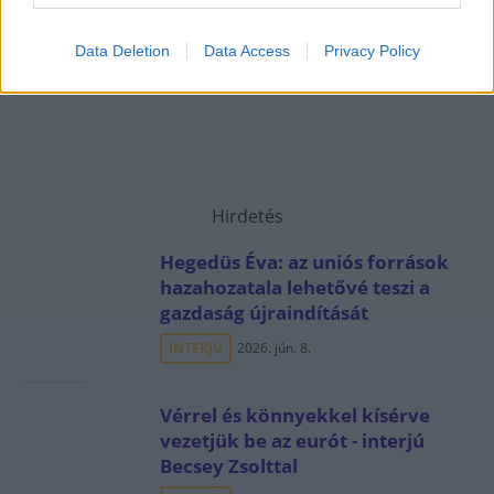
Data Deletion
Data Access
Privacy Policy
Hirdetés
Hegedüs Éva: az uniós források
hazahozatala lehetővé teszi a
gazdaság újraindítását
INTERJÚ
2026. jún. 8.
Vérrel és könnyekkel kísérve
vezetjük be az eurót - interjú
Becsey Zsolttal