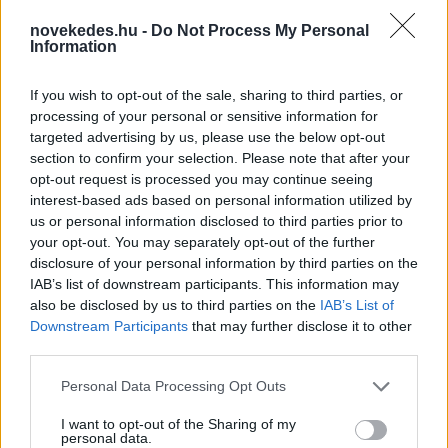
novekedes.hu -
Do Not Process My Personal
Information
If you wish to opt-out of the sale, sharing to third parties, or
processing of your personal or sensitive information for
targeted advertising by us, please use the below opt-out
Olasz lap: dzsihadista hálózatokra és a ceutai
section to confirm your selection. Please note that after your
bevándorlás biztonsági kockázataira
opt-out request is processed you may continue seeing
figyelmeztetnek a titkosszolgálatok
interest-based ads based on personal information utilized by
us or personal information disclosed to third parties prior to
HÍREK
3 órája
your opt-out. You may separately opt-out of the further
disclosure of your personal information by third parties on the
IAB’s list of downstream participants. This information may
Heaven Street Seven: nézz vissza, és nézd
also be disclosed by us to third parties on the
IAB’s List of
Downstream Participants
that may further disclose it to other
vissza!
third parties.
LIFESTYLE
3 órája
Please note that this website/app uses one or more Google
Personal Data Processing Opt Outs
services and may gather and store information including but
not limited to your visit or usage behaviour. You may click to
I want to opt-out of the Sharing of my
personal data.
grant or deny consent to Google and its third-party tags to