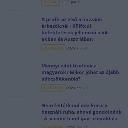
INTERJÚ
2026. jún. 6.
A profit az első a hozzánk
érkezőknél - Külföldi
befektetések jellemzői a V4-
ekben és Ausztriában
ELEMZÉSEK
2026. ápr. 24.
Mennyi adót fizetnek a
magyarok? Mikor jöhet az újabb
adócsökkentés?
ELEMZÉSEK
2026. ápr. 23.
Nem feltétlenül oda kerül a
használt ruha, ahová gondolnánk
- A second-hand ipar árnyoldala
ELEMZÉSEK
2026. ápr. 26.