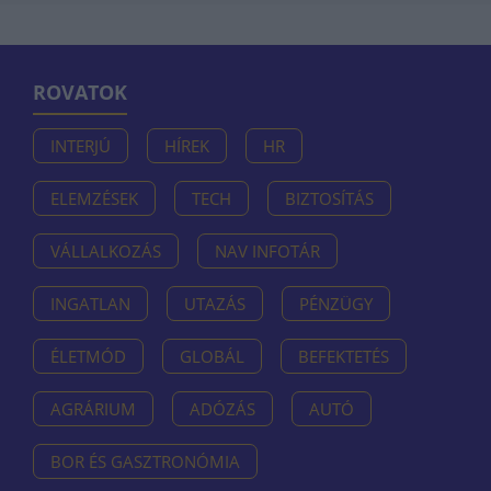
ROVATOK
INTERJÚ
HÍREK
HR
ELEMZÉSEK
TECH
BIZTOSÍTÁS
VÁLLALKOZÁS
NAV INFOTÁR
INGATLAN
UTAZÁS
PÉNZÜGY
ÉLETMÓD
GLOBÁL
BEFEKTETÉS
AGRÁRIUM
ADÓZÁS
AUTÓ
BOR ÉS GASZTRONÓMIA