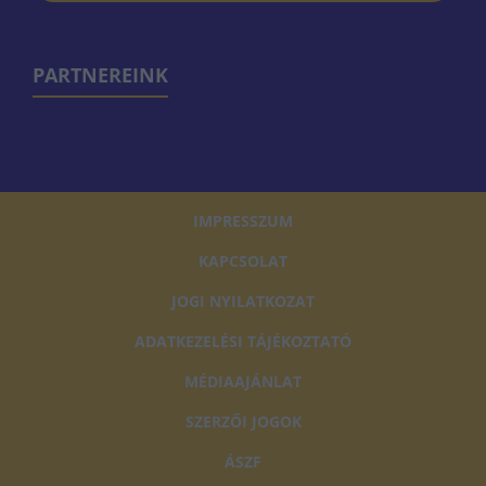
PARTNEREINK
IMPRESSZUM
KAPCSOLAT
JOGI NYILATKOZAT
ADATKEZELÉSI TÁJÉKOZTATÓ
MÉDIAAJÁNLAT
SZERZŐI JOGOK
ÁSZF