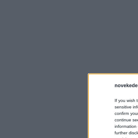
novekede
If you wish 
sensitive in
confirm you
continue se
information 
further disc