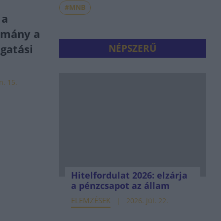
#MNB
 a
rmány a
gatási
NÉPSZERŰ
n. 15.
Hitelfordulat 2026: elzárja
a pénzcsapot az állam
ELEMZÉSEK
2026. júl. 22.