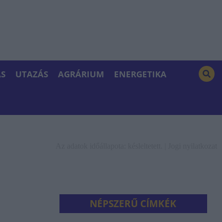
S
UTAZÁS
AGRÁRIUM
ENERGETIKA
Az adatok időállapota: késleltetett. |
Jogi nyilatkozat
NÉPSZERŰ CÍMKÉK