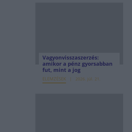
Vagyonvisszaszerzés:
amikor a pénz gyorsabban
fut, mint a jog
ELEMZÉSEK
2026. júl. 21.