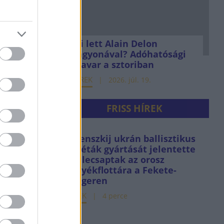
Mi lett Alain Delon
vagyonával? Adóhatósági
csavar a sztoriban
HÍREK
2026. júl. 19.
FRISS HÍREK
Zelenszkij ukrán ballisztikus
rakéták gyártását jelentette
be, lecsaptak az orosz
árnyékflottára a Fekete-
tengeren
HÍREK
4 perce