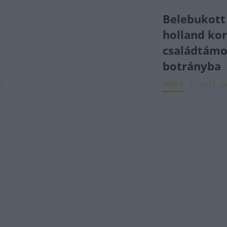
Belebukott
holland ko
családtámo
botrányba
HÍREK
6.
2021. ja