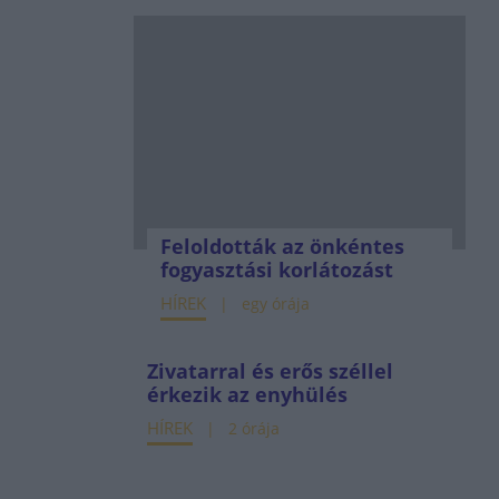
Feloldották az önkéntes
fogyasztási korlátozást
HÍREK
egy órája
Zivatarral és erős széllel
érkezik az enyhülés
HÍREK
2 órája