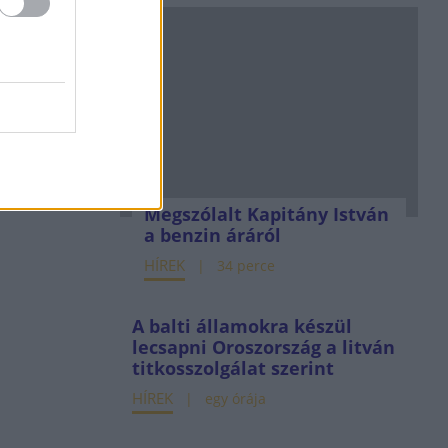
Megszólalt Kapitány István
a benzin áráról
HÍREK
34 perce
A balti államokra készül
lecsapni Oroszország a litván
titkosszolgálat szerint
HÍREK
egy órája