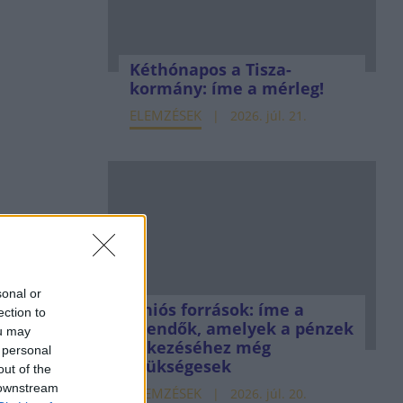
Kéthónapos a Tisza-
kormány: íme a mérleg!
ELEMZÉSEK
2026. júl. 21.
sonal or
Uniós források: íme a
ection to
teendők, amelyek a pénzek
ou may
érkezéséhez még
 personal
szükségesek
out of the
 downstream
ELEMZÉSEK
2026. júl. 20.