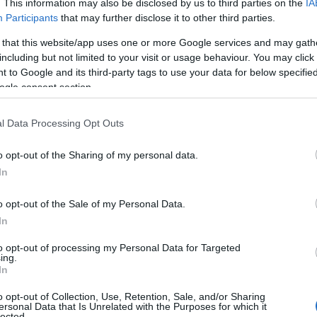
. This information may also be disclosed by us to third parties on the
IA
Participants
that may further disclose it to other third parties.
 that this website/app uses one or more Google services and may gath
including but not limited to your visit or usage behaviour. You may click 
 to Google and its third-party tags to use your data for below specifi
ogle consent section.
l Data Processing Opt Outs
o opt-out of the Sharing of my personal data.
In
o opt-out of the Sale of my Personal Data.
In
to opt-out of processing my Personal Data for Targeted
ing.
In
o opt-out of Collection, Use, Retention, Sale, and/or Sharing
ersonal Data that Is Unrelated with the Purposes for which it
lected.