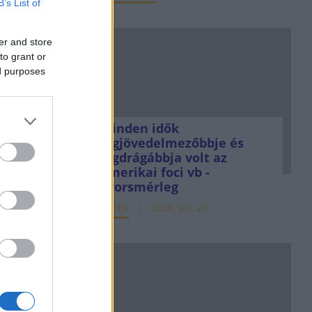
B’s List of
er and store
to grant or
ed purposes
Minden idők
legjövedelmezőbbje és
legdrágábbja volt az
amerikai foci vb -
gyorsmérleg
HÍREK
2026. júl. 20.