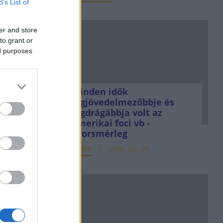
B’s List of
er and store
to grant or
ed purposes
Minden idők
legjövedelmezőbbje és
legdrágábbja volt az
amerikai foci vb -
gyorsmérleg
HÍREK
2026. júl. 20.