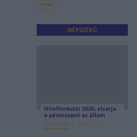
#MNB
NÉPSZERŰ
Hitelfordulat 2026: elzárja
a pénzcsapot az állam
ELEMZÉSEK
2026. júl. 22.