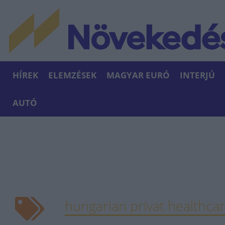
HÍREK
ELEMZÉSEK
MAGYAR EURÓ
INTERJÚ
AUTÓ
hungarian privat healthca