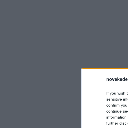
novekede
If you wish 
sensitive in
confirm you
continue se
information 
further disc