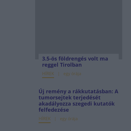
3.5-ös földrengés volt ma
reggel Tirolban
HÍREK
egy órája
Új remény a rákkutatásban: A
tumorsejtek terjedését
akadályozza szegedi kutatók
felfedezése
HÍREK
egy órája