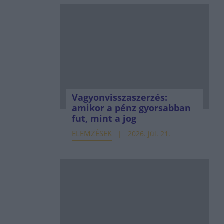
Vagyonvisszaszerzés:
amikor a pénz gyorsabban
fut, mint a jog
ELEMZÉSEK
2026. júl. 21.