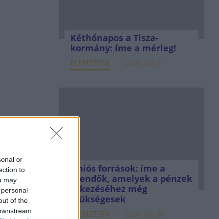
Kéthónapos a Tisza-
kormány: íme a mérleg!
ELEMZÉSEK
2026. júl. 21.
sonal or
Uniós források: íme a
ection to
teendők, amelyek a pénzek
ou may
érkezéséhez még
 personal
szükségesek
out of the
 downstream
ELEMZÉSEK
2026. júl. 20.