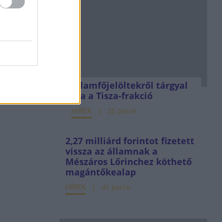
Államfőjelöltekről tárgyal
ma a Tisza-frakció
HÍREK
25 perce
2,27 milliárd forintot fizetett
vissza az államnak a
Mészáros Lőrinchez köthető
magántőkealap
HÍREK
41 perce