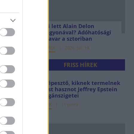
Mi lett Alain Delon
vagyonával? Adóhatósági
csavar a sztoriban
HÍREK
2026. júl. 19.
FRISS HÍREK
Elképesztő, kiknek termelnek
most hasznot Jeffrey Epstein
magánszigetei
HÍREK
11 perce