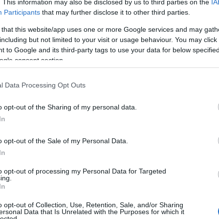
. This information may also be disclosed by us to third parties on the
IA
Participants
that may further disclose it to other third parties.
 that this website/app uses one or more Google services and may gath
including but not limited to your visit or usage behaviour. You may click 
 to Google and its third-party tags to use your data for below specifi
ogle consent section.
l Data Processing Opt Outs
o opt-out of the Sharing of my personal data.
In
o opt-out of the Sale of my Personal Data.
In
to opt-out of processing my Personal Data for Targeted
ing.
In
o opt-out of Collection, Use, Retention, Sale, and/or Sharing
ersonal Data that Is Unrelated with the Purposes for which it
lected.