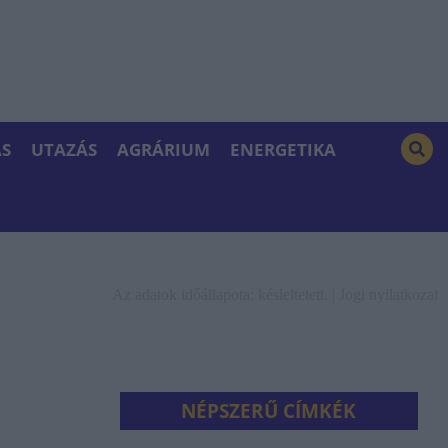
S
UTAZÁS
AGRÁRIUM
ENERGETIKA
Az adatok időállapota: késleltetett. |
Jogi nyilatkozat
NÉPSZERŰ CÍMKÉK