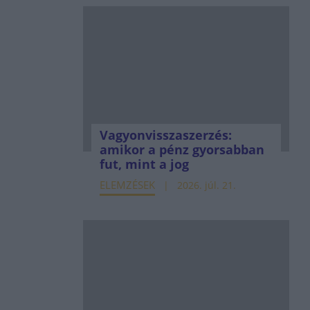
Vagyonvisszaszerzés:
amikor a pénz gyorsabban
fut, mint a jog
ELEMZÉSEK
2026. júl. 21.