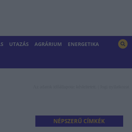
S
UTAZÁS
AGRÁRIUM
ENERGETIKA
Az adatok időállapota: késleltetett. |
Jogi nyilatkozat
NÉPSZERŰ CÍMKÉK