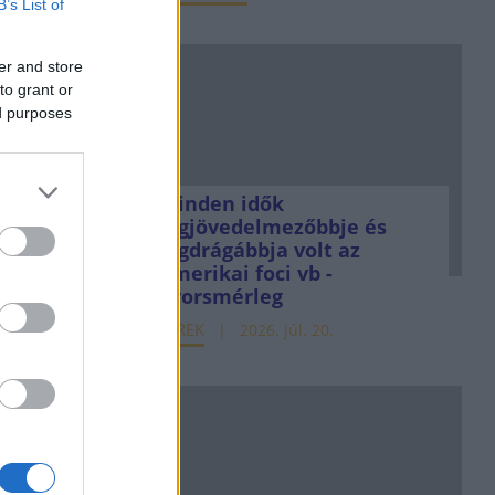
B’s List of
er and store
to grant or
ed purposes
Minden idők
legjövedelmezőbbje és
legdrágábbja volt az
amerikai foci vb -
gyorsmérleg
HÍREK
2026. júl. 20.