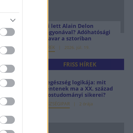
Mi lett Alain Delon
vagyonával? Adóhatósági
csavar a sztoriban
HÍREK
2026. júl. 19.
FRISS HÍREK
Az egészség logikája: mit
jelentenek ma a XX. század
orvostudományi sikerei?
EGÉSZSÉGIPAR
2 órája