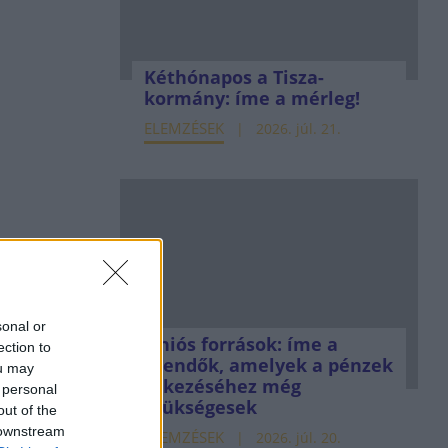
Kéthónapos a Tisza-
kormány: íme a mérleg!
ELEMZÉSEK
2026. júl. 21.
sonal or
Uniós források: íme a
ection to
teendők, amelyek a pénzek
ou may
érkezéséhez még
 personal
szükségesek
out of the
 downstream
ELEMZÉSEK
2026. júl. 20.