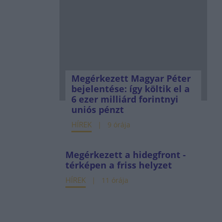
Megérkezett Magyar Péter
bejelentése: így költik el a
6 ezer milliárd forintnyi
uniós pénzt
HÍREK
9 órája
Megérkezett a hidegfront -
térképen a friss helyzet
HÍREK
11 órája