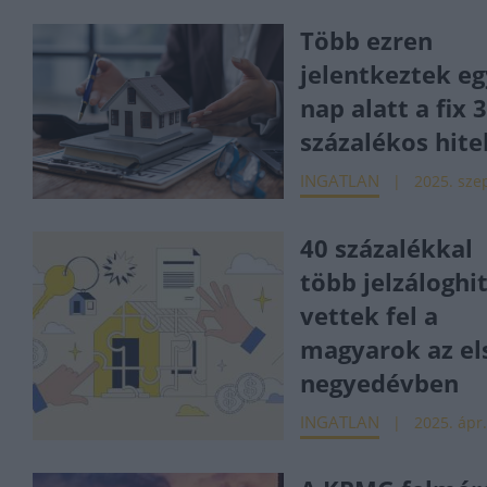
Több ezren
jelentkeztek eg
nap alatt a fix 
százalékos hite
INGATLAN
2025. szep
40 százalékkal
több jelzáloghit
vettek fel a
magyarok az el
negyedévben
INGATLAN
2025. ápr.