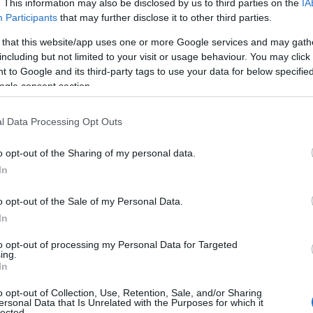
. This information may also be disclosed by us to third parties on the
IA
Participants
that may further disclose it to other third parties.
 that this website/app uses one or more Google services and may gath
including but not limited to your visit or usage behaviour. You may click 
 to Google and its third-party tags to use your data for below specifi
ogle consent section.
l Data Processing Opt Outs
o opt-out of the Sharing of my personal data.
In
o opt-out of the Sale of my Personal Data.
In
to opt-out of processing my Personal Data for Targeted
ing.
In
o opt-out of Collection, Use, Retention, Sale, and/or Sharing
ersonal Data that Is Unrelated with the Purposes for which it
lected.