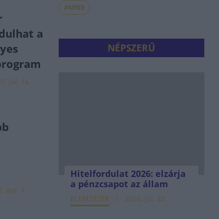
#MNB
r
ndulhat a
yes
NÉPSZERŰ
-program
5. júl. 16.
bb
a
Hitelfordulat 2026: elzárja
a pénzcsapot az állam
. ápr. 7.
ELEMZÉSEK
2026. júl. 22.