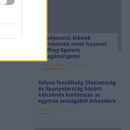
Elképesztő, kiknek
termelnek most hasznot
Jeffrey Epstein
magánszigetei
ELEMZÉSEK
3 órája
Súlyos feszültség Olaszország
és Spanyolország között:
kölcsönös korlátozás az
egymás országából érkezőkre
HÍREK
9 órája