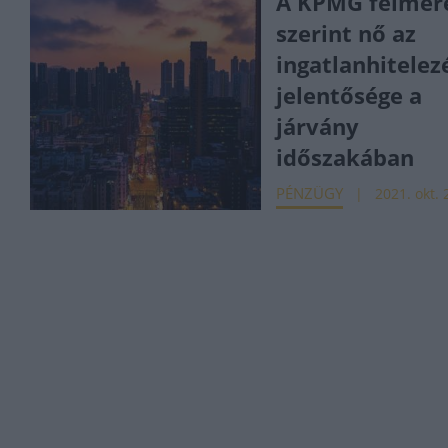
A KPMG felmér
szerint nő az
ingatlanhitelez
jelentősége a
járvány
időszakában
PÉNZÜGY
2021. okt. 