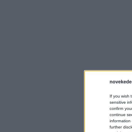
novekede
If you wish 
sensitive in
confirm you
continue se
information 
further disc