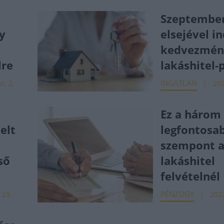
Szeptembe
y
elsejével i
3
kedvezmén
lre
lakáshitel
INGATLAN
t. 2.
202
Ez a három
elt
legfontosa
szempont 
ső
lakáshitel
felvételnél
PÉNZÜGY
 29.
2022