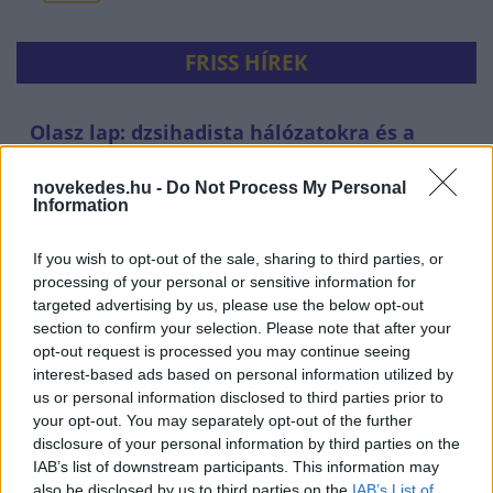
FRISS HÍREK
Olasz lap: dzsihadista hálózatokra és a
ceutai bevándorlás biztonsági kockázataira
figyelmeztetnek a titkosszolgálatok
novekedes.hu -
Do Not Process My Personal
Information
HÍREK
2 órája
If you wish to opt-out of the sale, sharing to third parties, or
processing of your personal or sensitive information for
targeted advertising by us, please use the below opt-out
section to confirm your selection. Please note that after your
opt-out request is processed you may continue seeing
interest-based ads based on personal information utilized by
us or personal information disclosed to third parties prior to
your opt-out. You may separately opt-out of the further
disclosure of your personal information by third parties on the
IAB’s list of downstream participants. This information may
also be disclosed by us to third parties on the
IAB’s List of