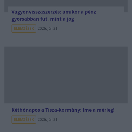
Vagyonvisszaszerzés: amikor a pénz
gyorsabban fut, mint a jog
ELEMZÉSEK
2026. júl. 21.
Kéthónapos a Tisza-kormány: íme a mérleg!
ELEMZÉSEK
2026. júl. 21.