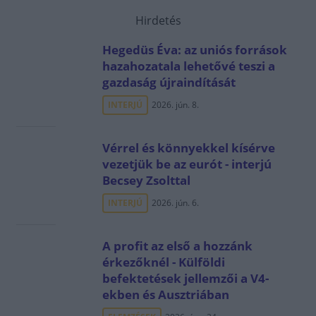
Hirdetés
Hegedüs Éva: az uniós források
hazahozatala lehetővé teszi a
gazdaság újraindítását
INTERJÚ
2026. jún. 8.
Vérrel és könnyekkel kísérve
vezetjük be az eurót - interjú
Becsey Zsolttal
INTERJÚ
2026. jún. 6.
A profit az első a hozzánk
érkezőknél - Külföldi
befektetések jellemzői a V4-
ekben és Ausztriában