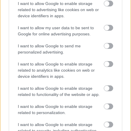
I want to allow Google to enable storage
takaríthatunk meg otthonunkban
related to advertising like cookies on web or
HÍREK
3 órája
device identifiers in apps.
I want to allow my user data to be sent to
Google for online advertising purposes.
Körkép: így csökkentették a bankok a
személyi hitelek kamatait
I want to allow Google to send me
personalized advertising.
HÍREK
4 órája
I want to allow Google to enable storage
related to analytics like cookies on web or
device identifiers in apps.
I want to allow Google to enable storage
related to functionality of the website or app.
NÉPSZERŰ
I want to allow Google to enable storage
related to personalization.
I want to allow Google to enable storage
related to security, including authentication