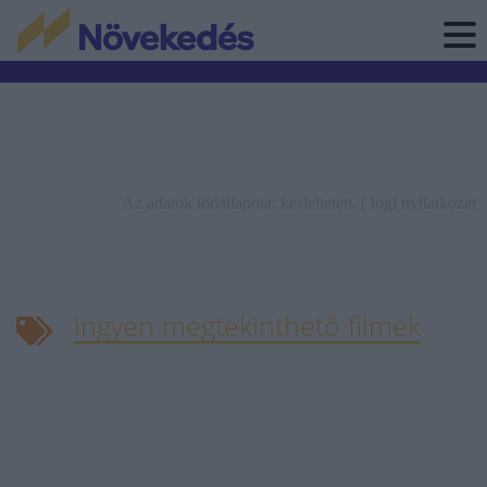
Az adatok időállapota: késleltetett. |
Jogi nyilatkozat
ingyen megtekinthető filmek