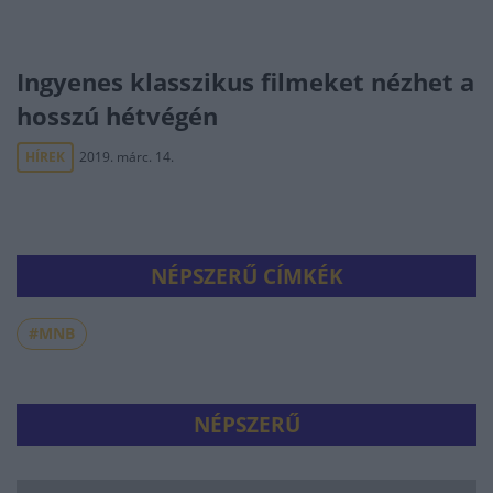
Ingyenes klasszikus filmeket nézhet a
hosszú hétvégén
HÍREK
2019. márc. 14.
NÉPSZERŰ CÍMKÉK
#MNB
NÉPSZERŰ