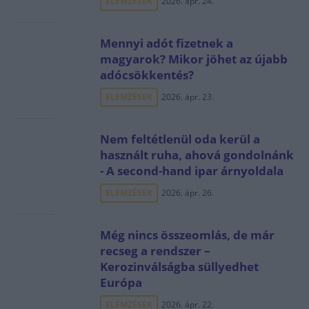
ELEMZÉSEK
2026. ápr. 24.
Mennyi adót fizetnek a
magyarok? Mikor jöhet az újabb
adócsökkentés?
ELEMZÉSEK
2026. ápr. 23.
Nem feltétlenül oda kerül a
használt ruha, ahová gondolnánk
- A second-hand ipar árnyoldala
ELEMZÉSEK
2026. ápr. 26.
Még nincs összeomlás, de már
recseg a rendszer –
Kerozinválságba süllyedhet
Európa
ELEMZÉSEK
2026. ápr. 22.