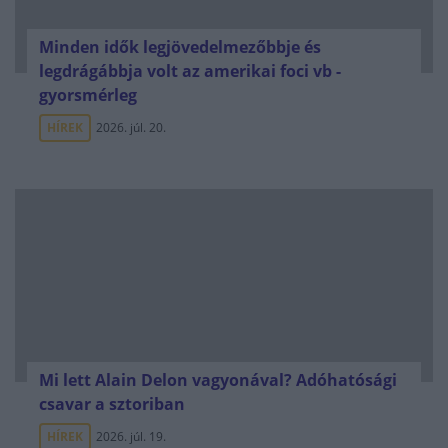
Minden idők legjövedelmezőbbje és
legdrágábbja volt az amerikai foci vb -
gyorsmérleg
HÍREK
2026. júl. 20.
Mi lett Alain Delon vagyonával? Adóhatósági
csavar a sztoriban
HÍREK
2026. júl. 19.