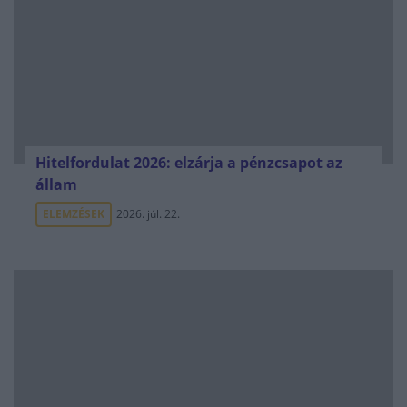
Hitelfordulat 2026: elzárja a pénzcsapot az
állam
ELEMZÉSEK
2026. júl. 22.