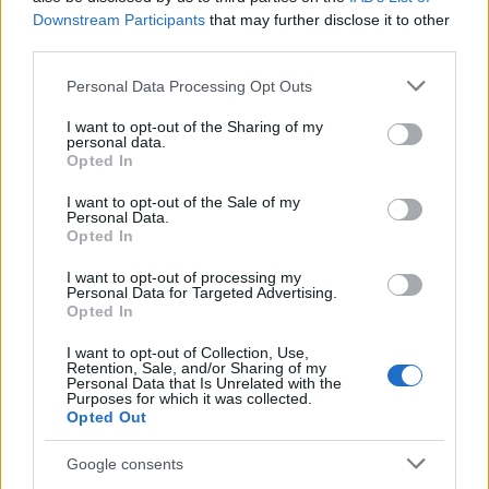
Heaven Street Seven: nézz vissza, és nézd
Downstream Participants
that may further disclose it to other
vissza!
third parties.
LIFESTYLE
2 órája
Please note that this website/app uses one or more Google
Personal Data Processing Opt Outs
services and may gather and store information including but
not limited to your visit or usage behaviour. You may click to
I want to opt-out of the Sharing of my
personal data.
Az éjszakai támadások mérlege az ukrán-
grant or deny consent to Google and its third-party tags to
Opted In
use your data for below specified purposes in below Google
orosz határon: 3 civil halott, 13 sebesült
consent section.
I want to opt-out of the Sale of my
HÍREK
3 órája
Personal Data.
Opted In
I want to opt-out of processing my
Personal Data for Targeted Advertising.
Opted In
I want to opt-out of Collection, Use,
Retention, Sale, and/or Sharing of my
Personal Data that Is Unrelated with the
Purposes for which it was collected.
Opted Out
Google consents
Hét egyszerű szokás, amivel energiát