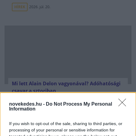
HÍREK
2026. júl. 20.
Mi lett Alain Delon vagyonával? Adóhatósági
csavar a sztoriban
HÍREK
2026. júl. 19.
novekedes.hu -
Do Not Process My Personal
Information
FRISS HÍREK
If you wish to opt-out of the sale, sharing to third parties, or
processing of your personal or sensitive information for