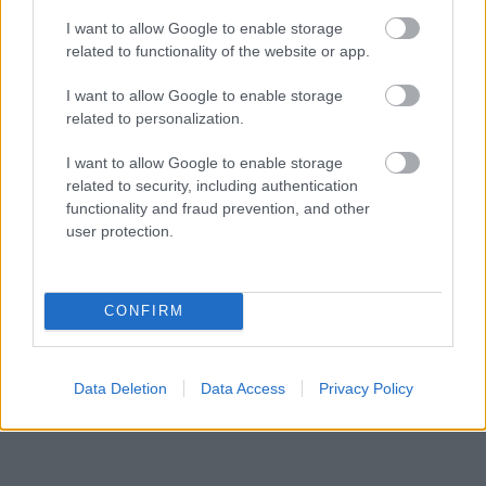
leggyorsabban növekvő gazdaságai: több
I want to allow Google to enable storage
mint 10 billió eurót termelnek
related to functionality of the website or app.
HÍREK
6 órája
I want to allow Google to enable storage
related to personalization.
I want to allow Google to enable storage
related to security, including authentication
functionality and fraud prevention, and other
user protection.
NÉPSZERŰ
CONFIRM
Data Deletion
Data Access
Privacy Policy