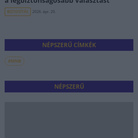
a legbiztonságosabb választást
BIZTOSÍTÁS
2026. ápr. 20.
NÉPSZERŰ CÍMKÉK
#MNB
NÉPSZERŰ