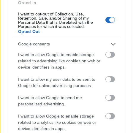
Trump belső köreiben is pánikolnak a
Opted In
fegyverhiány miatt
I want to opt-out of Collection, Use,
Retention, Sale, and/or Sharing of my
HÍREK
4 órája
Personal Data that Is Unrelated with the
Purposes for which it was collected.
Opted Out
Google consents
I want to allow Google to enable storage
related to advertising like cookies on web or
device identifiers in apps.
I want to allow my user data to be sent to
Google for online advertising purposes.
Digitális nyugta: kiadta az első hardveralapú
I want to allow Google to send me
e-pénztárgép engedélyét a NAV
personalized advertising.
HÍREK
5 órája
I want to allow Google to enable storage
related to analytics like cookies on web or
device identifiers in apps.
Friss ábrán az EU legerősebb és