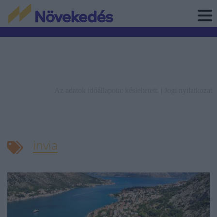
Az adatok időállapota: késleltetett. |
Jogi nyilatkozat
invia