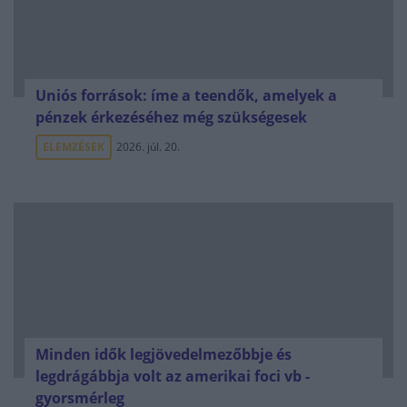
Uniós források: íme a teendők, amelyek a
pénzek érkezéséhez még szükségesek
ELEMZÉSEK
2026. júl. 20.
Minden idők legjövedelmezőbbje és
legdrágábbja volt az amerikai foci vb -
gyorsmérleg