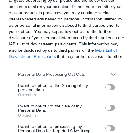
targeted advertising by us, please use the below opt-out
Magyar Péter: már 2022-ben tudták, hogy
section to confirm your selection. Please note that after your
az energiarendszer a végnapjait éli
opt-out request is processed you may continue seeing
interest-based ads based on personal information utilized by
HÍREK
3 órája
us or personal information disclosed to third parties prior to
your opt-out. You may separately opt-out of the further
disclosure of your personal information by third parties on the
IAB’s list of downstream participants. This information may
also be disclosed by us to third parties on the
IAB’s List of
Downstream Participants
that may further disclose it to other
third parties.
Please note that this website/app uses one or more Google
Personal Data Processing Opt Outs
services and may gather and store information including but
not limited to your visit or usage behaviour. You may click to
I want to opt-out of the Sharing of my
personal data.
grant or deny consent to Google and its third-party tags to
Csak egy válsággal lehet megfosztani a dollárt
Opted In
use your data for below specified purposes in below Google
a pénzügyi tróntól!
consent section.
I want to opt-out of the Sale of my
Personal Data.
PÉNZÜGY
3 órája
Opted In
I want to opt-out of processing my
Personal Data for Targeted Advertising.