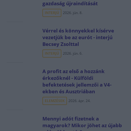
gazdaság újraindítását
INTERJÚ
2026. jún. 8.
Vérrel és könnyekkel kísérve
vezetjük be az eurót - interjú
Becsey Zsolttal
INTERJÚ
2026. jún. 6.
A profit az első a hozzánk
érkezőknél - Külföldi
befektetések jellemzői a V4-
ekben és Ausztriában
ELEMZÉSEK
2026. ápr. 24.
Mennyi adót fizetnek a
magyarok? Mikor jöhet az újabb