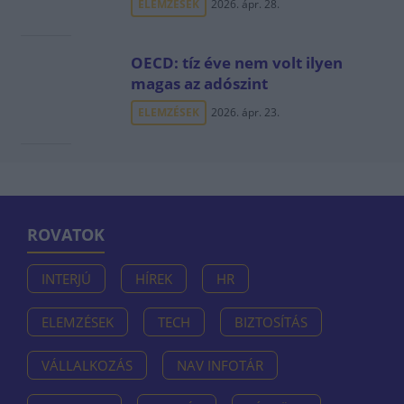
ELEMZÉSEK
2026. ápr. 28.
OECD: tíz éve nem volt ilyen
magas az adószint
ELEMZÉSEK
2026. ápr. 23.
ROVATOK
INTERJÚ
HÍREK
HR
ELEMZÉSEK
TECH
BIZTOSÍTÁS
VÁLLALKOZÁS
NAV INFOTÁR