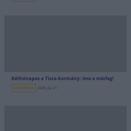
Kéthónapos a Tisza-kormány: íme a mérleg!
ELEMZÉSEK
2026. júl. 21.