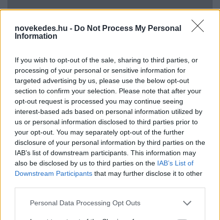
novekedes.hu -
Do Not Process My Personal
Information
If you wish to opt-out of the sale, sharing to third parties, or
processing of your personal or sensitive information for
targeted advertising by us, please use the below opt-out
Elszálltak a munkaerőköltségek: az osztrák
section to confirm your selection. Please note that after your
ipar negyede külföldre készülne
opt-out request is processed you may continue seeing
interest-based ads based on personal information utilized by
HÍREK
21 perce
us or personal information disclosed to third parties prior to
your opt-out. You may separately opt-out of the further
disclosure of your personal information by third parties on the
Gigaösszeget fektet be az USA a
IAB’s list of downstream participants. This information may
kritikusanyag-ellátásba, cél a Kínáról való
also be disclosed by us to third parties on the
IAB’s List of
Downstream Participants
that may further disclose it to other
leválás
third parties.
HÍREK
egy órája
Please note that this website/app uses one or more Google
Personal Data Processing Opt Outs
services and may gather and store information including but