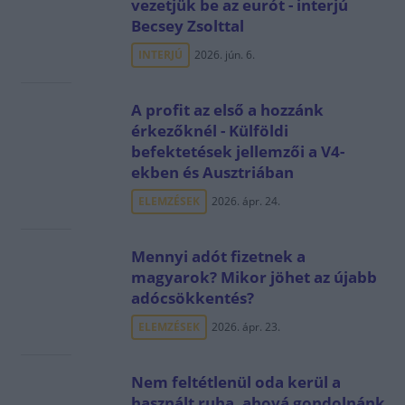
vezetjük be az eurót - interjú
Becsey Zsolttal
INTERJÚ
2026. jún. 6.
A profit az első a hozzánk
érkezőknél - Külföldi
befektetések jellemzői a V4-
ekben és Ausztriában
ELEMZÉSEK
2026. ápr. 24.
Mennyi adót fizetnek a
magyarok? Mikor jöhet az újabb
adócsökkentés?
ELEMZÉSEK
2026. ápr. 23.
Nem feltétlenül oda kerül a
használt ruha, ahová gondolnánk