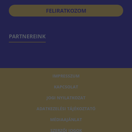
FELIRATKOZOM
PARTNEREINK
IMPRESSZUM
KAPCSOLAT
JOGI NYILATKOZAT
ADATKEZELÉSI TÁJÉKOZTATÓ
MÉDIAAJÁNLAT
SZERZŐI JOGOK