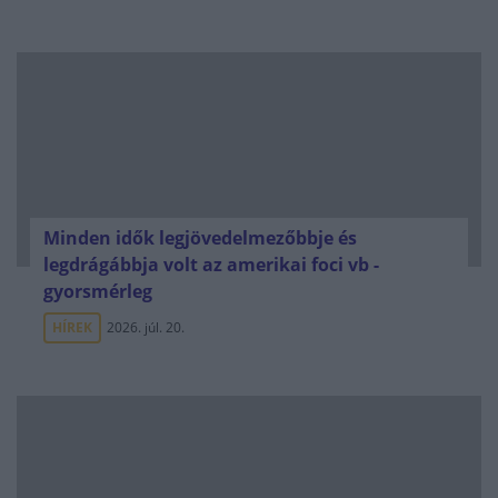
Minden idők legjövedelmezőbbje és
legdrágábbja volt az amerikai foci vb -
gyorsmérleg
HÍREK
2026. júl. 20.