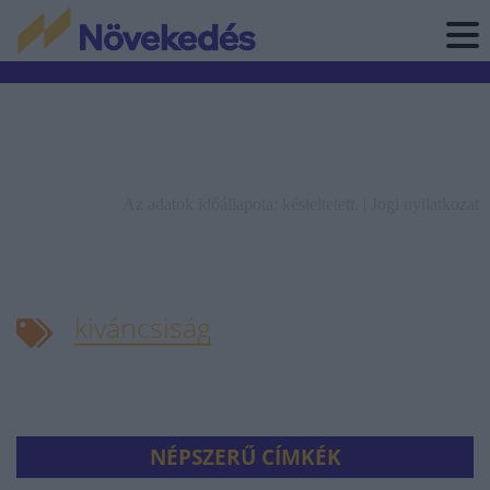
Az adatok időállapota: késleltetett. |
Jogi nyilatkozat
kiváncsiság
NÉPSZERŰ CÍMKÉK