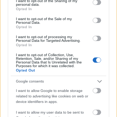
not limited to your visit or usage behaviour. You may click to
I want to opt-out of the Sharing of my
personal data.
grant or deny consent to Google and its third-party tags to
Opted In
use your data for below specified purposes in below Google
consent section.
I want to opt-out of the Sale of my
Personal Data.
Opted In
I want to opt-out of processing my
Personal Data for Targeted Advertising.
Opted In
Siklóbombákkal csaptak le Kijevre az oroszok:
legalább 3 halott van
I want to opt-out of Collection, Use,
Retention, Sale, and/or Sharing of my
Personal Data that Is Unrelated with the
HÍREK
2 órája
Purposes for which it was collected.
Opted Out
Google consents
Így áll most a Duna vízszintje:
Nagybajcsnál 46 centivel magasabb a folyó,
I want to allow Google to enable storage
related to advertising like cookies on web or
Paksnál még nincs változás
device identifiers in apps.
HÍREK
2 órája
I want to allow my user data to be sent to