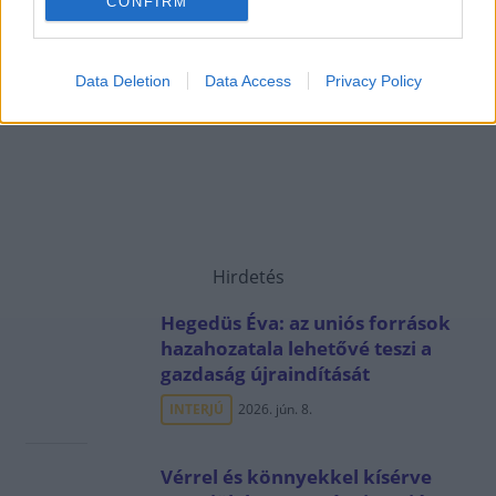
CONFIRM
Data Deletion
Data Access
Privacy Policy
Hirdetés
Hegedüs Éva: az uniós források
hazahozatala lehetővé teszi a
gazdaság újraindítását
INTERJÚ
2026. jún. 8.
Vérrel és könnyekkel kísérve