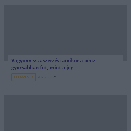
Vagyonvisszaszerzés: amikor a pénz
gyorsabban fut, mint a jog
ELEMZÉSEK
2026. júl. 21.