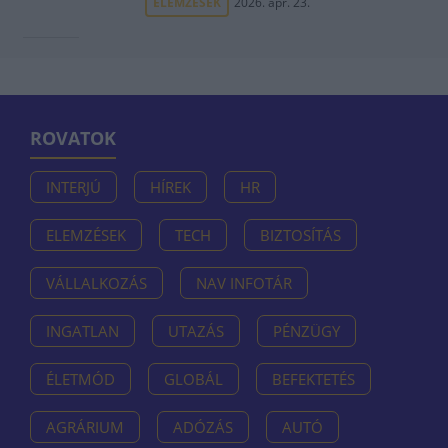
ELEMZÉSEK
2026. ápr. 23.
ROVATOK
INTERJÚ
HÍREK
HR
ELEMZÉSEK
TECH
BIZTOSÍTÁS
VÁLLALKOZÁS
NAV INFOTÁR
INGATLAN
UTAZÁS
PÉNZÜGY
ÉLETMÓD
GLOBÁL
BEFEKTETÉS
AGRÁRIUM
ADÓZÁS
AUTÓ