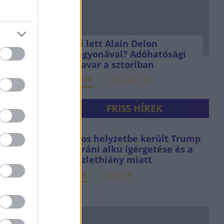
Mi lett Alain Delon
vagyonával? Adóhatósági
csavar a sztoriban
HÍREK
2026. júl. 19.
FRISS HÍREK
Kínos helyzetbe került Trump
az iráni alku ígérgetése és a
készlethiány miatt
HÍREK
22 perce