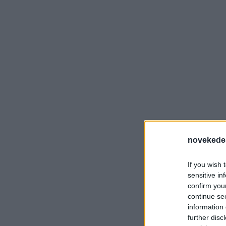
novekede
If you wish 
sensitive in
confirm you
continue se
information 
further disc