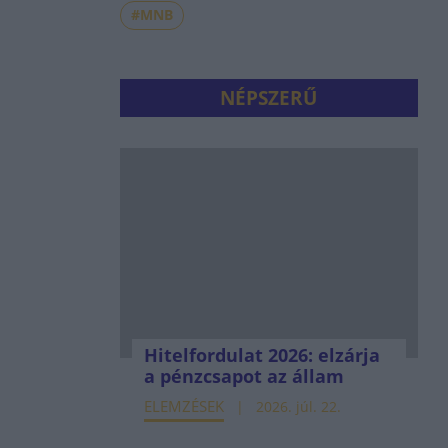
#MNB
NÉPSZERŰ
Hitelfordulat 2026: elzárja
a pénzcsapot az állam
ELEMZÉSEK
2026. júl. 22.