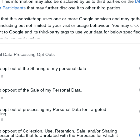
. This information may also be disclosed by us to third parties on the
IA
Participants
that may further disclose it to other third parties.
 that this website/app uses one or more Google services and may gath
including but not limited to your visit or usage behaviour. You may click 
 to Google and its third-party tags to use your data for below specifi
ogle consent section.
l Data Processing Opt Outs
o opt-out of the Sharing of my personal data.
In
o opt-out of the Sale of my Personal Data.
In
to opt-out of processing my Personal Data for Targeted
ing.
In
o opt-out of Collection, Use, Retention, Sale, and/or Sharing
ersonal Data that Is Unrelated with the Purposes for which it
lected.