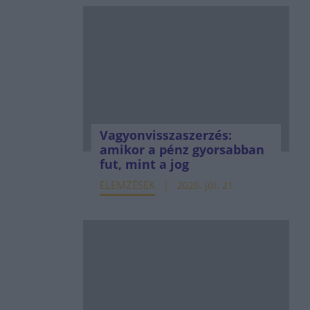
Vagyonvisszaszerzés:
amikor a pénz gyorsabban
fut, mint a jog
ELEMZÉSEK
2026. júl. 21.