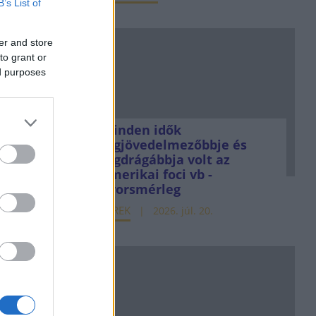
B’s List of
er and store
to grant or
ed purposes
Minden idők
legjövedelmezőbbje és
legdrágábbja volt az
amerikai foci vb -
gyorsmérleg
HÍREK
2026. júl. 20.