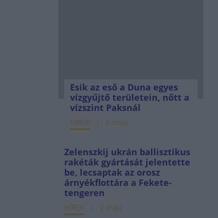
Esik az eső a Duna egyes
vízgyűjtő területein, nőtt a
vízszint Paksnál
HÍREK
2 órája
Zelenszkij ukrán ballisztikus
rakéták gyártását jelentette
be, lecsaptak az orosz
árnyékflottára a Fekete-
tengeren
HÍREK
2 órája