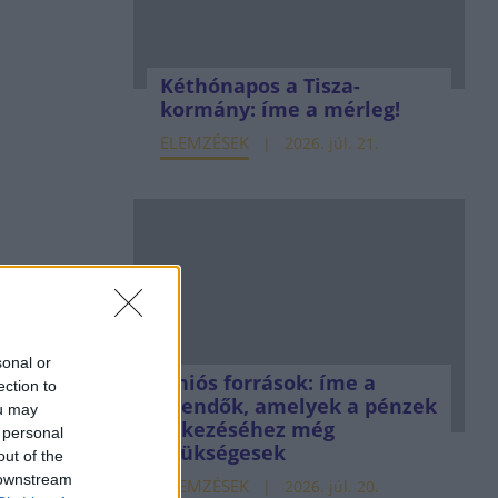
Kéthónapos a Tisza-
kormány: íme a mérleg!
ELEMZÉSEK
2026. júl. 21.
sonal or
Uniós források: íme a
ection to
teendők, amelyek a pénzek
ou may
érkezéséhez még
 personal
szükségesek
out of the
 downstream
ELEMZÉSEK
2026. júl. 20.