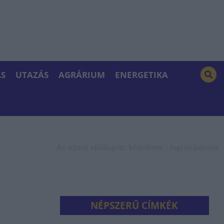
S
UTAZÁS
AGRÁRIUM
ENERGETIKA
Az adatok időállapota: késleltetett. |
Jogi nyilatkozat
NÉPSZERŰ CÍMKÉK