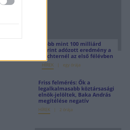
Több mint 100 milliárd
forint adózott eredmény a
Richternél az első félévben
HÍREK
egy órája
Friss felmérés: Ők a
legalkalmasabb köztársasági
elnök-jelöltek, Baka András
megítélése negatív
HÍREK
2 órája