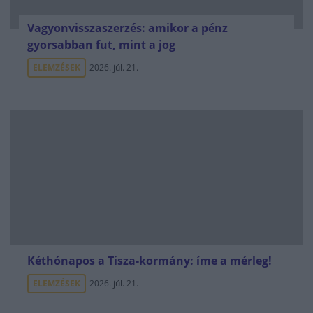
Vagyonvisszaszerzés: amikor a pénz
gyorsabban fut, mint a jog
ELEMZÉSEK
2026. júl. 21.
Kéthónapos a Tisza-kormány: íme a mérleg!
ELEMZÉSEK
2026. júl. 21.