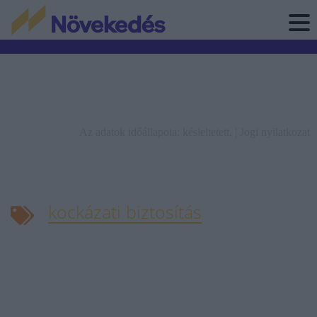
Az adatok időállapota: késleltetett. |
Jogi nyilatkozat
kockázati biztosítás