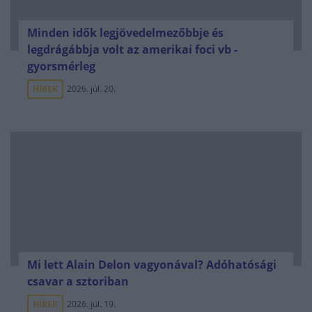
Minden idők legjövedelmezőbbje és
legdrágábbja volt az amerikai foci vb -
gyorsmérleg
HÍREK
2026. júl. 20.
Mi lett Alain Delon vagyonával? Adóhatósági
csavar a sztoriban
HÍREK
2026. júl. 19.