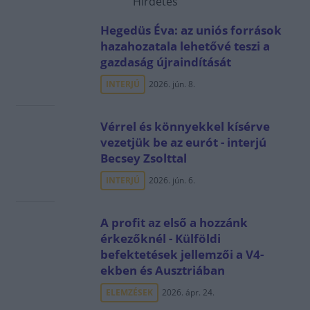
Hirdetés
Hegedüs Éva: az uniós források
hazahozatala lehetővé teszi a
gazdaság újraindítását
INTERJÚ
2026. jún. 8.
Vérrel és könnyekkel kísérve
vezetjük be az eurót - interjú
Becsey Zsolttal
INTERJÚ
2026. jún. 6.
A profit az első a hozzánk
érkezőknél - Külföldi
befektetések jellemzői a V4-
ekben és Ausztriában
ELEMZÉSEK
2026. ápr. 24.