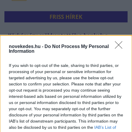
FRISS HÍREK
Körkép: így csökkentették a bankok a
személyi hitelek kamatait
novekedes.hu -
Do Not Process My Personal
Information
HÍREK
egy perce
If you wish to opt-out of the sale, sharing to third parties, or
processing of your personal or sensitive information for
targeted advertising by us, please use the below opt-out
section to confirm your selection. Please note that after your
opt-out request is processed you may continue seeing
interest-based ads based on personal information utilized by
us or personal information disclosed to third parties prior to
your opt-out. You may separately opt-out of the further
disclosure of your personal information by third parties on the
IAB’s list of downstream participants. This information may
Európa gáztartalékai alacsony szinten: nehéz
also be disclosed by us to third parties on the
IAB’s List of