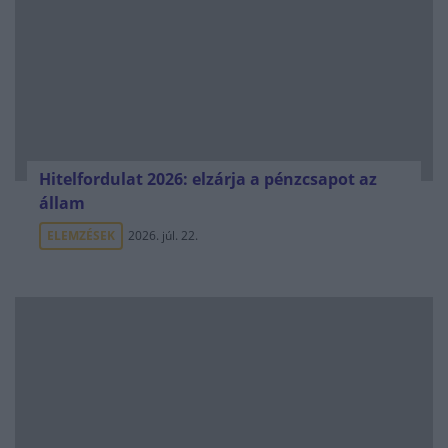
Hitelfordulat 2026: elzárja a pénzcsapot az
állam
ELEMZÉSEK
2026. júl. 22.