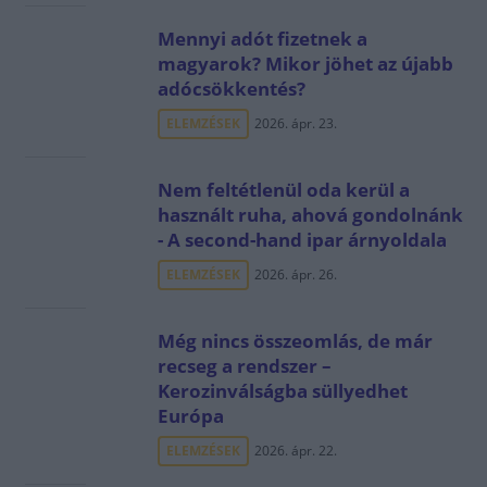
Mennyi adót fizetnek a
magyarok? Mikor jöhet az újabb
adócsökkentés?
ELEMZÉSEK
2026. ápr. 23.
Nem feltétlenül oda kerül a
használt ruha, ahová gondolnánk
- A second-hand ipar árnyoldala
ELEMZÉSEK
2026. ápr. 26.
Még nincs összeomlás, de már
recseg a rendszer –
Kerozinválságba süllyedhet
Európa
ELEMZÉSEK
2026. ápr. 22.