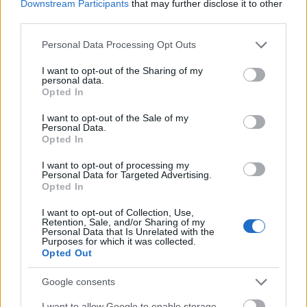
tél előtt állunk?
Downstream Participants
that may further disclose it to other
third parties.
HÍREK
egy órája
Please note that this website/app uses one or more Google
Personal Data Processing Opt Outs
services and may gather and store information including but
not limited to your visit or usage behaviour. You may click to
I want to opt-out of the Sharing of my
Ezek Irán új feltételei a Hormuzi-szoros
personal data.
grant or deny consent to Google and its third-party tags to
megnyitásához - hosszú a lista
Opted In
use your data for below specified purposes in below Google
consent section.
HÍREK
2 órája
I want to opt-out of the Sale of my
Personal Data.
Opted In
I want to opt-out of processing my
Personal Data for Targeted Advertising.
Opted In
I want to opt-out of Collection, Use,
Retention, Sale, and/or Sharing of my
Personal Data that Is Unrelated with the
Purposes for which it was collected.
Opted Out
Google consents
Románia már a frontra szállít? Súlyos
vádakkal rukkoltak elő az oroszok
I want to allow Google to enable storage