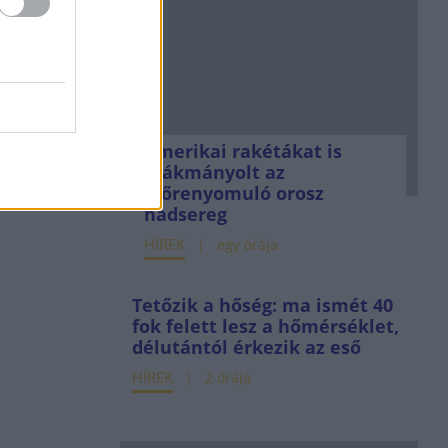
Amerikai rakétákat is
zsákmányolt az
előrenyomuló orosz
hadsereg
HÍREK
egy órája
Tetőzik a hőség: ma ismét 40
fok felett lesz a hőmérséklet,
délutántól érkezik az eső
HÍREK
2 órája