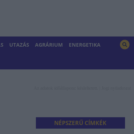
S
UTAZÁS
AGRÁRIUM
ENERGETIKA
Az adatok időállapota: késleltetett. |
Jogi nyilatkozat
NÉPSZERŰ CÍMKÉK