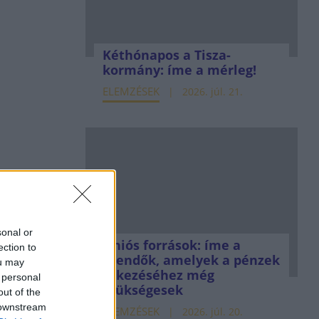
Kéthónapos a Tisza-
kormány: íme a mérleg!
ELEMZÉSEK
2026. júl. 21.
sonal or
Uniós források: íme a
ection to
teendők, amelyek a pénzek
ou may
érkezéséhez még
 personal
szükségesek
out of the
 downstream
ELEMZÉSEK
2026. júl. 20.