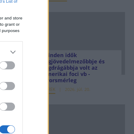
B’s List of
er and store
to grant or
ed purposes
Minden idők
legjövedelmezőbbje és
legdrágábbja volt az
amerikai foci vb -
gyorsmérleg
HÍREK
2026. júl. 20.