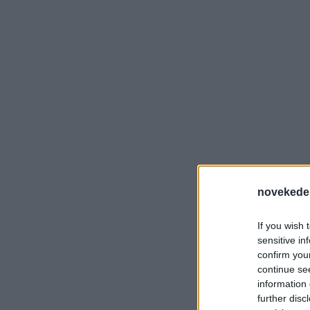
novekede
If you wish 
sensitive in
confirm you
continue se
information 
further disc