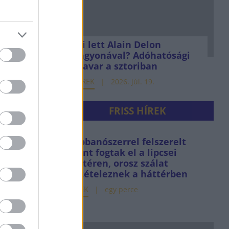
Mi lett Alain Delon
vagyonával? Adóhatósági
csavar a sztoriban
HÍREK
2026. júl. 19.
FRISS HÍREK
Robbanószerrel felszerelt
drónt fogtak el a lipcsei
reptéren, orosz szálat
feltételeznek a háttérben
HÍREK
egy perce