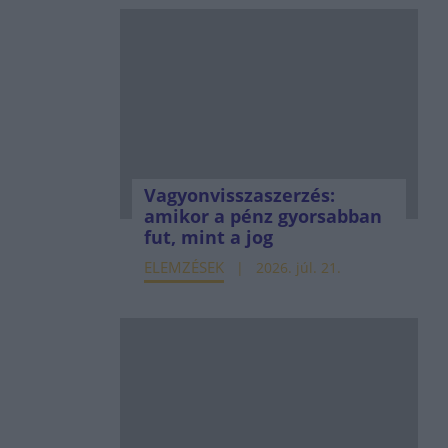
Vagyonvisszaszerzés:
amikor a pénz gyorsabban
fut, mint a jog
ELEMZÉSEK
2026. júl. 21.