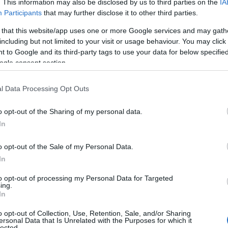
. This information may also be disclosed by us to third parties on the
IA
Participants
that may further disclose it to other third parties.
 that this website/app uses one or more Google services and may gath
including but not limited to your visit or usage behaviour. You may click 
 to Google and its third-party tags to use your data for below specifi
ogle consent section.
l Data Processing Opt Outs
o opt-out of the Sharing of my personal data.
In
o opt-out of the Sale of my Personal Data.
In
to opt-out of processing my Personal Data for Targeted
ing.
In
o opt-out of Collection, Use, Retention, Sale, and/or Sharing
ersonal Data that Is Unrelated with the Purposes for which it
lected.