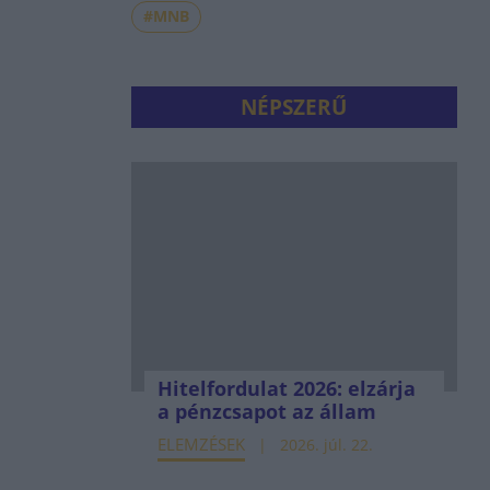
#MNB
NÉPSZERŰ
Hitelfordulat 2026: elzárja
a pénzcsapot az állam
ELEMZÉSEK
2026. júl. 22.