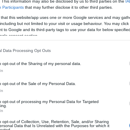
. This information may also be disclosed by us to third parties on the
IA
Participants
that may further disclose it to other third parties.
 that this website/app uses one or more Google services and may gath
including but not limited to your visit or usage behaviour. You may click 
 to Google and its third-party tags to use your data for below specifi
ogle consent section.
l Data Processing Opt Outs
o opt-out of the Sharing of my personal data.
In
o opt-out of the Sale of my Personal Data.
In
to opt-out of processing my Personal Data for Targeted
ing.
In
o opt-out of Collection, Use, Retention, Sale, and/or Sharing
ersonal Data that Is Unrelated with the Purposes for which it
lected.