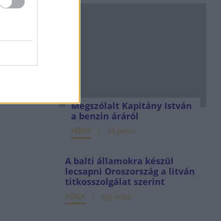
Megszólalt Kapitány István
a benzin áráról
HÍREK
33 perce
A balti államokra készül
lecsapni Oroszország a litván
titkosszolgálat szerint
HÍREK
egy órája