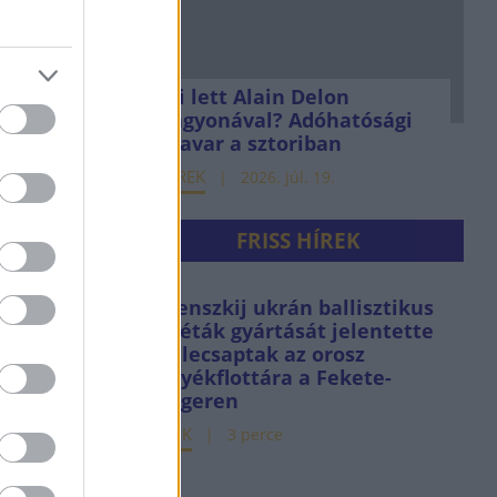
Mi lett Alain Delon
vagyonával? Adóhatósági
csavar a sztoriban
HÍREK
2026. júl. 19.
FRISS HÍREK
Zelenszkij ukrán ballisztikus
rakéták gyártását jelentette
be, lecsaptak az orosz
árnyékflottára a Fekete-
tengeren
HÍREK
3 perce