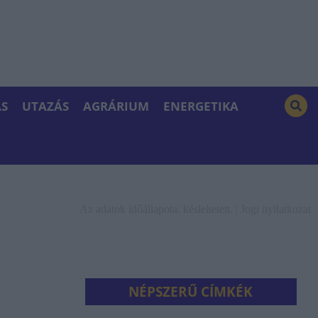
S
UTAZÁS
AGRÁRIUM
ENERGETIKA
Az adatok időállapota: késleltetett. |
Jogi nyilatkozat
NÉPSZERŰ CÍMKÉK