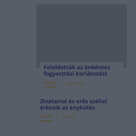
Feloldották az önkéntes
fogyasztási korlátozást
HÍREK
egy órája
Zivatarral és erős széllel
érkezik az enyhülés
HÍREK
2 órája