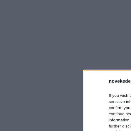
novekede
If you wish 
sensitive in
confirm you
continue se
information 
further disc