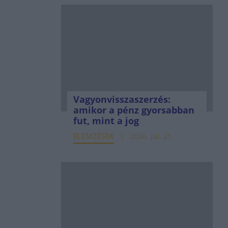
Vagyonvisszaszerzés:
amikor a pénz gyorsabban
fut, mint a jog
ELEMZÉSEK
2026. júl. 21.