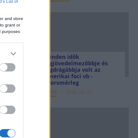
B’s List of
er and store
to grant or
ed purposes
Minden idők
legjövedelmezőbbje és
legdrágábbja volt az
amerikai foci vb -
gyorsmérleg
HÍREK
2026. júl. 20.