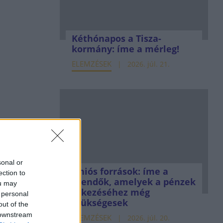
Kéthónapos a Tisza-
kormány: íme a mérleg!
ELEMZÉSEK
2026. júl. 21.
sonal or
Uniós források: íme a
ection to
teendők, amelyek a pénzek
ou may
érkezéséhez még
 personal
szükségesek
out of the
 downstream
ELEMZÉSEK
2026. júl. 20.