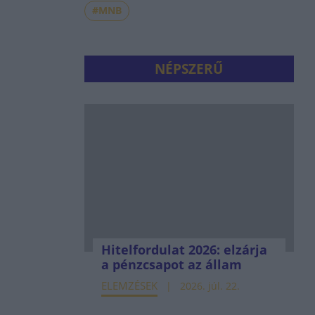
#MNB
NÉPSZERŰ
Hitelfordulat 2026: elzárja
a pénzcsapot az állam
ELEMZÉSEK
2026. júl. 22.