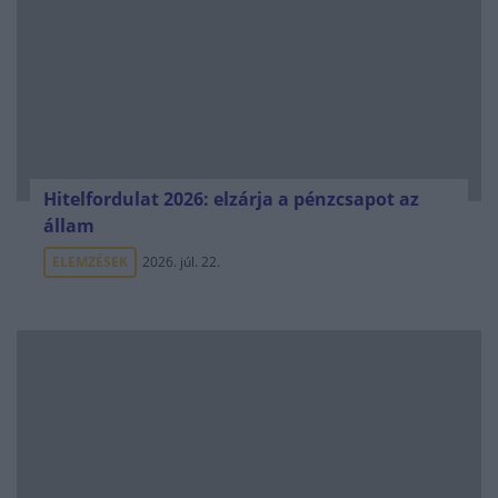
Hitelfordulat 2026: elzárja a pénzcsapot az
állam
ELEMZÉSEK
2026. júl. 22.