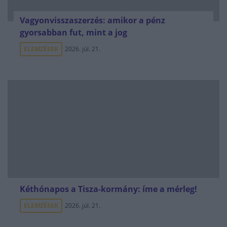
Vagyonvisszaszerzés: amikor a pénz
gyorsabban fut, mint a jog
ELEMZÉSEK
2026. júl. 21.
Kéthónapos a Tisza-kormány: íme a mérleg!
ELEMZÉSEK
2026. júl. 21.