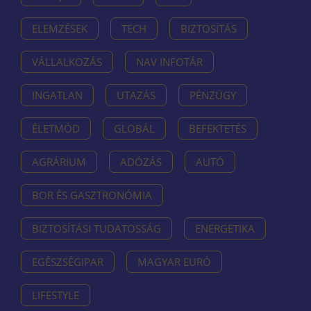
ELEMZÉSEK
TECH
BIZTOSÍTÁS
VÁLLALKOZÁS
NAV INFOTÁR
INGATLAN
UTAZÁS
PÉNZÜGY
ÉLETMÓD
GLOBÁL
BEFEKTETÉS
AGRÁRIUM
ADÓZÁS
AUTÓ
BOR ÉS GASZTRONÓMIA
BIZTOSÍTÁSI TUDATOSSÁG
ENERGETIKA
EGÉSZSÉGIPAR
MAGYAR EURÓ
LIFESTYLE