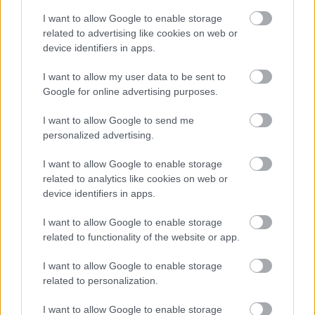
holnap viszont újra 37 fok várható
I want to allow Google to enable storage
related to advertising like cookies on web or
HÍREK
3 órája
device identifiers in apps.
I want to allow my user data to be sent to
Szépségipar és orvosi turizmus: milyen
Google for online advertising purposes.
erős Budapest a plasztikai sebészet
I want to allow Google to send me
térképén?
personalized advertising.
ELEMZÉSEK
3 órája
I want to allow Google to enable storage
related to analytics like cookies on web or
device identifiers in apps.
I want to allow Google to enable storage
related to functionality of the website or app.
I want to allow Google to enable storage
NÉPSZERŰ
related to personalization.
I want to allow Google to enable storage