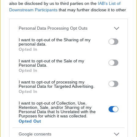
BÉT - a Richter lett a hét győztese
also be disclosed by us to third parties on the
IAB’s List of
Downstream Participants
that may further disclose it to other
HÍREK
32 perce
third parties.
Please note that this website/app uses one or more Google
Personal Data Processing Opt Outs
Heti 500 repülőjárat, ellenőrzések ezrei -
services and may gather and store information including but
not limited to your visit or usage behaviour. You may click to
I want to opt-out of the Sharing of my
veszélyes precedenssé válhat az olasz-
personal data.
grant or deny consent to Google and its third-party tags to
spanyol konfliktus
Opted In
use your data for below specified purposes in below Google
consent section.
HÍREK
egy órája
I want to opt-out of the Sale of my
Personal Data.
Opted In
I want to opt-out of processing my
Personal Data for Targeted Advertising.
Opted In
I want to opt-out of Collection, Use,
Retention, Sale, and/or Sharing of my
Personal Data that Is Unrelated with the
Purposes for which it was collected.
Opted Out
Google consents
Zavartalan nyári időnk lesz 29-35 fokkal,