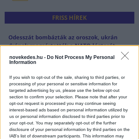
FRISS HÍREK
Odesszát bombázták az oroszok, ukrán
drónok megsértették a NATO-légterét
HÍREK
23 perce
novekedes.hu -
Do Not Process My Personal
Information
If you wish to opt-out of the sale, sharing to third parties, or
processing of your personal or sensitive information for
targeted advertising by us, please use the below opt-out
section to confirm your selection. Please note that after your
opt-out request is processed you may continue seeing
interest-based ads based on personal information utilized by
us or personal information disclosed to third parties prior to
your opt-out. You may separately opt-out of the further
disclosure of your personal information by third parties on the
IAB’s list of downstream participants. This information may