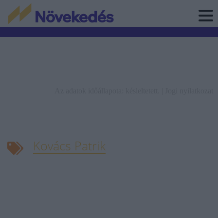
Az adatok időállapota: késleltetett. |
Jogi nyilatkozat
Kovács Patrik