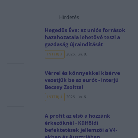
Hirdetés
Hegedüs Éva: az uniós források
hazahozatala lehetővé teszi a
gazdaság újraindítását
INTERJÚ
2026. jún. 8.
Vérrel és könnyekkel kísérve
vezetjük be az eurót - interjú
Becsey Zsolttal
INTERJÚ
2026. jún. 6.
A profit az első a hozzánk
érkezőknél - Külföldi
befektetések jellemzői a V4-
ekben és Ausztriában