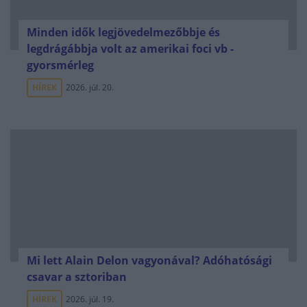
Minden idők legjövedelmezőbbje és
legdrágábbja volt az amerikai foci vb -
gyorsmérleg
HÍREK
2026. júl. 20.
Mi lett Alain Delon vagyonával? Adóhatósági
csavar a sztoriban
HÍREK
2026. júl. 19.