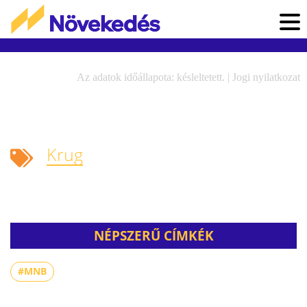
Az adatok időállapota: késleltetett. |
Jogi nyilatkozat
Krug
NÉPSZERŰ CÍMKÉK
#MNB