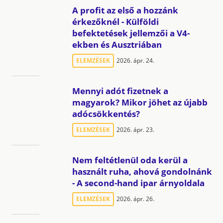
A profit az első a hozzánk
érkezőknél - Külföldi
befektetések jellemzői a V4-
ekben és Ausztriában
ELEMZÉSEK
2026. ápr. 24.
Mennyi adót fizetnek a
magyarok? Mikor jöhet az újabb
adócsökkentés?
ELEMZÉSEK
2026. ápr. 23.
Nem feltétlenül oda kerül a
használt ruha, ahová gondolnánk
- A second-hand ipar árnyoldala
ELEMZÉSEK
2026. ápr. 26.