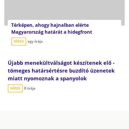
Térképen, ahogy hajnalban elérte
Magyarország határát a hidegfront
HÍREK
egy órája
Újabb menekültválságot készítenek elő -
tömeges határsértésre buzdító üzenetek
miatt nyomoznak a spanyolok
HÍREK
8 órája