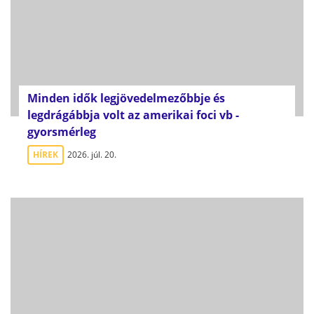
Minden idők legjövedelmezőbbje és
legdrágábbja volt az amerikai foci vb -
gyorsmérleg
HÍREK
2026. júl. 20.