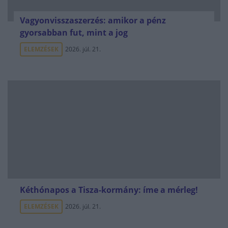
Vagyonvisszaszerzés: amikor a pénz
gyorsabban fut, mint a jog
ELEMZÉSEK
2026. júl. 21.
Kéthónapos a Tisza-kormány: íme a mérleg!
ELEMZÉSEK
2026. júl. 21.