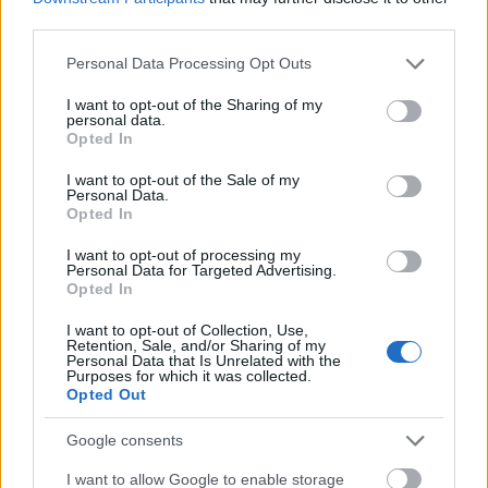
árnyékflottára a Fekete-tengeren
third parties.
HÍREK
13 perce
Please note that this website/app uses one or more Google
Personal Data Processing Opt Outs
services and may gather and store information including but
not limited to your visit or usage behaviour. You may click to
I want to opt-out of the Sharing of my
Megszólalt Kapitány István a benzin áráról
personal data.
grant or deny consent to Google and its third-party tags to
Opted In
use your data for below specified purposes in below Google
HÍREK
43 perce
consent section.
I want to opt-out of the Sale of my
Personal Data.
Opted In
I want to opt-out of processing my
Personal Data for Targeted Advertising.
Opted In
I want to opt-out of Collection, Use,
Retention, Sale, and/or Sharing of my
Personal Data that Is Unrelated with the
Purposes for which it was collected.
Opted Out
A balti államokra készül lecsapni Oroszország
Google consents
a litván titkosszolgálat szerint
I want to allow Google to enable storage