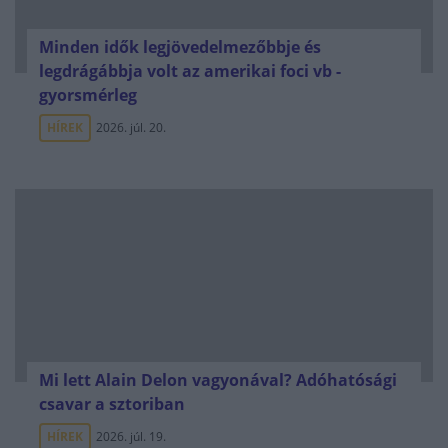
Minden idők legjövedelmezőbbje és
legdrágábbja volt az amerikai foci vb -
gyorsmérleg
HÍREK
2026. júl. 20.
Mi lett Alain Delon vagyonával? Adóhatósági
csavar a sztoriban
HÍREK
2026. júl. 19.