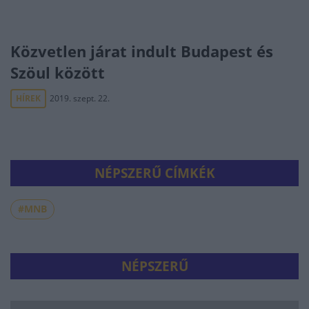
Közvetlen járat indult Budapest és
Szöul között
HÍREK
2019. szept. 22.
NÉPSZERŰ CÍMKÉK
#MNB
NÉPSZERŰ