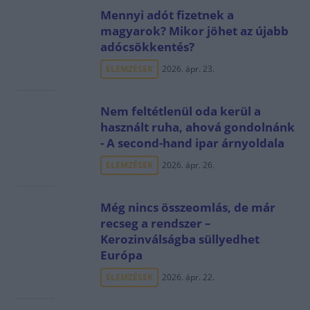
Mennyi adót fizetnek a
magyarok? Mikor jöhet az újabb
adócsökkentés?
ELEMZÉSEK
2026. ápr. 23.
Nem feltétlenül oda kerül a
használt ruha, ahová gondolnánk
- A second-hand ipar árnyoldala
ELEMZÉSEK
2026. ápr. 26.
Még nincs összeomlás, de már
recseg a rendszer –
Kerozinválságba süllyedhet
Európa
ELEMZÉSEK
2026. ápr. 22.