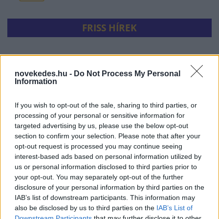
FRISS HÍREK
Már esik az eső a Duna egyes vízgyűjtő
területein
novekedes.hu -
Do Not Process My Personal
Information
HÍREK
6 perce
If you wish to opt-out of the sale, sharing to third parties, or
processing of your personal or sensitive information for
targeted advertising by us, please use the below opt-out
section to confirm your selection. Please note that after your
opt-out request is processed you may continue seeing
interest-based ads based on personal information utilized by
us or personal information disclosed to third parties prior to
your opt-out. You may separately opt-out of the further
disclosure of your personal information by third parties on the
Zelenszkij ukrán ballisztikus rakéták
IAB’s list of downstream participants. This information may
gyártását jelentette be, lecsaptak az orosz
also be disclosed by us to third parties on the
IAB’s List of
Downstream Participants
that may further disclose it to other