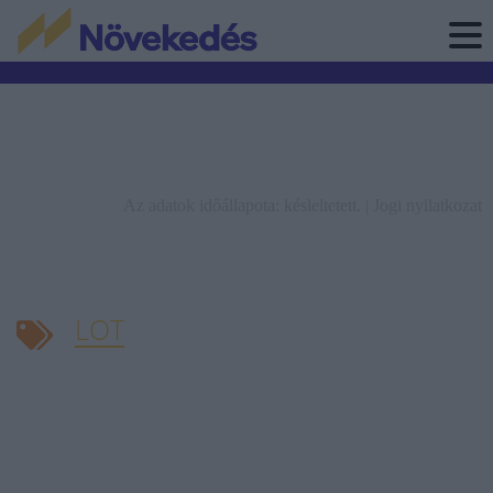
Az adatok időállapota: késleltetett. |
Jogi nyilatkozat
LOT