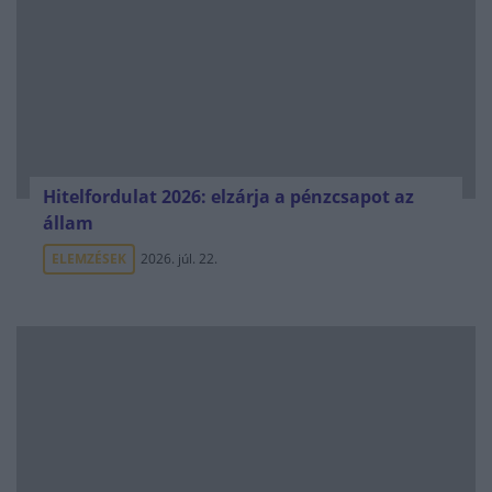
Hitelfordulat 2026: elzárja a pénzcsapot az
állam
ELEMZÉSEK
2026. júl. 22.