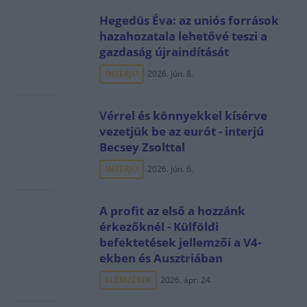
Hegedüs Éva: az uniós források
hazahozatala lehetővé teszi a
gazdaság újraindítását
INTERJÚ
2026. jún. 8.
Vérrel és könnyekkel kísérve
vezetjük be az eurót - interjú
Becsey Zsolttal
INTERJÚ
2026. jún. 6.
A profit az első a hozzánk
érkezőknél - Külföldi
befektetések jellemzői a V4-
ekben és Ausztriában
ELEMZÉSEK
2026. ápr. 24.