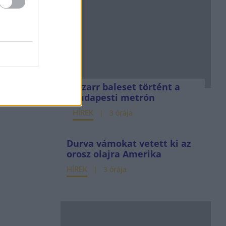
Bizarr baleset történt a
budapesti metrón
HÍREK
3 órája
Durva vámokat vetett ki az
orosz olajra Amerika
HÍREK
3 órája