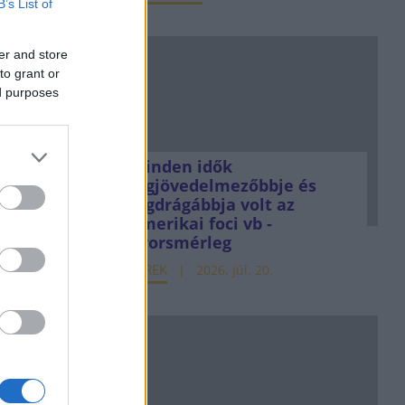
B’s List of
er and store
to grant or
ed purposes
Minden idők
legjövedelmezőbbje és
legdrágábbja volt az
amerikai foci vb -
gyorsmérleg
HÍREK
2026. júl. 20.