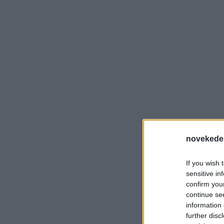
novekede
If you wish 
sensitive in
confirm you
continue se
information 
further disc