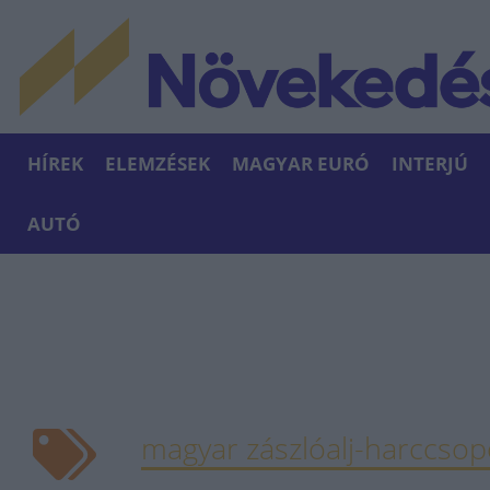
HÍREK
ELEMZÉSEK
MAGYAR EURÓ
INTERJÚ
AUTÓ
magyar zászlóalj-harccsop