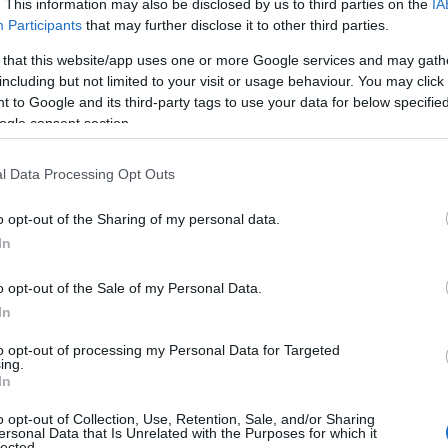
. This information may also be disclosed by us to third parties on the
IA
Participants
that may further disclose it to other third parties.
 that this website/app uses one or more Google services and may gath
including but not limited to your visit or usage behaviour. You may click 
 to Google and its third-party tags to use your data for below specifi
ogle consent section.
l Data Processing Opt Outs
o opt-out of the Sharing of my personal data.
In
o opt-out of the Sale of my Personal Data.
In
to opt-out of processing my Personal Data for Targeted
ing.
In
o opt-out of Collection, Use, Retention, Sale, and/or Sharing
ersonal Data that Is Unrelated with the Purposes for which it
lected.