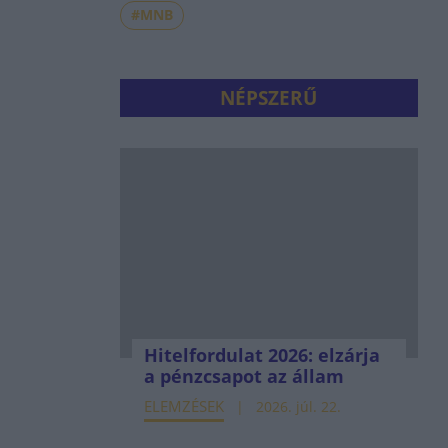
#MNB
NÉPSZERŰ
Hitelfordulat 2026: elzárja
a pénzcsapot az állam
ELEMZÉSEK
2026. júl. 22.