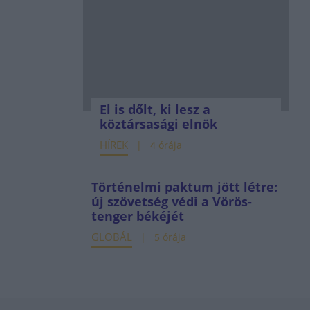
El is dőlt, ki lesz a
köztársasági elnök
HÍREK
4 órája
Történelmi paktum jött létre:
új szövetség védi a Vörös-
tenger békéjét
GLOBÁL
5 órája