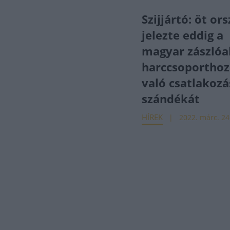
Szijjártó: öt or
jelezte eddig a
magyar zászlóal
harccsoporthoz
való csatlakozá
szándékát
HÍREK
2022. márc. 24