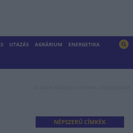
S
UTAZÁS
AGRÁRIUM
ENERGETIKA
Az adatok időállapota: késleltetett. |
Jogi nyilatkozat
NÉPSZERŰ CÍMKÉK