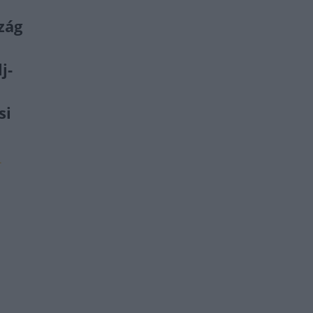
szág
j-
si
.