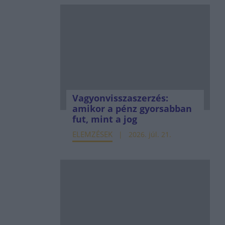
Vagyonvisszaszerzés:
amikor a pénz gyorsabban
fut, mint a jog
ELEMZÉSEK
2026. júl. 21.