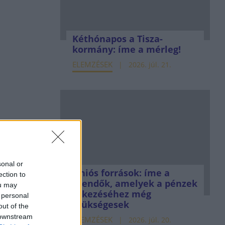
Kéthónapos a Tisza-
kormány: íme a mérleg!
ELEMZÉSEK
2026. júl. 21.
sonal or
Uniós források: íme a
ection to
teendők, amelyek a pénzek
ou may
érkezéséhez még
 personal
szükségesek
out of the
 downstream
ELEMZÉSEK
2026. júl. 20.