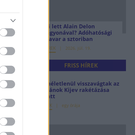
Mi lett Alain Delon
vagyonával? Adóhatósági
csavar a sztoriban
HÍREK
2026. júl. 19.
FRISS HÍREK
Kíméletlenül visszavágtak az
ukránok Kijev rakétázása
miatt
HÍREK
egy órája