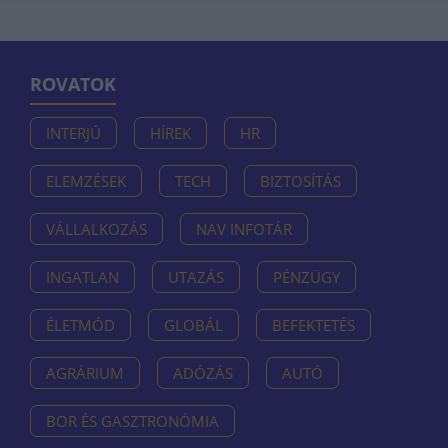
ROVATOK
INTERJÚ
HÍREK
HR
ELEMZÉSEK
TECH
BIZTOSÍTÁS
VÁLLALKOZÁS
NAV INFOTÁR
INGATLAN
UTAZÁS
PÉNZÜGY
ÉLETMÓD
GLOBÁL
BEFEKTETÉS
AGRÁRIUM
ADÓZÁS
AUTÓ
BOR ÉS GASZTRONÓMIA