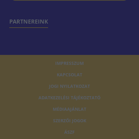
PARTNEREINK
IMPRESSZUM
KAPCSOLAT
JOGI NYILATKOZAT
ADATKEZELÉSI TÁJÉKOZTATÓ
MÉDIAAJÁNLAT
SZERZŐI JOGOK
ÁSZF