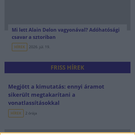
Mi lett Alain Delon vagyonával? Adóhatósági
csavar a sztoriban
HÍREK
2026. júl. 19.
FRISS HÍREK
Megjött a kimutatás: ennyi áramot
sikerült megtakarítani a
vonatlassításokkal
HÍREK
2 órája