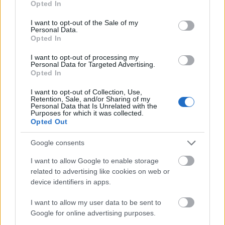
Opted In
use your data for below specified purposes in below Google
consent section.
I want to opt-out of the Sale of my
Personal Data.
Opted In
I want to opt-out of processing my
Personal Data for Targeted Advertising.
Opted In
Az éjszakai támadások mérlege az ukrán-
orosz határon: 3 civil halott, 13 sebesült
I want to opt-out of Collection, Use,
Retention, Sale, and/or Sharing of my
Personal Data that Is Unrelated with the
HÍREK
5 órája
Purposes for which it was collected.
Opted Out
Google consents
Hét egyszerű szokás, amivel energiát
takaríthatunk meg otthonunkban
I want to allow Google to enable storage
related to advertising like cookies on web or
HÍREK
5 órája
device identifiers in apps.
I want to allow my user data to be sent to
Google for online advertising purposes.