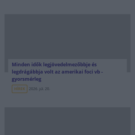
Minden idők legjövedelmezőbbje és
legdrágábbja volt az amerikai foci vb -
gyorsmérleg
HÍREK
2026. júl. 20.