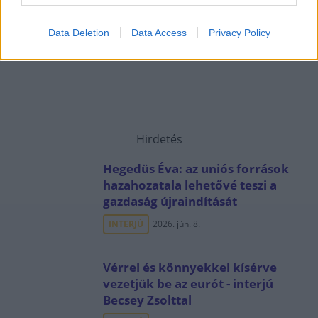
Data Deletion
Data Access
Privacy Policy
Hirdetés
Hegedüs Éva: az uniós források
hazahozatala lehetővé teszi a
gazdaság újraindítását
INTERJÚ
2026. jún. 8.
Vérrel és könnyekkel kísérve
vezetjük be az eurót - interjú
Becsey Zsolttal