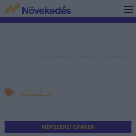
Az adatok időállapota: késleltetett. |
Jogi nyilatkozat
mortality
NÉPSZERŰ CÍMKÉK