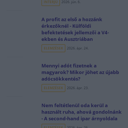
INTERJÚ
2026. jún. 6.
A profit az első a hozzánk
érkezőknél - Külföldi
befektetések jellemzői a V4-
ekben és Ausztriában
ELEMZÉSEK
2026. ápr. 24.
Mennyi adót fizetnek a
magyarok? Mikor jöhet az újabb
adócsökkentés?
ELEMZÉSEK
2026. ápr. 23.
Nem feltétlenül oda kerül a
használt ruha, ahová gondolnánk
- A second-hand ipar árnyoldala
ELEMZÉSEK
2026. ápr. 26.