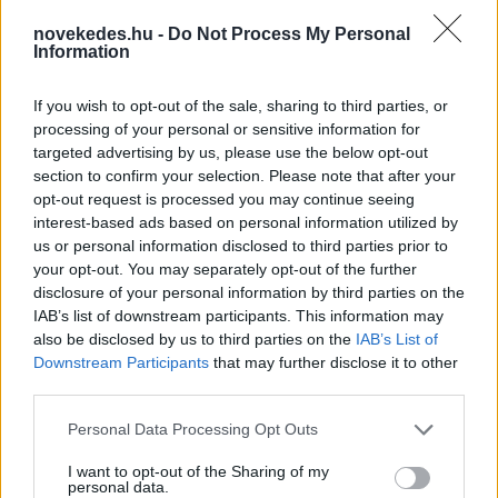
novekedes.hu -
Do Not Process My Personal
Information
If you wish to opt-out of the sale, sharing to third parties, or
processing of your personal or sensitive information for
targeted advertising by us, please use the below opt-out
Olasz lap: dzsihadista hálózatokra és a ceutai
section to confirm your selection. Please note that after your
bevándorlás biztonsági kockázataira
opt-out request is processed you may continue seeing
figyelmeztetnek a titkosszolgálatok
interest-based ads based on personal information utilized by
us or personal information disclosed to third parties prior to
HÍREK
4 órája
your opt-out. You may separately opt-out of the further
disclosure of your personal information by third parties on the
IAB’s list of downstream participants. This information may
Heaven Street Seven: nézz vissza, és nézd
also be disclosed by us to third parties on the
IAB’s List of
Downstream Participants
that may further disclose it to other
vissza!
third parties.
LIFESTYLE
4 órája
Please note that this website/app uses one or more Google
Personal Data Processing Opt Outs
services and may gather and store information including but
not limited to your visit or usage behaviour. You may click to
I want to opt-out of the Sharing of my
personal data.
grant or deny consent to Google and its third-party tags to