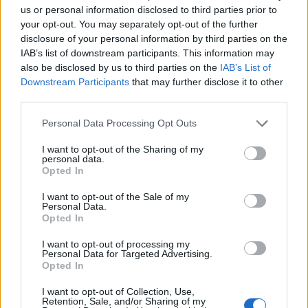
us or personal information disclosed to third parties prior to
your opt-out. You may separately opt-out of the further
disclosure of your personal information by third parties on the
IAB’s list of downstream participants. This information may
also be disclosed by us to third parties on the
IAB’s List of
Downstream Participants
that may further disclose it to other
third parties.
Mi lett Alain Delon vagyonával? Adóhatósági
Please note that this website/app uses one or more Google
Personal Data Processing Opt Outs
csavar a sztoriban
services and may gather and store information including but
HÍREK
2026. júl. 19.
not limited to your visit or usage behaviour. You may click to
I want to opt-out of the Sharing of my
personal data.
grant or deny consent to Google and its third-party tags to
Opted In
use your data for below specified purposes in below Google
consent section.
FRISS HÍREK
I want to opt-out of the Sale of my
Personal Data.
Opted In
Házban gazdagok, készpénzben szegények
I want to opt-out of processing my
Personal Data for Targeted Advertising.
a magyarok
Opted In
INGATLAN
egy órája
I want to opt-out of Collection, Use,
Retention, Sale, and/or Sharing of my