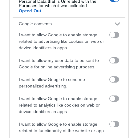
Personal Data that Is Unrelated with the
Purposes for which it was collected.
Opted Out
Google consents
I want to allow Google to enable storage
related to advertising like cookies on web or
device identifiers in apps.
I want to allow my user data to be sent to
Ennyiből lehet energetikailag korszerűsíteni
Google for online advertising purposes.
egy lakást
I want to allow Google to send me
HÍREK
egy órája
personalized advertising.
I want to allow Google to enable storage
Elérkezett a fordulópont:megállt a Duna
related to analytics like cookies on web or
apadása, hétvégére javulás várható
device identifiers in apps.
HÍREK
3 órája
I want to allow Google to enable storage
related to functionality of the website or app.