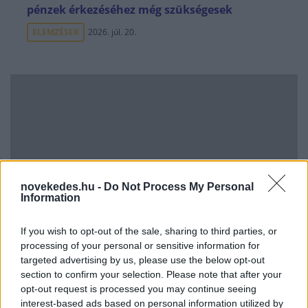
pénzek érkezéséhez még szükségesek
ELEMZÉSEK
2026. júl. 20.
novekedes.hu -
Do Not Process My Personal
Minden idők legjövedelmezőbbje és
Information
legdrágábbja volt az amerikai foci vb -
gyorsmérleg
If you wish to opt-out of the sale, sharing to third parties, or
HÍREK
2026. júl. 20.
processing of your personal or sensitive information for
targeted advertising by us, please use the below opt-out
section to confirm your selection. Please note that after your
opt-out request is processed you may continue seeing
interest-based ads based on personal information utilized by