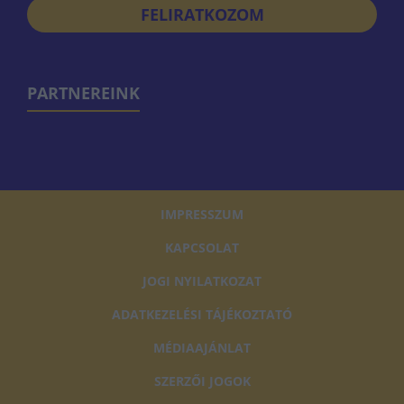
FELIRATKOZOM
PARTNEREINK
IMPRESSZUM
KAPCSOLAT
JOGI NYILATKOZAT
ADATKEZELÉSI TÁJÉKOZTATÓ
MÉDIAAJÁNLAT
SZERZŐI JOGOK