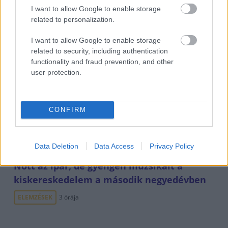
I want to allow Google to enable storage
related to personalization.
I want to allow Google to enable storage
related to security, including authentication
functionality and fraud prevention, and other
user protection.
Tarol a hőhullám Svájcban is, 80 éves
melegrekord dőlt meg
CONFIRM
ELEMZÉSEK
3 órája
Data Deletion
Data Access
Privacy Policy
Nőtt az ipar, de gyengén muzsikált a
kiskereskedelem a második negyedévben
ELEMZÉSEK
3 órája