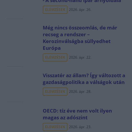
- A second-hand ipar árnyoldala
ELEMZÉSEK
2026. ápr. 26.
Még nincs összeomlás, de már
recseg a rendszer –
Kerozinválságba süllyedhet
Európa
ELEMZÉSEK
2026. ápr. 22.
Visszatér az állam? Így változott a
gazdaságpolitika a válságok után
ELEMZÉSEK
2026. ápr. 28.
OECD: tíz éve nem volt ilyen
magas az adószint
ELEMZÉSEK
2026. ápr. 23.