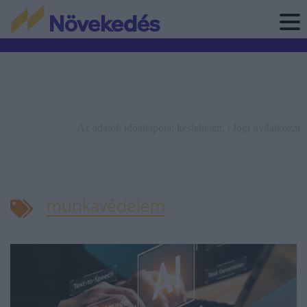
Az adatok időállapota: késleltetett. |
Jogi nyilatkozat
munkavédelem